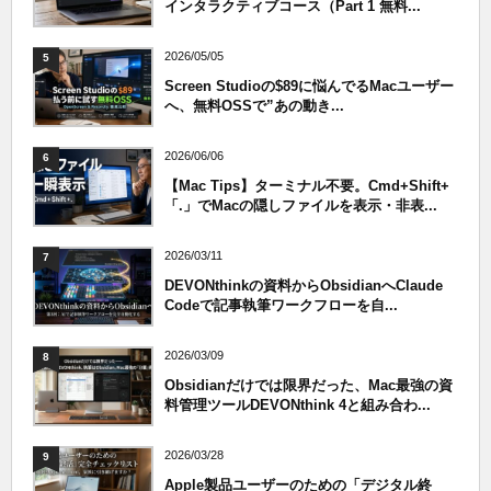
インタラクティブコース（Part 1 無料...
2026/05/05
5
Screen Studioの$89に悩んでるMacユーザー
へ、無料OSSで”あの動き...
2026/06/06
6
【Mac Tips】ターミナル不要。Cmd+Shift+
「.」でMacの隠しファイルを表示・非表...
2026/03/11
7
DEVONthinkの資料からObsidianへClaude
Codeで記事執筆ワークフローを自...
2026/03/09
8
Obsidianだけでは限界だった、Mac最強の資
料管理ツールDEVONthink 4と組み合わ...
2026/03/28
9
Apple製品ユーザーのための「デジタル終