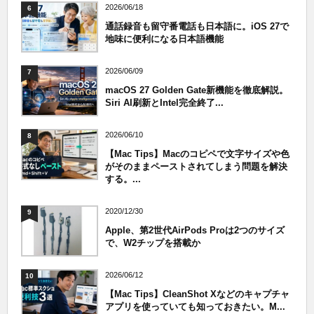
2026/06/18
6
通話録音も留守番電話も日本語に。iOS 27で
地味に便利になる日本語機能
2026/06/09
7
macOS 27 Golden Gate新機能を徹底解説。
Siri AI刷新とIntel完全終了...
2026/06/10
8
【Mac Tips】Macのコピペで文字サイズや色
がそのままペーストされてしまう問題を解決
する。...
2020/12/30
9
Apple、第2世代AirPods Proは2つのサイズ
で、W2チップを搭載か
2026/06/12
10
【Mac Tips】CleanShot Xなどのキャプチャ
アプリを使っていても知っておきたい。M...