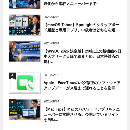
速化から常駐メニューバーまで
2026/06/16
2
【macOS Tahoe】Spotlightのクリップボー
ド履歴と専用アプリ、中級者はどちらを選...
2026/06/14
3
【WWDC 2026 決定版】250以上の新機能を日
本人フリーク目線で総まとめ。日本語対応の
隠れ...
2019/02/02
4
Apple、FaceTimeのバグ修正のソフトウェア
アップデートが来週まで遅れることを謝罪
2026/06/14
5
【Mac Tips】Macのパスワードアプリをメニ
ューバーに常駐させる。今開いているサイト
を自動...