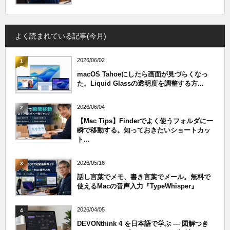
よく読まれている記事(今月)
2026/06/02
1
macOS Tahoeにしたら画面が見づらくなっ
た。Liquid Glassの透明度を調整する方...
2026/06/04
2
【Mac Tips】Finderでよく使うフォルダに一
瞬で移動する。知っておきたいショートカッ
ト...
2026/05/16
3
話し言葉でメモ、書き言葉でメール。無料で
使えるMacの音声入力『TypeWhisper』
2026/04/05
4
DEVONthink 4 を日本語で学ぶ — 図解つき