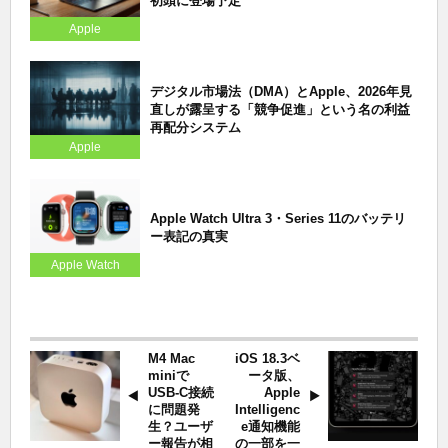
初頭に登場予定
Apple
デジタル市場法（DMA）とApple、2026年見
直しが露呈する「競争促進」という名の利益
再配分システム
Apple
Apple Watch Ultra 3・Series 11のバッテリ
ー表記の真実
Apple Watch
M4 Mac
iOS 18.3ベ
miniで
ータ版、
USB-C接続
Apple
に問題発
Intelligenc
生？ユーザ
e通知機能
ー報告が相
の一部を一