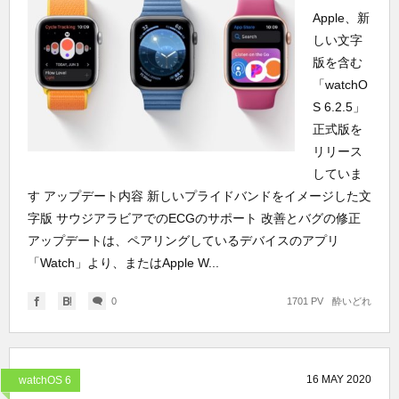
Apple、新
しい文字
版を含む
「watchO
S 6.2.5」
正式版を
リリース
していま
す アップデート内容 新しいプライドバンドをイメージした文
字版 サウジアラビアでのECGのサポート 改善とバグの修正
アップデートは、ペアリングしているデバイスのアプリ
「Watch」より、またはApple W...
0
1701 PV
酔いどれ
16
MAY
2020
watchOS 6