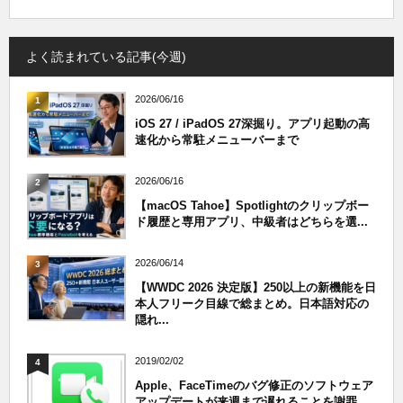
よく読まれている記事(今週)
2026/06/16
1
iOS 27 / iPadOS 27深掘り。アプリ起動の高
速化から常駐メニューバーまで
2026/06/16
2
【macOS Tahoe】Spotlightのクリップボー
ド履歴と専用アプリ、中級者はどちらを選...
2026/06/14
3
【WWDC 2026 決定版】250以上の新機能を日
本人フリーク目線で総まとめ。日本語対応の
隠れ...
2019/02/02
4
Apple、FaceTimeのバグ修正のソフトウェア
アップデートが来週まで遅れることを謝罪