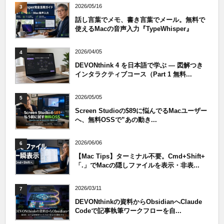
2026/05/16
3
話し言葉でメモ、書き言葉でメール。無料で
使えるMacの音声入力『TypeWhisper』
2026/04/05
4
DEVONthink 4 を日本語で学ぶ — 図解つき
インタラクティブコース（Part 1 無料...
2026/05/05
5
Screen Studioの$89に悩んでるMacユーザー
へ、無料OSSで”あの動き...
2026/06/06
6
【Mac Tips】ターミナル不要。Cmd+Shift+
「.」でMacの隠しファイルを表示・非表...
2026/03/11
7
DEVONthinkの資料からObsidianへClaude
Codeで記事執筆ワークフローを自...