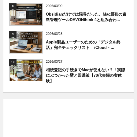
2026/03/09
8
Obsidianだけでは限界だった、Mac最強の資
料管理ツールDEVONthink 4と組み合わ...
2026/03/28
9
Apple製品ユーザーのための「デジタル終
活」完全チェックリスト – iCloud・...
2026/03/27
10
相続登記の手続きでMacが使えない？！実際
にぶつかった壁と回避策【70代夫婦の実体
験】