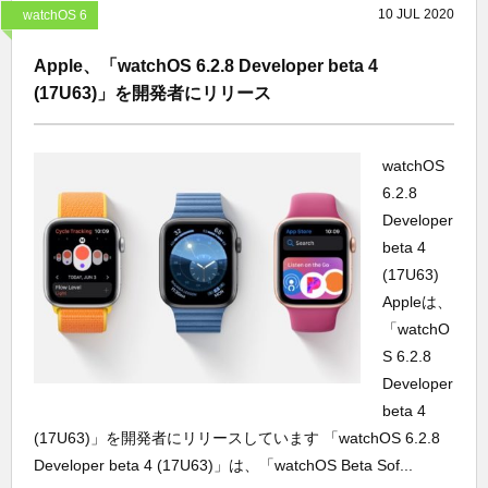
10
JUL
2020
watchOS 6
Apple、「watchOS 6.2.8 Developer beta 4
(17U63)」を開発者にリリース
watchOS
6.2.8
Developer
beta 4
(17U63)
Appleは、
「watchO
S 6.2.8
Developer
beta 4
(17U63)」を開発者にリリースしています 「watchOS 6.2.8
Developer beta 4 (17U63)」は、「watchOS Beta Sof...