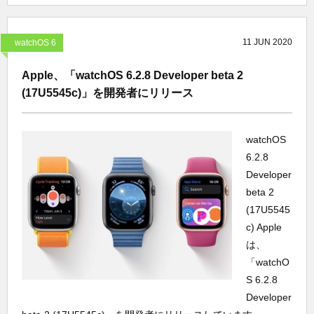
11
JUN
2020
watchOS 6
Apple、「watchOS 6.2.8 Developer beta 2
(17U5545c)」を開発者にリリース
watchOS
6.2.8
Developer
beta 2
(17U5545
c) Apple
は、
「watchO
S 6.2.8
Developer