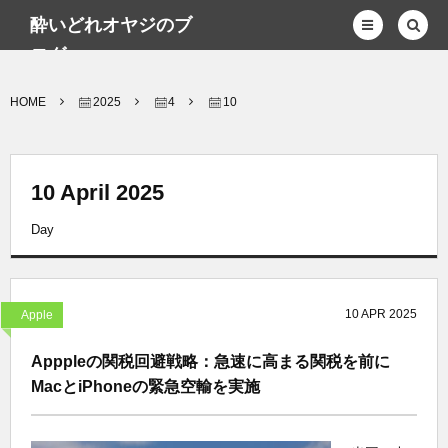
酔いどれオヤジのブ
ログwp
HOME
2025
4
10
10 April 2025
Day
10
APR
2025
Apple
Apppleの関税回避戦略：急速に高まる関税を前に
MacとiPhoneの緊急空輸を実施