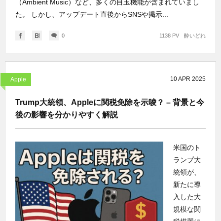
（Ambient Music）など、多くの目玉機能が含まれていまし
た。 しかし、アップデート直後からSNSや掲示...
0
1138 PV
酔いどれ
10
APR
2025
Apple
Trump大統領、Appleに関税免除を示唆？ – 背景と今
後の影響を分かりやすく解説
米国のト
ランプ大
統領が、
新たに導
入した大
規模な関