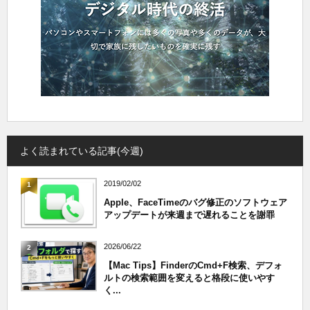
よく読まれている記事(今週)
2019/02/02
1
Apple、FaceTimeのバグ修正のソフトウェア
アップデートが来週まで遅れることを謝罪
2026/06/22
2
【Mac Tips】FinderのCmd+F検索、デフォ
ルトの検索範囲を変えると格段に使いやす
く...