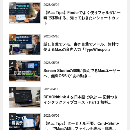
2026/06/04
2
【Mac Tips】Finderでよく使うフォルダに一
瞬で移動する。知っておきたいショートカッ
ト...
2026/05/16
3
話し言葉でメモ、書き言葉でメール。無料で
使えるMacの音声入力『TypeWhisper』
2026/05/05
4
Screen Studioの$89に悩んでるMacユーザー
へ、無料OSSで”あの動き...
2026/04/05
5
DEVONthink 4 を日本語で学ぶ — 図解つき
インタラクティブコース（Part 1 無料...
2026/06/06
6
【Mac Tips】ターミナル不要。Cmd+Shift+
「.」でMacの隠しファイルを表示・非表...