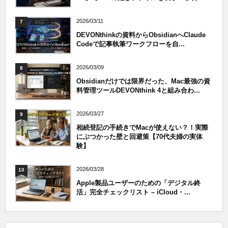
2026/03/11
7
DEVONthinkの資料からObsidianへClaude
Codeで記事執筆ワークフローを自...
2026/03/09
8
Obsidianだけでは限界だった、Mac最強の資
料管理ツールDEVONthink 4と組み合わ...
2026/03/27
9
相続登記の手続きでMacが使えない？！実際
にぶつかった壁と回避策【70代夫婦の実体
験】
2026/03/28
10
Apple製品ユーザーのための「デジタル終
活」完全チェックリスト – iCloud・...