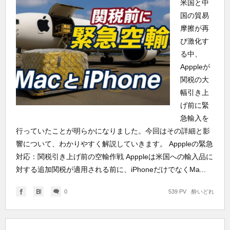
米国と中
国の貿易
摩擦が再
び激化す
る中、
Apppleが
関税の大
幅引き上
げ前に緊
急輸入を
行っていたことが明らかになりました。今回はその詳細と影
響について、わかりやすく解説していきます。 Apppleの緊急
対応：関税引き上げ前の空輸作戦 Apppleは米国への輸入品に
対する追加関税が適用される前に、iPhoneだけでなくMa...
0
539 PV
酔いどれ