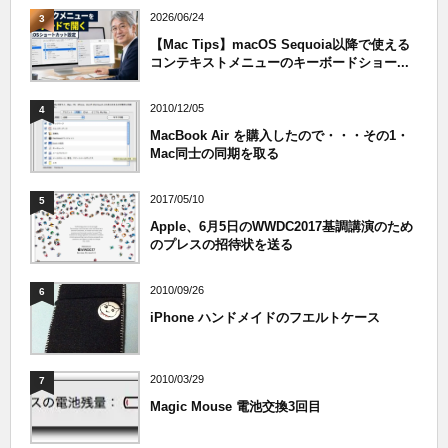
2026/06/24
3
【Mac Tips】macOS Sequoia以降で使える
コンテキストメニューのキーボードショー...
2010/12/05
4
MacBook Air を購入したので・・・その1・
Mac同士の同期を取る
2017/05/10
5
Apple、6月5日のWWDC2017基調講演のため
のプレスの招待状を送る
2010/09/26
6
iPhone ハンドメイドのフエルトケース
2010/03/29
7
Magic Mouse 電池交換3回目