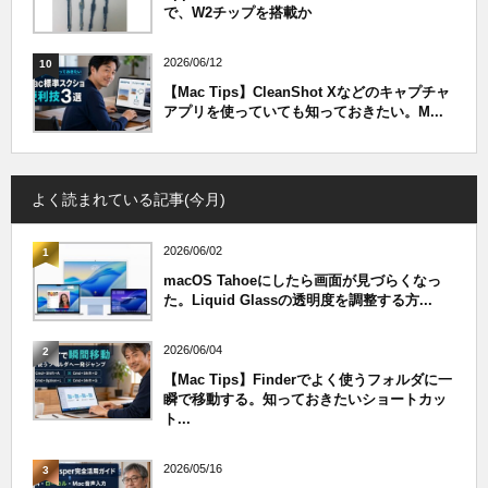
で、W2チップを搭載か
2026/06/12
10
【Mac Tips】CleanShot Xなどのキャプチャ
アプリを使っていても知っておきたい。M...
よく読まれている記事(今月)
2026/06/02
1
macOS Tahoeにしたら画面が見づらくなっ
た。Liquid Glassの透明度を調整する方...
2026/06/04
2
【Mac Tips】Finderでよく使うフォルダに一
瞬で移動する。知っておきたいショートカッ
ト...
2026/05/16
3