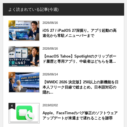
よく読まれている記事(今週)
2026/06/16
1
iOS 27 / iPadOS 27深掘り。アプリ起動の高
速化から常駐メニューバーまで
2026/06/16
2
【macOS Tahoe】Spotlightのクリップボー
ド履歴と専用アプリ、中級者はどちらを選...
2026/06/14
3
【WWDC 2026 決定版】250以上の新機能を日
本人フリーク目線で総まとめ。日本語対応の
隠れ...
2019/02/02
4
Apple、FaceTimeのバグ修正のソフトウェア
アップデートが来週まで遅れることを謝罪