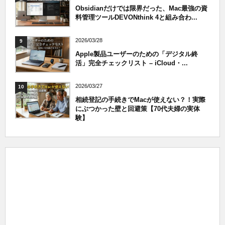
Obsidianだけでは限界だった、Mac最強の資
料管理ツールDEVONthink 4と組み合わ...
2026/03/28
9
Apple製品ユーザーのための「デジタル終
活」完全チェックリスト – iCloud・...
2026/03/27
10
相続登記の手続きでMacが使えない？！実際
にぶつかった壁と回避策【70代夫婦の実体
験】