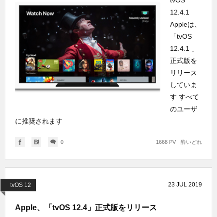
tvOS
12.4.1
Appleは、
「tvOS
12.4.1 」
正式版を
リリース
していま
す すべて
のユーザ
に推奨されます
0
1668 PV
酔いどれ
23
JUL
2019
tvOS 12
Apple、「tvOS 12.4」正式版をリリース