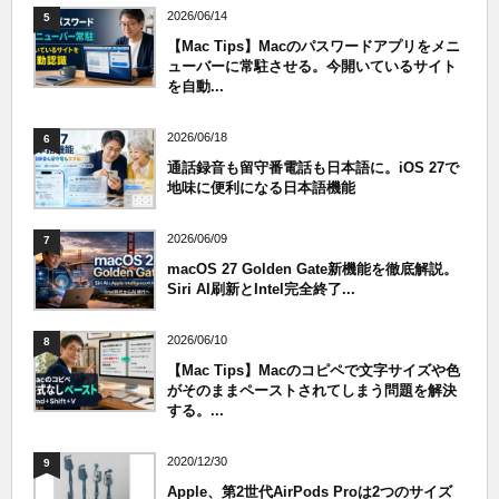
2026/06/14
5
【Mac Tips】Macのパスワードアプリをメニ
ューバーに常駐させる。今開いているサイト
を自動...
2026/06/18
6
通話録音も留守番電話も日本語に。iOS 27で
地味に便利になる日本語機能
2026/06/09
7
macOS 27 Golden Gate新機能を徹底解説。
Siri AI刷新とIntel完全終了...
2026/06/10
8
【Mac Tips】Macのコピペで文字サイズや色
がそのままペーストされてしまう問題を解決
する。...
2020/12/30
9
Apple、第2世代AirPods Proは2つのサイズ