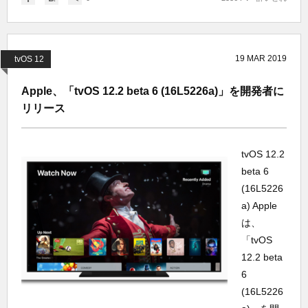
19
MAR
2019
tvOS 12
Apple、「tvOS 12.2 beta 6 (16L5226a)」を開発者に
リリース
tvOS 12.2
beta 6
(16L5226
a) Apple
は、
「tvOS
12.2 beta
6
(16L5226