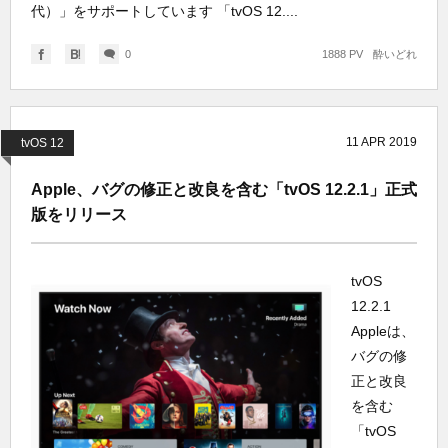
代）」をサポートしています 「tvOS 12....
0
1888 PV
酔いどれ
11
APR
2019
tvOS 12
Apple、バグの修正と改良を含む「tvOS 12.2.1」正式
版をリリース
tvOS
12.2.1
Appleは、
バグの修
正と改良
を含む
「tvOS