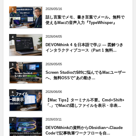
2026/05/16
3
話し言葉でメモ、書き言葉でメール。無料で
使えるMacの音声入力『TypeWhisper』
2026/04/05
4
DEVONthink 4 を日本語で学ぶ — 図解つき
インタラクティブコース（Part 1 無料...
2026/05/05
5
Screen Studioの$89に悩んでるMacユーザー
へ、無料OSSで”あの動き...
2026/06/06
6
【Mac Tips】ターミナル不要。Cmd+Shift+
「.」でMacの隠しファイルを表示・非表...
2026/03/11
7
DEVONthinkの資料からObsidianへClaude
Codeで記事執筆ワークフローを自...