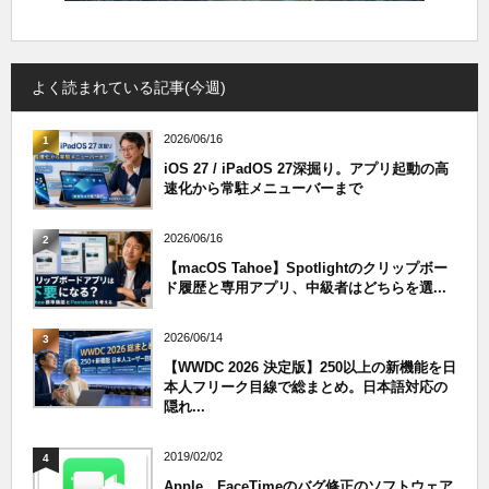
よく読まれている記事(今週)
2026/06/16
1
iOS 27 / iPadOS 27深掘り。アプリ起動の高
速化から常駐メニューバーまで
2026/06/16
2
【macOS Tahoe】Spotlightのクリップボー
ド履歴と専用アプリ、中級者はどちらを選...
2026/06/14
3
【WWDC 2026 決定版】250以上の新機能を日
本人フリーク目線で総まとめ。日本語対応の
隠れ...
2019/02/02
4
Apple、FaceTimeのバグ修正のソフトウェア