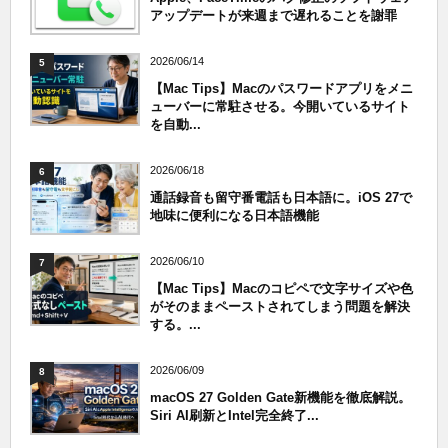
アップデートが来週まで遅れることを謝罪
2026/06/14
5
【Mac Tips】Macのパスワードアプリをメニ
ューバーに常駐させる。今開いているサイト
を自動...
2026/06/18
6
通話録音も留守番電話も日本語に。iOS 27で
地味に便利になる日本語機能
2026/06/10
7
【Mac Tips】Macのコピペで文字サイズや色
がそのままペーストされてしまう問題を解決
する。...
2026/06/09
8
macOS 27 Golden Gate新機能を徹底解説。
Siri AI刷新とIntel完全終了...