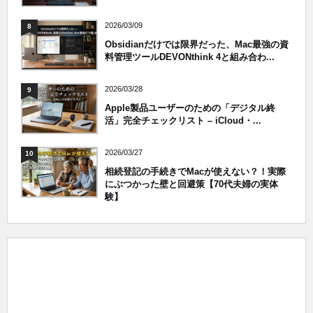
2026/03/09
8
Obsidianだけでは限界だった、Mac最強の資
料管理ツールDEVONthink 4と組み合わ...
2026/03/28
9
Apple製品ユーザーのための「デジタル終
活」完全チェックリスト – iCloud・...
2026/03/27
10
相続登記の手続きでMacが使えない？！実際
にぶつかった壁と回避策【70代夫婦の実体
験】