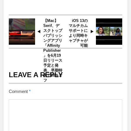
【Mac】
iOS 13の
Serif、デ
マルチカム
スクトップ
サポートに
パブリッシ
より同時キ
ングアプリ
ャプチャが
「Affinity
可能
Publisher
」を6月19
日リリース
予定と発
表、早期特
LEAVE A REPLY
典で20％オ
フ
Comment
*