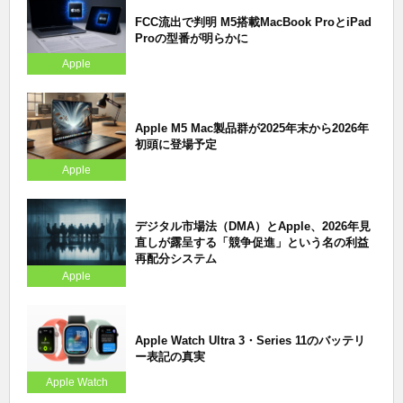
FCC流出で判明 M5搭載MacBook ProとiPad
Proの型番が明らかに
Apple
Apple M5 Mac製品群が2025年末から2026年
初頭に登場予定
Apple
デジタル市場法（DMA）とApple、2026年見
直しが露呈する「競争促進」という名の利益
再配分システム
Apple
Apple Watch Ultra 3・Series 11のバッテリ
ー表記の真実
Apple Watch