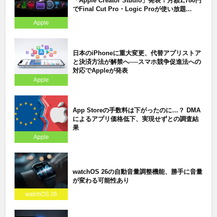
「Apple Creator Studio」発表！月額1,780円
でFinal Cut Pro・Logic Proが使い放題...
Apple
日本のiPhoneに重大変更、代替アプリストア
と決済方法が解禁へ──スマホ競争促進法への
対応でAppleが発表
Apple
App Storeの手数料は下がったのに…？ DMA
によるアプリ価格低下、実現せずとの調査結
果
Apple
watchOS 26の自動音量調整機能、勝手に音量
が変わる可能性あり
watchOS 26