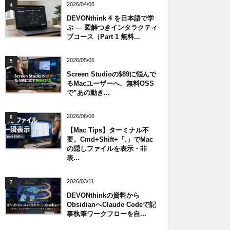
2026/04/05
4
DEVONthink 4 を日本語で学
ぶ — 図解つきインタラクティ
ブコース（Part 1 無料...
2026/05/05
5
Screen Studioの$89に悩んで
るMacユーザーへ、無料OSS
で”あの動き...
2026/06/06
6
【Mac Tips】ターミナル不
要。Cmd+Shift+「.」でMac
の隠しファイルを表示・非
表...
2026/03/11
7
DEVONthinkの資料から
ObsidianへClaude Codeで記
事執筆ワークフローを自...