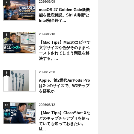
2026/06/09
7
macOS 27 Golden Gate新機
能を徹底解説。Siri AI刷新と
Intel完全終了...
2026/06/10
8
【Mac Tips】Macのコピペで
文字サイズや色がそのままペ
ーストされてしまう問題を解
決する。...
2020/12/30
9
Apple、第2世代AirPods Pro
は2つのサイズで、W2チップ
を搭載か
2026/06/12
10
【Mac Tips】CleanShot Xな
どのキャプチャアプリを使っ
ていても知っておきたい。
M...