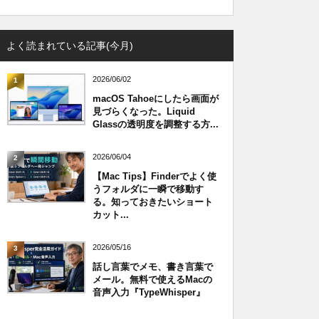
よく読まれている記事(今月)
2026/06/02
1
macOS Tahoeにしたら画面が
見づらくなった。Liquid
Glassの透明度を調整する方...
2026/06/04
2
【Mac Tips】Finderでよく使
うフォルダに一瞬で移動す
る。知っておきたいショート
カット...
2026/05/16
3
話し言葉でメモ、書き言葉で
メール。無料で使えるMacの
音声入力『TypeWhisper』