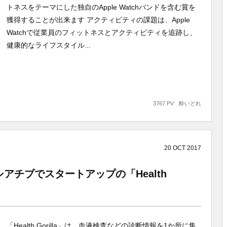
トネスをテーマにした独自のApple Watchバンドを含む賞を
獲得することが出来ます アクティビティの課題は、Apple
Watchで従業員のフィットネスとアクティビティを追跡し、
健康的なライフスタイル...
3767 PV
酔いどれ
20
OCT
2017
シアチブでスタートアップの「Health
「Health Gorilla」は、血液検査などの診断情報を1か所に集