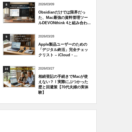
2026/03/09
8
Obsidianだけでは限界だっ
た、Mac最強の資料管理ツー
ルDEVONthink 4と組み合わ...
2026/03/28
9
Apple製品ユーザーのための
「デジタル終活」完全チェッ
クリスト – iCloud・...
2026/03/27
10
相続登記の手続きでMacが使
えない？！実際にぶつかった
壁と回避策【70代夫婦の実体
験】