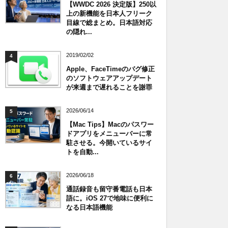
【WWDC 2026 決定版】250以
上の新機能を日本人フリーク
目線で総まとめ。日本語対応
の隠れ...
2019/02/02
4
Apple、FaceTimeのバグ修正
のソフトウェアアップデート
が来週まで遅れることを謝罪
2026/06/14
5
【Mac Tips】Macのパスワー
ドアプリをメニューバーに常
駐させる。今開いているサイ
トを自動...
2026/06/18
6
通話録音も留守番電話も日本
語に。iOS 27で地味に便利に
なる日本語機能