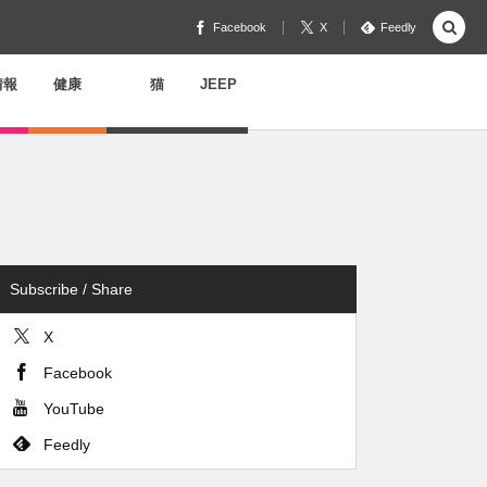
Facebook
X
Feedly
情報
健康
猫
JEEP
Subscribe / Share
X
Facebook
YouTube
Feedly