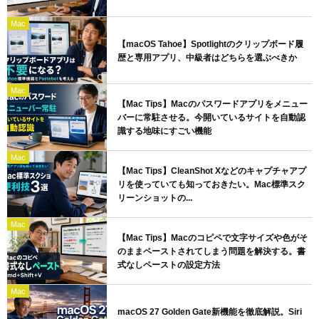
Mac
【macOS Tahoe】Spotlightのクリップボード履
歴と専用アプリ、中級者はどちらを選ぶべきか
Mac
【Mac Tips】Macのパスワードアプリをメニュー
バーに常駐させる。今開いているサイトを自動認
識する地味にすごい機能
Mac
【Mac Tips】CleanShot Xなどのキャプチャアプ
リを使っていても知っておきたい。Mac標準スク
リーンショットの...
Mac
【Mac Tips】Macのコピペで文字サイズや色がそ
のままペーストされてしまう問題を解決する。書
式なしペーストの設定方法
Mac
macOS 27 Golden Gate新機能を徹底解説。Siri