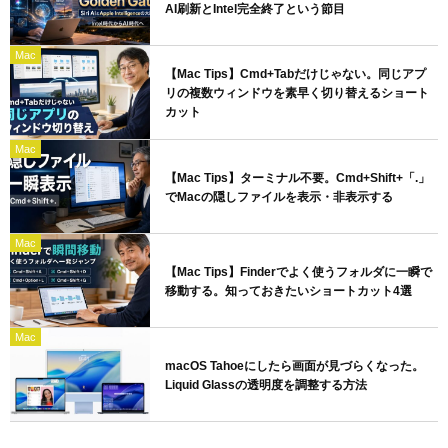
AI刷新とIntel完全終了という節目
Mac
【Mac Tips】Cmd+Tabだけじゃない。同じアプ
リの複数ウィンドウを素早く切り替えるショート
カット
Mac
【Mac Tips】ターミナル不要。Cmd+Shift+「.」
でMacの隠しファイルを表示・非表示する
Mac
【Mac Tips】Finderでよく使うフォルダに一瞬で
移動する。知っておきたいショートカット4選
Mac
macOS Tahoeにしたら画面が見づらくなった。
Liquid Glassの透明度を調整する方法