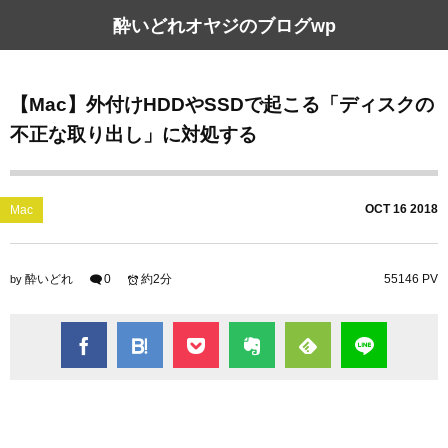
酔いどれオヤジのブログwp
【Mac】外付けHDDやSSDで起こる「ディスクの
不正な取り出し」に対処する
OCT
16
2018
Mac
酔いどれ
0
約2分
55146 PV
by