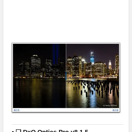
• ❑ DxO Optics Pro v8.1.5