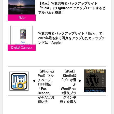
【Mac】写真共有＆バックアップサイト
「flickr」にLightroomでアップロードすると
アルバムも簡単！
flickr
写真共有＆バックアップサイト「flickr」で
2015年最も多く写真をアップしたカメラブラ
ンドは「Apple」
Digital Camera
【iPhone,i
【iPad】
Pad】マル
Kindle版
チページ
「プロが選
TIFF対応
ぶ
「Fax
WordPres
Reader」
s優良プラ
が今だけお
グイン事
買い得
典」を購入