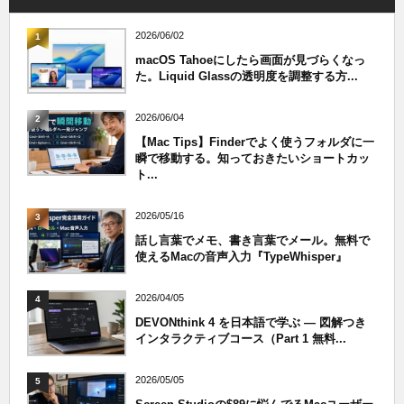
2026/06/02
1
macOS Tahoeにしたら画面が見づらくなっ
た。Liquid Glassの透明度を調整する方...
2026/06/04
2
【Mac Tips】Finderでよく使うフォルダに一
瞬で移動する。知っておきたいショートカッ
ト...
2026/05/16
3
話し言葉でメモ、書き言葉でメール。無料で
使えるMacの音声入力『TypeWhisper』
2026/04/05
4
DEVONthink 4 を日本語で学ぶ — 図解つき
インタラクティブコース（Part 1 無料...
2026/05/05
5