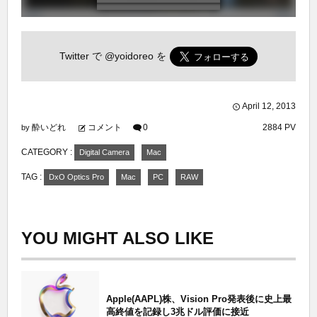
Twitter で
@yoidoreo
を
April
12
,
2013
酔いどれ
コメント
0
2884 PV
by
CATEGORY :
Digital Camera
Mac
TAG :
DxO Optics Pro
Mac
PC
RAW
YOU MIGHT ALSO LIKE
Apple(AAPL)株、Vision Pro発表後に史上最
高終値を記録し3兆ドル評価に接近