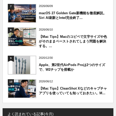
2026/06/09
7
macOS 27 Golden Gate新機能を徹底解説。
Siri AI刷新とIntel完全終了...
2026/06/10
8
【Mac Tips】Macのコピペで文字サイズや色
がそのままペーストされてしまう問題を解決
する。...
2020/12/30
9
Apple、第2世代AirPods Proは2つのサイズ
で、W2チップを搭載か
2026/06/12
10
【Mac Tips】CleanShot Xなどのキャプチャ
アプリを使っていても知っておきたい。M...
よく読まれている記事(今月)