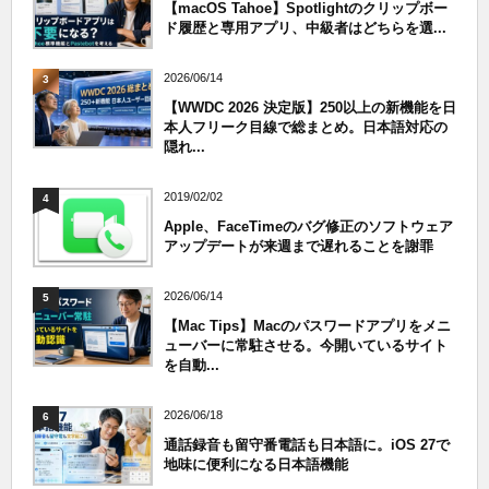
【macOS Tahoe】Spotlightのクリップボー
ド履歴と専用アプリ、中級者はどちらを選...
2026/06/14
3
【WWDC 2026 決定版】250以上の新機能を日
本人フリーク目線で総まとめ。日本語対応の
隠れ...
2019/02/02
4
Apple、FaceTimeのバグ修正のソフトウェア
アップデートが来週まで遅れることを謝罪
2026/06/14
5
【Mac Tips】Macのパスワードアプリをメニ
ューバーに常駐させる。今開いているサイト
を自動...
2026/06/18
6
通話録音も留守番電話も日本語に。iOS 27で
地味に便利になる日本語機能