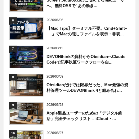
Screen Studioの$89に悩んでるMacユーザー
へ、無料OSSで”あの動き...
2026/06/06
6
【Mac Tips】ターミナル不要。Cmd+Shift+
「.」でMacの隠しファイルを表示・非表...
2026/03/11
7
DEVONthinkの資料からObsidianへClaude
Codeで記事執筆ワークフローを自...
2026/03/09
8
Obsidianだけでは限界だった、Mac最強の資
料管理ツールDEVONthink 4と組み合わ...
2026/03/28
9
Apple製品ユーザーのための「デジタル終
活」完全チェックリスト – iCloud・...
2026/03/27
10