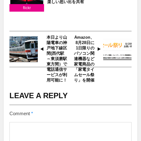
楽しい思い出を共有
flickr
本日より山
Amazon、
陽電車の神
8月28日に
戸地下線区
1日限りの
間(西代駅
パソコン関
～東須磨駅
連機器など
東方間）で
家電商品の
電話通信サ
「家電タイ
ービスが利
ムセール祭
用可能に！
り」を開催
LEAVE A REPLY
Comment
*