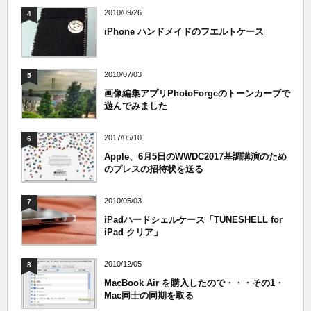
2010/09/26
4
iPhone ハンドメイドのフエルトケース
2010/07/03
5
画像編集アプリPhotoForgeのトーンカーブで
遊んでみました
2017/05/10
6
Apple、6月5日のWWDC2017基調講演のため
のプレスの招待状を送る
2010/05/03
7
iPadハードシェルケース「TUNESHELL for
iPad クリア」
2010/12/05
8
MacBook Air を購入したので・・・その1・
Mac同士の同期を取る