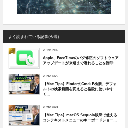
よく読まれている記事(今週)
2019/02/02
1
Apple、FaceTimeのバグ修正のソフトウェア
アップデートが来週まで遅れることを謝罪
2026/06/22
2
【Mac Tips】FinderのCmd+F検索、デフォ
ルトの検索範囲を変えると格段に使いやす
く...
2026/06/24
3
【Mac Tips】macOS Sequoia以降で使える
コンテキストメニューのキーボードショー...