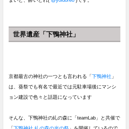
まいど、酔いどれ(
@yoidoreo
)です。
世界遺産「下鴨神社」
京都最古の神社の一つとも言われる「
下鴨神社
」
は、葵祭でも有名で最近では元駐車場後にマンシ
ョン建設で色々と話題になっています
そんな、下鴨神社の糺の森に「teamLab」と共催で
「
下鴨神社 糺の森の光の祭
」を開催しているので