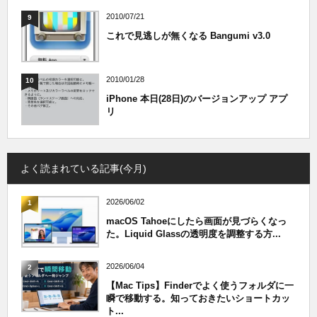
2010/07/21
9
これで見逃しが無くなる Bangumi v3.0
2010/01/28
10
iPhone 本日(28日)のバージョンアップ アプ
リ
よく読まれている記事(今月)
2026/06/02
1
macOS Tahoeにしたら画面が見づらくなっ
た。Liquid Glassの透明度を調整する方...
2026/06/04
2
【Mac Tips】Finderでよく使うフォルダに一
瞬で移動する。知っておきたいショートカッ
ト...