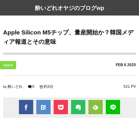
酔いどれオヤジのブログwp
Apple Silicon M5チップ、量産開始か？韓国メデ
ィア報道とその意味
FEB
6
2025
Apple
酔いどれ
0
約3分
521 PV
by