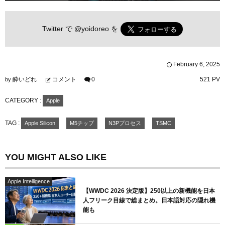
Twitter で
@yoidoreo
を
February
6
,
2025
酔いどれ
コメント
0
521 PV
by
CATEGORY :
Apple
TAG :
Apple Silicon
M5チップ
N3Pプロセス
TSMC
YOU MIGHT ALSO LIKE
Apple Intelligence
【WWDC 2026 決定版】250以上の新機能を日本
人フリーク目線で総まとめ。日本語対応の隠れ機
能も