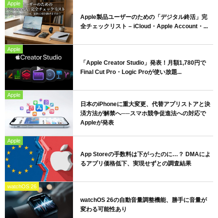
Apple
Apple製品ユーザーのための「デジタル終活」完
全チェックリスト – iCloud・Apple Account・...
Apple
「Apple Creator Studio」発表！月額1,780円で
Final Cut Pro・Logic Proが使い放題...
Apple
日本のiPhoneに重大変更、代替アプリストアと決
済方法が解禁へ──スマホ競争促進法への対応で
Appleが発表
Apple
App Storeの手数料は下がったのに…？ DMAによ
るアプリ価格低下、実現せずとの調査結果
watchOS 26
watchOS 26の自動音量調整機能、勝手に音量が
変わる可能性あり