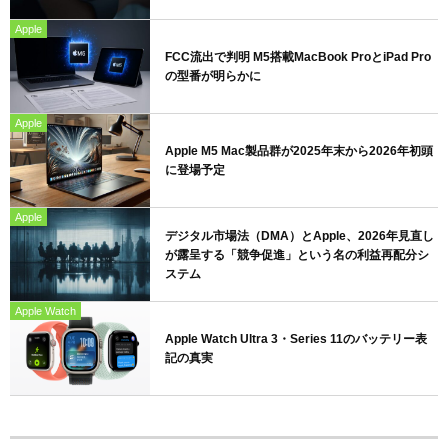
Apple
FCC流出で判明 M5搭載MacBook ProとiPad Pro
の型番が明らかに
Apple
Apple M5 Mac製品群が2025年末から2026年初頭
に登場予定
Apple
デジタル市場法（DMA）とApple、2026年見直し
が露呈する「競争促進」という名の利益再配分シ
ステム
Apple Watch
Apple Watch Ultra 3・Series 11のバッテリー表
記の真実