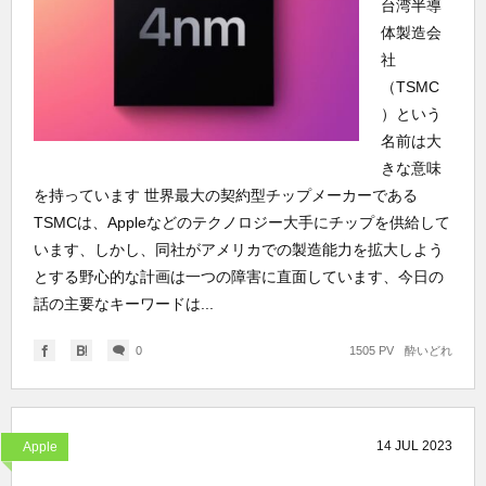
台湾半導
体製造会
社
（TSMC
）という
名前は大
きな意味
を持っています 世界最大の契約型チップメーカーである
TSMCは、Appleなどのテクノロジー大手にチップを供給して
います、しかし、同社がアメリカでの製造能力を拡大しよう
とする野心的な計画は一つの障害に直面しています、今日の
話の主要なキーワードは...
0
1505 PV
酔いどれ
14
JUL
2023
Apple