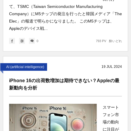
て、TSMC（Taiwan Semiconductor Manufacturing
Company）にM5チップの発注を行ったと韓国メディア「The
Elec」の報道で明らかになりました。 このM5チップは、
Appleのデバイス戦...
0
793 PV
酔いどれ
19
JUL
2024
AI (artificial intelligence)
iPhone 16の出荷数増加は期待できない？Appleの最
新動向を分析
スマート
フォン市
場の動向
に注目が