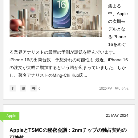
集まる
中、Apple
の次期モ
デルとな
るiPhone
16をめぐ
る業界アナリストの最新の予測が話題を呼んでいます。
iPhone 16の出荷台数：予想外れの可能性も 最近、iPhone 16
の注文が大幅に増加するという噂が広まっていました。しか
し、著名アナリストのMing-Chi Kuo氏...
0
1020 PV
酔いどれ
21
MAY
2024
Apple
AppleとTSMCの秘密会議：2nmチップの独占契約の
可能性