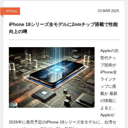
23
MAR
2025
iPhone
iPhone 18シリーズ全モデルに2nmチップ搭載で性能
向上の噂
Appleの次
世代チッ
プ技術が
iPhone全
ラインナ
ップに搭
載か 最新
の情報に
よると、
Appleが
2026年に発売予定のiPhone 18シリーズ全モデルに、台湾セ