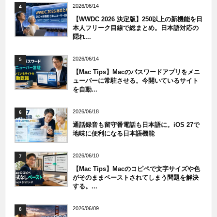
2026/06/14
4
【WWDC 2026 決定版】250以上の新機能を日
本人フリーク目線で総まとめ。日本語対応の
隠れ...
2026/06/14
5
【Mac Tips】Macのパスワードアプリをメニ
ューバーに常駐させる。今開いているサイト
を自動...
2026/06/18
6
通話録音も留守番電話も日本語に。iOS 27で
地味に便利になる日本語機能
2026/06/10
7
【Mac Tips】Macのコピペで文字サイズや色
がそのままペーストされてしまう問題を解決
する。...
2026/06/09
8