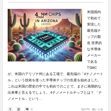
米国国内
で初めて
実現した
最先端チ
ップの製
造 世界的
な半導体
メーカー
である
TSMC
が、米国のアリゾナ州にある工場で、最先端の「4ナノメート
ル」という技術を使った半導体チップの生産を始めました。
これは米国の歴史の中でも初めてのことで、まさに画期的な
出来事と言えるでしょう。 4ナノメートルチップとは？ 「ナ
ノメートル」という...
0
624 PV
酔いどれ