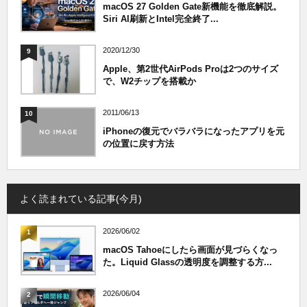
macOS 27 Golden Gate新機能を徹底解説。
Siri AI刷新とIntel完全終了...
2020/12/30
9
Apple、第2世代AirPods Proは2つのサイズ
で、W2チップを搭載か
2011/06/13
10
iPhoneの復元でバラバラになったアプリを元
の位置に戻す方法
よく読まれている記事(今月)
2026/06/02
1
macOS Tahoeにしたら画面が見づらくなっ
た。Liquid Glassの透明度を調整する方...
2026/06/04
2