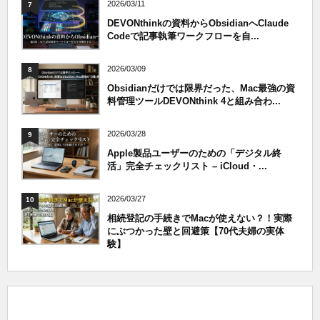
2026/03/11
7
DEVONthinkの資料からObsidianへClaude
Codeで記事執筆ワークフローを自...
2026/03/09
8
Obsidianだけでは限界だった、Mac最強の資
料管理ツールDEVONthink 4と組み合わ...
2026/03/28
9
Apple製品ユーザーのための「デジタル終
活」完全チェックリスト – iCloud・...
2026/03/27
10
相続登記の手続きでMacが使えない？！実際
にぶつかった壁と回避策【70代夫婦の実体
験】