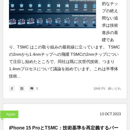
的なチッ
プの絶え
間ない追
求は技術
進歩の基
礎であ
り、TSMC はこの取り組みの最前線に立っています。 TSMC
の2nmから1.4nmチップへの飛躍 TSMCの2nmチップについ
て注目し始めたところで、同社は既に次世代技術、つまり
1.4nmプロセスについて議論を始めています。これは半導体
技術...
0
1846 PV
酔いどれ
13
OCT
2023
Apple
iPhone 15 ProとTSMC：技術基準を再定義するパー