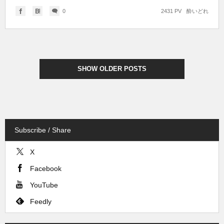
0
2431 PV
酔いどれ
SHOW OLDER POSTS
Subscribe / Share
X
Facebook
YouTube
Feedly