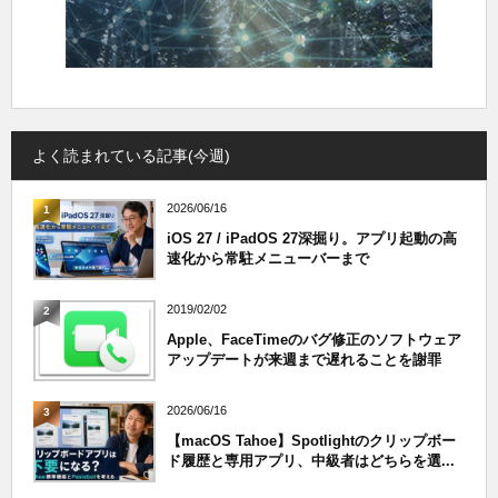
よく読まれている記事(今週)
2026/06/16
1
iOS 27 / iPadOS 27深掘り。アプリ起動の高
速化から常駐メニューバーまで
2019/02/02
2
Apple、FaceTimeのバグ修正のソフトウェア
アップデートが来週まで遅れることを謝罪
2026/06/16
3
【macOS Tahoe】Spotlightのクリップボー
ド履歴と専用アプリ、中級者はどちらを選...