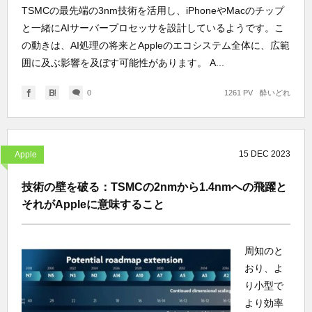
TSMCの最先端の3nm技術を活用し、iPhoneやMacのチップ
と一緒にAIサーバープロセッサを設計しているようです。こ
の動きは、AI処理の将来とAppleのエコシステム全体に、広範
囲に及ぶ影響を及ぼす可能性があります。 A...
0
1261 PV
酔いどれ
15
DEC
2023
Apple
技術の壁を破る：TSMCの2nmから1.4nmへの飛躍と
それがAppleに意味すること
周知のと
おり、よ
り小型で
より効率