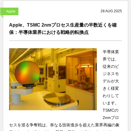
28
AUG
2025
Apple
Apple、TSMC 2nmプロセス生産量の半数近くを確
保：半導体業界における戦略的転換点
半導体業
界では、
従来のビ
ジネスモ
デルが大
きく様変
わりして
います。
TSMCの
2nmプロ
セスを巡る争奪戦は、単なる技術進歩を超えた業界再編の象