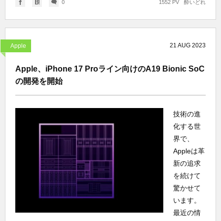
0
1552 PV
酔いどれ
21
AUG
2023
Apple
Apple、iPhone 17 Proライン向けのA19 Bionic SoC
の開発を開始
技術の進
化する世
界で、
Appleは革
新の追求
を続けて
驚かせて
います。
最近の情