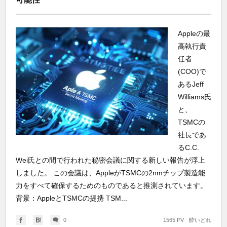
Appleの最
高執行責
任者
(COO)で
あるJeff
Williams氏
と、
TSMCの
社長であ
るC.C.
Wei氏との間で行われた秘密会議に関する新しい報告が浮上
しました。 この会議は、AppleがTSMCの2nmチップ製造能
力をすべて確保するためのものであると推測されています。
背景：AppleとTSMCの提携 TSM...
0
1565 PV
酔いどれ