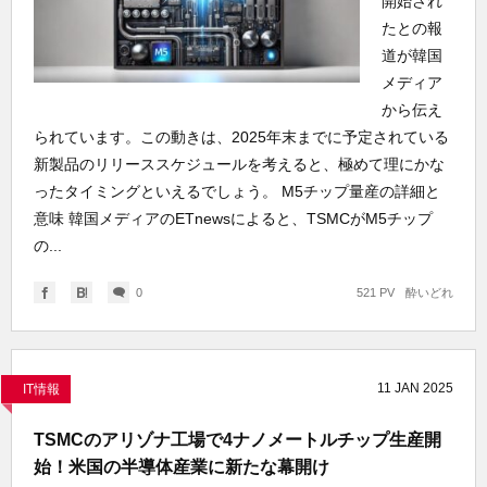
開始され
たとの報
道が韓国
メディア
から伝え
られています。この動きは、2025年末までに予定されている
新製品のリリーススケジュールを考えると、極めて理にかな
ったタイミングといえるでしょう。 M5チップ量産の詳細と
意味 韓国メディアのETnewsによると、TSMCがM5チップ
の...
0
521 PV
酔いどれ
11
JAN
2025
IT情報
TSMCのアリゾナ工場で4ナノメートルチップ生産開
始！米国の半導体産業に新たな幕開け