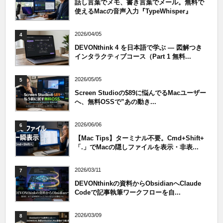
話し言葉でメモ、書き言葉でメール。無料で
使えるMacの音声入力『TypeWhisper』
2026/04/05
4
DEVONthink 4 を日本語で学ぶ — 図解つき
インタラクティブコース（Part 1 無料...
2026/05/05
5
Screen Studioの$89に悩んでるMacユーザー
へ、無料OSSで”あの動き...
2026/06/06
6
【Mac Tips】ターミナル不要。Cmd+Shift+
「.」でMacの隠しファイルを表示・非表...
2026/03/11
7
DEVONthinkの資料からObsidianへClaude
Codeで記事執筆ワークフローを自...
2026/03/09
8