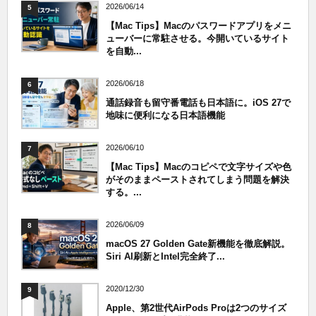
2026/06/14
5
【Mac Tips】Macのパスワードアプリをメニ
ューバーに常駐させる。今開いているサイト
を自動...
2026/06/18
6
通話録音も留守番電話も日本語に。iOS 27で
地味に便利になる日本語機能
2026/06/10
7
【Mac Tips】Macのコピペで文字サイズや色
がそのままペーストされてしまう問題を解決
する。...
2026/06/09
8
macOS 27 Golden Gate新機能を徹底解説。
Siri AI刷新とIntel完全終了...
2020/12/30
9
Apple、第2世代AirPods Proは2つのサイズ