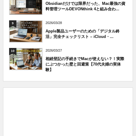
Obsidianだけでは限界だった、Mac最強の資
料管理ツールDEVONthink 4と組み合わ...
2026/03/28
9
Apple製品ユーザーのための「デジタル終
活」完全チェックリスト – iCloud・...
2026/03/27
10
相続登記の手続きでMacが使えない？！実際
にぶつかった壁と回避策【70代夫婦の実体
験】