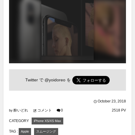
Twitter で
@yoidoreo
を
October
23
,
2018
酔いどれ
コメント
0
2518 PV
by
CATEGORY :
iPhone XS/XS Max
TAG :
Apple
スムージング