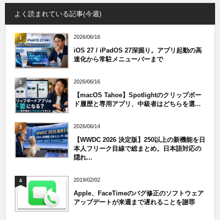
よく読まれている記事(今週)
2026/06/16
1
iOS 27 / iPadOS 27深掘り。アプリ起動の高
速化から常駐メニューバーまで
2026/06/16
2
【macOS Tahoe】Spotlightのクリップボー
ド履歴と専用アプリ、中級者はどちらを選...
2026/06/14
3
【WWDC 2026 決定版】250以上の新機能を日
本人フリーク目線で総まとめ。日本語対応の
隠れ...
2019/02/02
4
Apple、FaceTimeのバグ修正のソフトウェア
アップデートが来週まで遅れることを謝罪