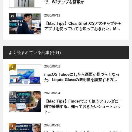
で、W2チップを搭載か
2026/06/12
10
【Mac Tips】CleanShot Xなどのキャプチャ
アプリを使っていても知っておきたい。M...
よく読まれている記事(今月)
2026/06/02
1
macOS Tahoeにしたら画面が見づらくなっ
た。Liquid Glassの透明度を調整する方...
2026/06/04
2
【Mac Tips】Finderでよく使うフォルダに一
瞬で移動する。知っておきたいショートカッ
ト...
2026/05/16
3