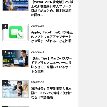
【WWDC 2026 決定版】250以
上の新機能を日本人フリーク
目線で総まとめ。日本語対応
の隠れ...
2019/02/02
4
Apple、FaceTimeのバグ修正
のソフトウェアアップデート
が来週まで遅れることを謝罪
2026/06/14
5
【Mac Tips】Macのパスワー
ドアプリをメニューバーに常
駐させる。今開いているサイ
トを自動...
2026/06/18
6
通話録音も留守番電話も日本
語に。iOS 27で地味に便利に
なる日本語機能