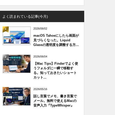
よく読まれている記事(今月)
2026/06/02
1
macOS Tahoeにしたら画面が
見づらくなった。Liquid
Glassの透明度を調整する方...
2026/06/04
2
【Mac Tips】Finderでよく使
うフォルダに一瞬で移動す
る。知っておきたいショート
カット...
2026/05/16
3
話し言葉でメモ、書き言葉で
メール。無料で使えるMacの
音声入力『TypeWhisper』