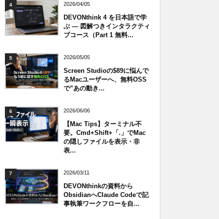
2026/04/05
4
DEVONthink 4 を日本語で学
ぶ — 図解つきインタラクティ
ブコース（Part 1 無料...
2026/05/05
5
Screen Studioの$89に悩んで
るMacユーザーへ、無料OSS
で”あの動き...
2026/06/06
6
【Mac Tips】ターミナル不
要。Cmd+Shift+「.」でMac
の隠しファイルを表示・非
表...
2026/03/11
7
DEVONthinkの資料から
ObsidianへClaude Codeで記
事執筆ワークフローを自...