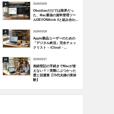
2026/03/09
8
Obsidianだけでは限界だっ
た、Mac最強の資料管理ツー
ルDEVONthink 4と組み合わ...
2026/03/28
9
Apple製品ユーザーのための
「デジタル終活」完全チェッ
クリスト – iCloud・...
2026/03/27
10
相続登記の手続きでMacが使
えない？！実際にぶつかった
壁と回避策【70代夫婦の実体
験】