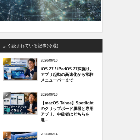
よく読まれている記事(今週)
2026/06/16
1
iOS 27 / iPadOS 27深掘り。
アプリ起動の高速化から常駐
メニューバーまで
2026/06/16
2
【macOS Tahoe】Spotlight
のクリップボード履歴と専用
アプリ、中級者はどちらを
選...
2026/06/14
3