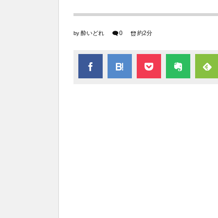
酔いどれ
0
約2分
by