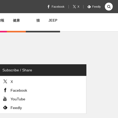
Facebook
X
Feedly
情報
健康
猫
JEEP
Subscribe / Share
X
Facebook
YouTube
Feedly