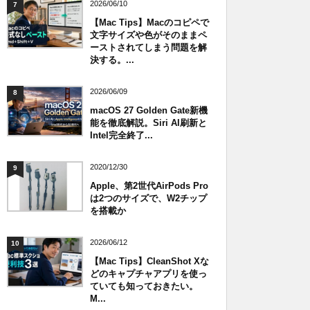
2026/06/10
7
【Mac Tips】Macのコピペで
文字サイズや色がそのままペ
ーストされてしまう問題を解
決する。...
2026/06/09
8
macOS 27 Golden Gate新機
能を徹底解説。Siri AI刷新と
Intel完全終了...
2020/12/30
9
Apple、第2世代AirPods Pro
は2つのサイズで、W2チップ
を搭載か
2026/06/12
10
【Mac Tips】CleanShot Xな
どのキャプチャアプリを使っ
ていても知っておきたい。
M...