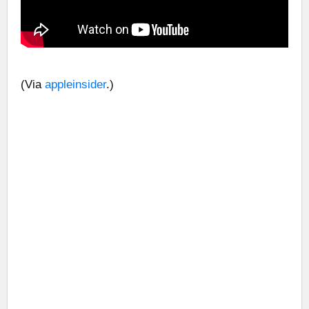
(Via
appleinsider
.)