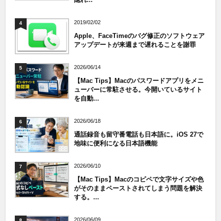
2019/02/02
4
Apple、FaceTimeのバグ修正のソフトウェア
アップデートが来週まで遅れることを謝罪
2026/06/14
5
【Mac Tips】Macのパスワードアプリをメニ
ューバーに常駐させる。今開いているサイト
を自動...
2026/06/18
6
通話録音も留守番電話も日本語に。iOS 27で
地味に便利になる日本語機能
2026/06/10
7
【Mac Tips】Macのコピペで文字サイズや色
がそのままペーストされてしまう問題を解決
する。...
2026/06/09
8