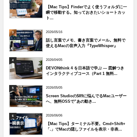
【Mac Tips】Finderでよく使うフォルダに一
瞬で移動する。知っておきたいショートカッ
ト...
2026/05/16
3
話し言葉でメモ、書き言葉でメール。無料で
使えるMacの音声入力『TypeWhisper』
2026/04/05
4
DEVONthink 4 を日本語で学ぶ — 図解つき
インタラクティブコース（Part 1 無料...
2026/05/05
5
Screen Studioの$89に悩んでるMacユーザー
へ、無料OSSで”あの動き...
2026/06/06
6
【Mac Tips】ターミナル不要。Cmd+Shift+
「.」でMacの隠しファイルを表示・非表...