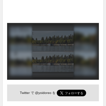
Twitter で
@yoidoreo
を