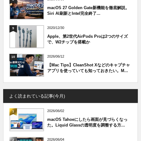
macOS 27 Golden Gate新機能を徹底解説。
Siri AI刷新とIntel完全終了...
2020/12/30
9
Apple、第2世代AirPods Proは2つのサイズ
で、W2チップを搭載か
2026/06/12
10
【Mac Tips】CleanShot Xなどのキャプチャ
アプリを使っていても知っておきたい。M...
よく読まれている記事(今月)
2026/06/02
1
macOS Tahoeにしたら画面が見づらくなっ
た。Liquid Glassの透明度を調整する方...
2026/06/04
2