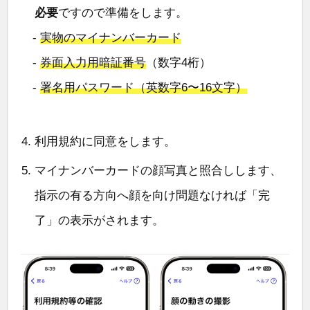
必要
ですので準備をします。
-
実物のマイナンバーカード
-
券面入力用暗証番号
（数字4桁）
-
署名用パスワード（英数字6〜16文字）
利用規約に同意をします。
マイナンバーカードの顔写真と照合しします、
指示の有る方向へ顔を向け問題なければ「完
了」の表示がされます。