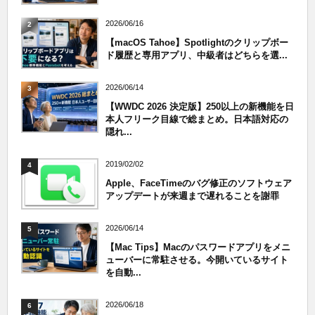
2026/06/16
2
【macOS Tahoe】Spotlightのクリップボー
ド履歴と専用アプリ、中級者はどちらを選...
2026/06/14
3
【WWDC 2026 決定版】250以上の新機能を日
本人フリーク目線で総まとめ。日本語対応の
隠れ...
2019/02/02
4
Apple、FaceTimeのバグ修正のソフトウェア
アップデートが来週まで遅れることを謝罪
2026/06/14
5
【Mac Tips】Macのパスワードアプリをメニ
ューバーに常駐させる。今開いているサイト
を自動...
2026/06/18
6