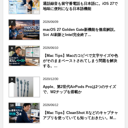
通話録音も留守番電話も日本語に。iOS 27で
地味に便利になる日本語機能
2026/06/09
7
macOS 27 Golden Gate新機能を徹底解説。
Siri AI刷新とIntel完全終了...
2026/06/10
8
【Mac Tips】Macのコピペで文字サイズや色
がそのままペーストされてしまう問題を解決
する。...
2020/12/30
9
Apple、第2世代AirPods Proは2つのサイズ
で、W2チップを搭載か
2026/06/12
10
【Mac Tips】CleanShot Xなどのキャプチャ
アプリを使っていても知っておきたい。M...