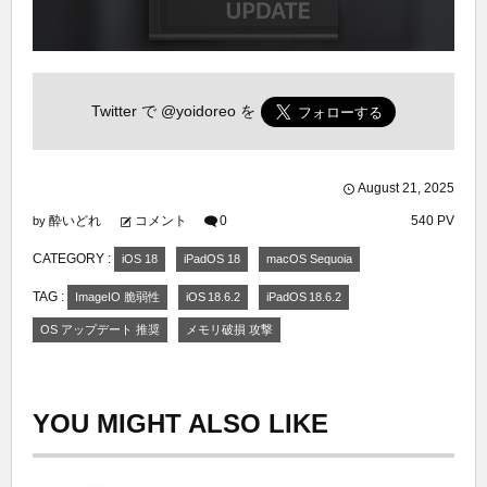
Twitter で
@yoidoreo
を
August
21
,
2025
酔いどれ
コメント
0
540 PV
by
CATEGORY :
iOS 18
iPadOS 18
macOS Sequoia
TAG :
ImageIO 脆弱性
iOS 18.6.2
iPadOS 18.6.2
OS アップデート 推奨
メモリ破損 攻撃
YOU MIGHT ALSO LIKE