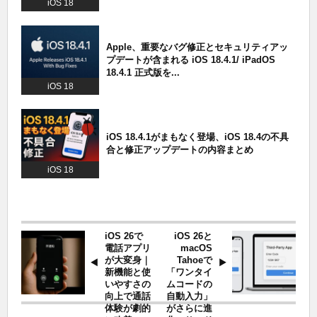
iOS 18
Apple、重要なバグ修正とセキュリティアッ
プデートが含まれる iOS 18.4.1/ iPadOS
18.4.1 正式版を...
iOS 18
iOS 18.4.1がまもなく登場、iOS 18.4の不具
合と修正アップデートの内容まとめ
iOS 18
iOS 26で
iOS 26と
電話アプリ
macOS
が大変身｜
Tahoeで
新機能と使
「ワンタイ
いやすさの
ムコードの
向上で通話
自動入力」
体験が劇的
がさらに進