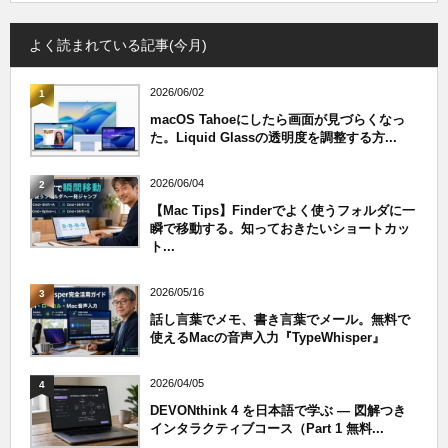
よく読まれている記事(今月)
2026/06/02
1
macOS Tahoeにしたら画面が見づらくなっ
た。Liquid Glassの透明度を調整する方...
2026/06/04
2
【Mac Tips】Finderでよく使うフォルダに一
瞬で移動する。知っておきたいショートカッ
ト...
2026/05/16
3
話し言葉でメモ、書き言葉でメール。無料で
使えるMacの音声入力『TypeWhisper』
2026/04/05
4
DEVONthink 4 を日本語で学ぶ — 図解つき
インタラクティブコース（Part 1 無料...