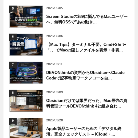
2026/05/05
5
Screen Studioの$89に悩んでるMacユーザー
へ、無料OSSで”あの動き...
2026/06/06
6
【Mac Tips】ターミナル不要。Cmd+Shift+
「.」でMacの隠しファイルを表示・非表...
2026/03/11
7
DEVONthinkの資料からObsidianへClaude
Codeで記事執筆ワークフローを自...
2026/03/09
8
Obsidianだけでは限界だった、Mac最強の資
料管理ツールDEVONthink 4と組み合わ...
2026/03/28
9
Apple製品ユーザーのための「デジタル終
活」完全チェックリスト – iCloud・...