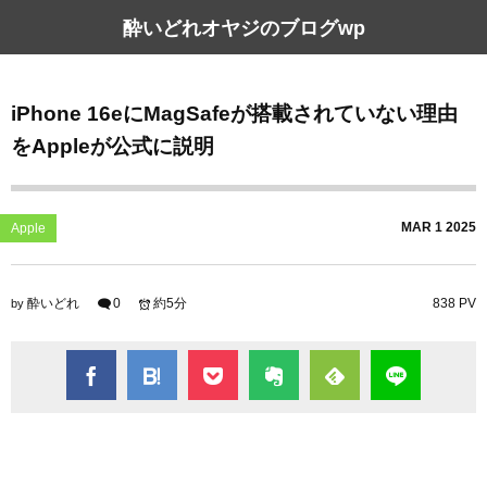
酔いどれオヤジのブログwp
iPhone 16eにMagSafeが搭載されていない理由
をAppleが公式に説明
MAR
1
2025
Apple
酔いどれ
0
約5分
838 PV
by