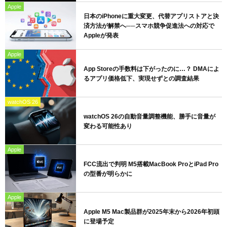
Apple
日本のiPhoneに重大変更、代替アプリストアと決
済方法が解禁へ──スマホ競争促進法への対応で
Appleが発表
Apple
App Storeの手数料は下がったのに…？ DMAによ
るアプリ価格低下、実現せずとの調査結果
watchOS 26
watchOS 26の自動音量調整機能、勝手に音量が
変わる可能性あり
Apple
FCC流出で判明 M5搭載MacBook ProとiPad Pro
の型番が明らかに
Apple
Apple M5 Mac製品群が2025年末から2026年初頭
に登場予定