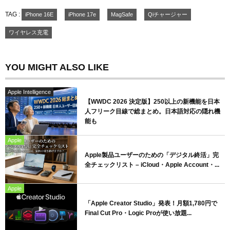
TAG :
iPhone 16E
iPhone 17e
MagSafe
Qiチャージャー
ワイヤレス充電
YOU MIGHT ALSO LIKE
Apple Intelligence
【WWDC 2026 決定版】250以上の新機能を日本
人フリーク目線で総まとめ。日本語対応の隠れ機
能も
Apple
Apple製品ユーザーのための「デジタル終活」完
全チェックリスト – iCloud・Apple Account・...
Apple
「Apple Creator Studio」発表！月額1,780円で
Final Cut Pro・Logic Proが使い放題...