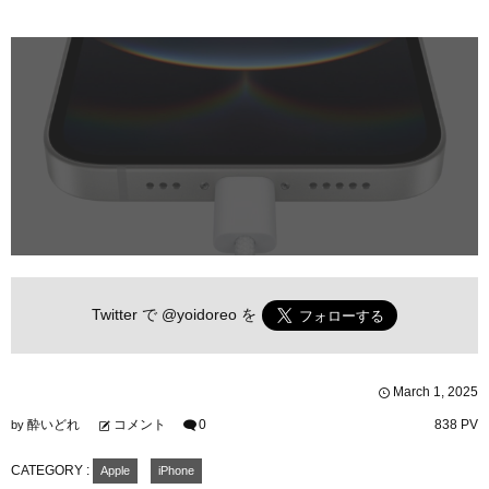
Twitter で
@yoidoreo
を
March
1
,
2025
酔いどれ
コメント
0
838 PV
by
CATEGORY :
Apple
iPhone