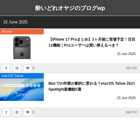
酔いどれオヤジのブログwp
15 June 2025
iPhone
【iPhone 17 Proまとめ】3ヶ月後に登場予定！注目
12機能｜Proユーザーは買い替えるべき？
15
Jun
2025
0
697 PV
macOS Tahoe
Macでの作業が劇的に変わる？macOS Tahoe 26の
Spotlight新機能5選
15
Jun
2025
0
664 PV