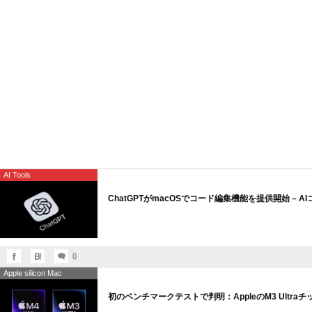
AI Tools
ChatGPTがmacOSでコード編集機能を提供開始 – 
0
Apple silicon Mac
初のベンチマークテストで判明：AppleのM3 Ultra