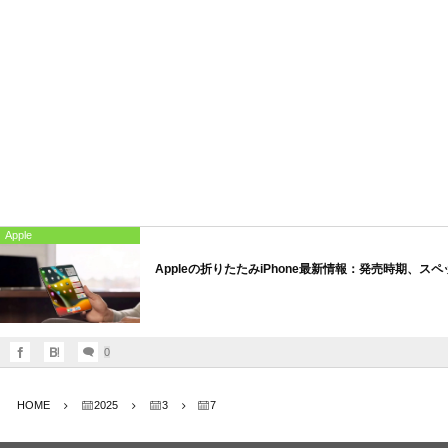
Apple
Appleの折りたたみiPhone最新情報：発売時期、ス
0
HOME
2025
3
7