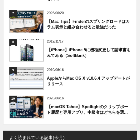
2026/06/20
7
【Mac Tips】Finderのスプリングロードはカ
ラム表示と組み合わせると最強だった
2012/11/17
8
【iPhone】iPhone 5に機種変更して請求書を
みてみる（SoftBank）
2010/06/16
9
AppleからMac OS X v10.6.4 アップデートが
リリース
2026/06/16
10
【macOS Tahoe】Spotlightのクリップボー
ド履歴と専用アプリ、中級者はどちらを選...
よく読まれている記事(今月)