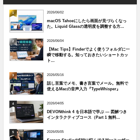
2026/06/02
1
macOS Tahoeにしたら画面が見づらくなっ
た。Liquid Glassの透明度を調整する方...
2026/06/04
2
【Mac Tips】Finderでよく使うフォルダに一
瞬で移動する。知っておきたいショートカッ
ト...
2026/05/16
3
話し言葉でメモ、書き言葉でメール。無料で
使えるMacの音声入力『TypeWhisper』
2026/04/05
4
DEVONthink 4 を日本語で学ぶ — 図解つき
インタラクティブコース（Part 1 無料...
2026/05/05
5