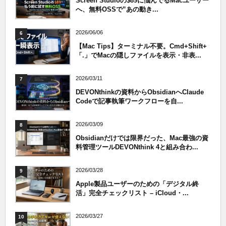
Screen Studioの$89に悩んでるMacユーザー
へ、無料OSSで”あの動き...
2026/06/06
6
【Mac Tips】ターミナル不要。Cmd+Shift+
「.」でMacの隠しファイルを表示・非表...
2026/03/11
7
DEVONthinkの資料からObsidianへClaude
Codeで記事執筆ワークフローを自...
2026/03/09
8
Obsidianだけでは限界だった、Mac最強の資
料管理ツールDEVONthink 4と組み合わ...
2026/03/28
9
Apple製品ユーザーのための「デジタル終
活」完全チェックリスト – iCloud・...
2026/03/27
10