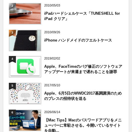
2010/05/03
2
iPadハードシェルケース「TUNESHELL for
iPad クリア」
2010/09/26
3
iPhone ハンドメイドのフエルトケース
2019/02/02
4
Apple、FaceTimeのバグ修正のソフトウェア
アップデートが来週まで遅れることを謝罪
2017/05/10
5
Apple、6月5日のWWDC2017基調講演のため
のプレスの招待状を送る
2026/06/14
6
【Mac Tips】Macのパスワードアプリをメニ
ューバーに常駐させる。今開いているサイト
を自動...