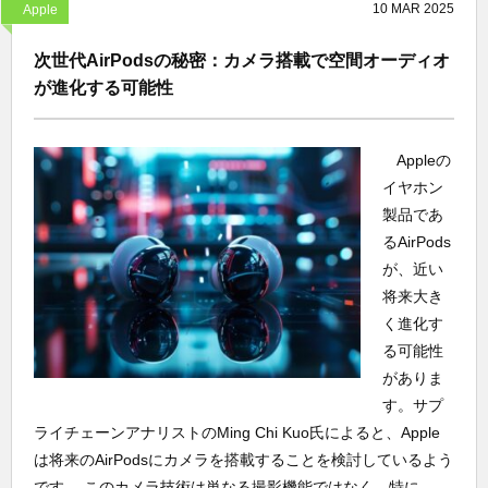
10
MAR
2025
Apple
次世代AirPodsの秘密：カメラ搭載で空間オーディオ
が進化する可能性
Appleの
イヤホン
製品であ
るAirPods
が、近い
将来大き
く進化す
る可能性
がありま
す。サプ
ライチェーンアナリストのMing Chi Kuo氏によると、Apple
は将来のAirPodsにカメラを搭載することを検討しているよう
です。 このカメラ技術は単なる撮影機能ではなく、特に