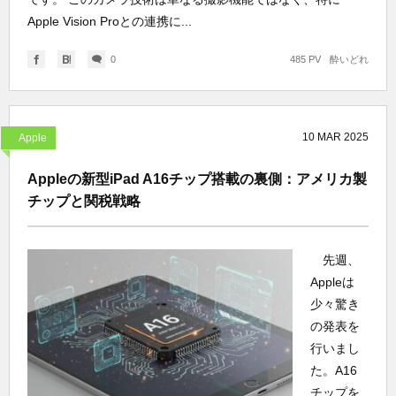
Apple Vision Proとの連携に...
0
485 PV
酔いどれ
10
MAR
2025
Apple
Appleの新型iPad A16チップ搭載の裏側：アメリカ製
チップと関税戦略
先週、
Appleは
少々驚き
の発表を
行いまし
た。A16
チップを