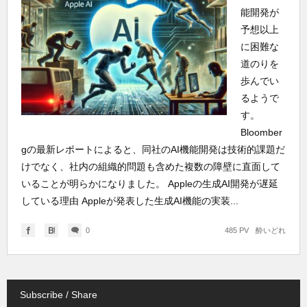
能開発が
予想以上
に困難な
道のりを
歩んでい
るようで
す。
Bloomber
gの最新レポートによると、同社のAI機能開発は技術的課題だ
けでなく、社内の組織的問題も含めた複数の障壁に直面して
いることが明らかになりました。 Appleの生成AI開発が遅延
している理由 Appleが発表した生成AI機能の実装...
0
485 PV
酔いどれ
Subscribe / Share