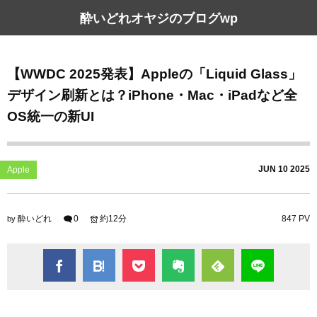
酔いどれオヤジのブログwp
【WWDC 2025発表】Appleの「Liquid Glass」
デザイン刷新とは？iPhone・Mac・iPadなど全
OS統一の新UI
JUN
10
2025
Apple
酔いどれ
0
約12分
847 PV
by