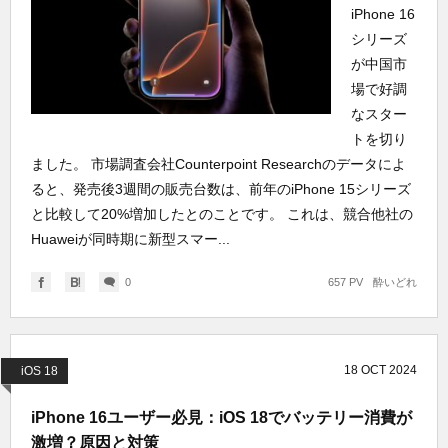
iPhone 16
シリーズ
が中国市
場で好調
なスター
トを切り
ました。 市場調査会社Counterpoint Researchのデータによ
ると、発売後3週間の販売台数は、前年のiPhone 15シリーズ
と比較して20%増加したとのことです。 これは、競合他社の
Huaweiが同時期に新型スマー...
0
657 PV
酔いどれ
18
OCT
2024
iOS 18
iPhone 16ユーザー必見：iOS 18でバッテリー消費が
激増？原因と対策