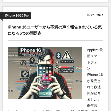
8
OCT
2024
iPhone 16/16 Pro
iPhone 16ユーザーから不満の声？報告されている気
になる6つの問題点
Appleの最
新スマー
トフォ
ン、
iPhone 16
が発売さ
れて数週
間が経ち
ました。
例年通