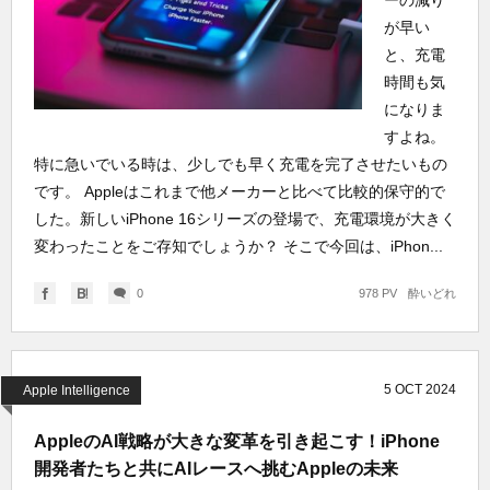
ーの減り
が早い
と、充電
時間も気
になりま
すよね。
特に急いでいる時は、少しでも早く充電を完了させたいもの
です。 Appleはこれまで他メーカーと比べて比較的保守的で
した。新しいiPhone 16シリーズの登場で、充電環境が大きく
変わったことをご存知でしょうか？ そこで今回は、iPhon...
0
978 PV
酔いどれ
5
OCT
2024
Apple Intelligence
AppleのAI戦略が大きな変革を引き起こす！iPhone
開発者たちと共にAIレースへ挑むAppleの未来