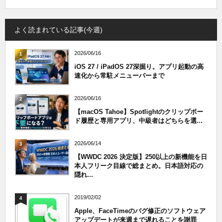
よく読まれている記事(今週)
2026/06/16
1
iOS 27 / iPadOS 27深掘り。アプリ起動の高
速化から常駐メニューバーまで
2026/06/16
2
【macOS Tahoe】Spotlightのクリップボー
ド履歴と専用アプリ、中級者はどちらを選...
2026/06/14
3
【WWDC 2026 決定版】250以上の新機能を日
本人フリーク目線で総まとめ。日本語対応の
隠れ...
2019/02/02
4
Apple、FaceTimeのバグ修正のソフトウェア
アップデートが来週まで遅れることを謝罪