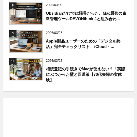
2026/03/09
8
Obsidianだけでは限界だった、Mac最強の資
料管理ツールDEVONthink 4と組み合わ...
2026/03/28
9
Apple製品ユーザーのための「デジタル終
活」完全チェックリスト – iCloud・...
2026/03/27
10
相続登記の手続きでMacが使えない？！実際
にぶつかった壁と回避策【70代夫婦の実体
験】