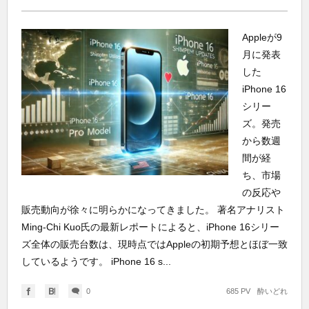
Appleが9
月に発表
した
iPhone 16
シリー
ズ。発売
から数週
間が経
ち、市場
の反応や
販売動向が徐々に明らかになってきました。 著名アナリスト
Ming-Chi Kuo氏の最新レポートによると、iPhone 16シリー
ズ全体の販売台数は、現時点ではAppleの初期予想とほぼ一致
しているようです。 iPhone 16 s...
0
685 PV
酔いどれ