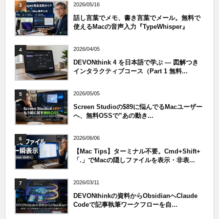
2026/05/16
3
話し言葉でメモ、書き言葉でメール。無料で
使えるMacの音声入力『TypeWhisper』
2026/04/05
4
DEVONthink 4 を日本語で学ぶ — 図解つき
インタラクティブコース（Part 1 無料...
2026/05/05
5
Screen Studioの$89に悩んでるMacユーザー
へ、無料OSSで”あの動き...
2026/06/06
6
【Mac Tips】ターミナル不要。Cmd+Shift+
「.」でMacの隠しファイルを表示・非表...
2026/03/11
7
DEVONthinkの資料からObsidianへClaude
Codeで記事執筆ワークフローを自...