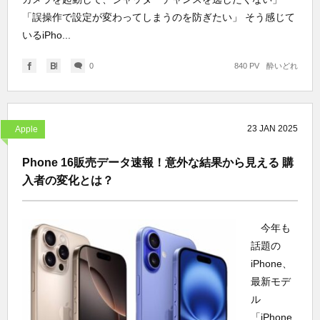
「誤操作で設定が変わってしまうのを防ぎたい」 そう感じて
いるiPho...
0
840 PV
酔いどれ
23
JAN
2025
Apple
Phone 16販売データ速報！意外な結果から見える 購
入者の変化とは？
今年も
話題の
iPhone、
最新モデ
ル
「iPhone