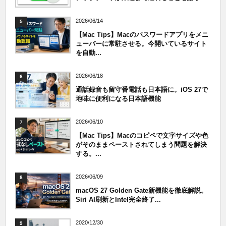
2026/06/14
5
【Mac Tips】Macのパスワードアプリをメニ
ューバーに常駐させる。今開いているサイト
を自動...
2026/06/18
6
通話録音も留守番電話も日本語に。iOS 27で
地味に便利になる日本語機能
2026/06/10
7
【Mac Tips】Macのコピペで文字サイズや色
がそのままペーストされてしまう問題を解決
する。...
2026/06/09
8
macOS 27 Golden Gate新機能を徹底解説。
Siri AI刷新とIntel完全終了...
2020/12/30
9