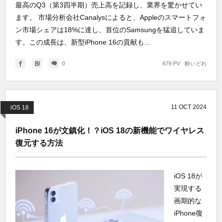
最高のQ3（第3四半期）売上高を記録し、業界を驚かせてい
ます。 市場分析会社Canalysによると、Appleのスマートフォ
ン市場シェアは18%に達し、首位のSamsungを猛追していま
す。この成長は、新型iPhone 16の貢献も...
0
679 PV
酔いどれ
11
OCT
2024
iOS 18
iPhone 16が文鎮化！？iOS 18の新機能でワイヤレス
復元する方法
iOS 18が
実現する
画期的な
iPhone復