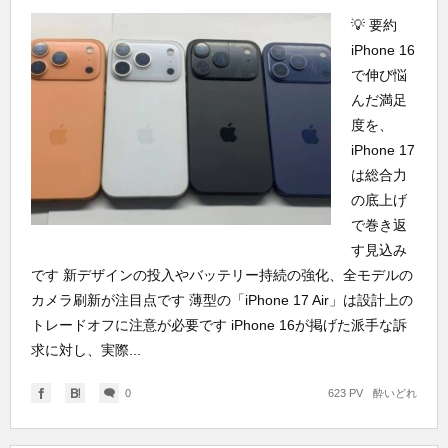
💡 要約
iPhone 16
で伸び悩
んだ満足
度を、
iPhone 17
は総合力
の底上げ
で巻き返
す見込み
です 新デザインの投入やバッテリー持続の強化、全モデルの
カメラ刷新が注目点です 薄型の「iPhone 17 Air」は設計上の
トレードオフに注意が必要です iPhone 16が掲げた派手な訴
求に対し、実際...
0
623 PV
酔いどれ