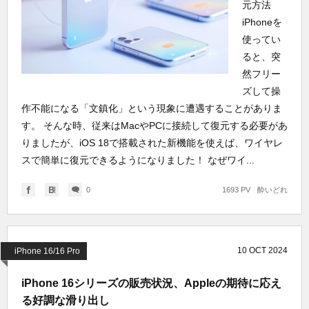
元方法
iPhoneを
使ってい
ると、突
然フリー
ズして操
作不能になる「文鎮化」という現象に遭遇することがありま
す。 そんな時、従来はMacやPCに接続して復元する必要があ
りましたが、iOS 18で搭載された新機能を使えば、ワイヤレ
スで簡単に復元できるようになりました！ なぜワイ...
0
1693 PV
酔いどれ
10
OCT
2024
iPhone 16/16 Pro
iPhone 16シリーズの販売状況、Appleの期待に応え
る好調な滑り出し