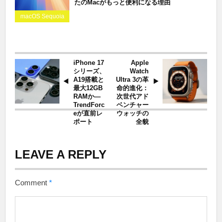
たのMacがもっと便利になる理由
macOS Sequoia
iPhone 17
Apple
シリーズ、
Watch
A19搭載と
Ultra 3の革
最大12GB
命的進化：
RAMか—
次世代アド
TrendForc
ベンチャー
eが直前レ
ウォッチの
ポート
全貌
LEAVE A REPLY
Comment
*