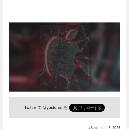
Twitter で
@yoidoreo
を
September
5
,
2025