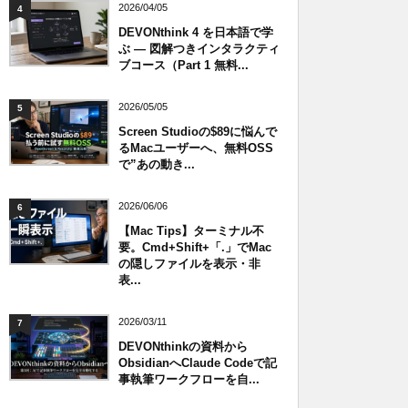
2026/04/05
4
DEVONthink 4 を日本語で学
ぶ — 図解つきインタラクティ
ブコース（Part 1 無料...
2026/05/05
5
Screen Studioの$89に悩んで
るMacユーザーへ、無料OSS
で”あの動き...
2026/06/06
6
【Mac Tips】ターミナル不
要。Cmd+Shift+「.」でMac
の隠しファイルを表示・非
表...
2026/03/11
7
DEVONthinkの資料から
ObsidianへClaude Codeで記
事執筆ワークフローを自...