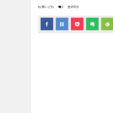
酔いどれ
1
約5分
by