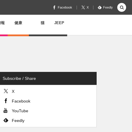
Facebook
X
Feedly
情報
健康
猫
JEEP
Subscribe / Share
X
Facebook
YouTube
Feedly