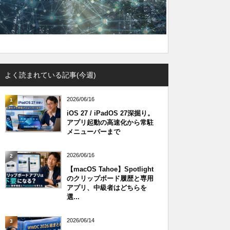
よく読まれている記事(今週)
2026/06/16
1
iOS 27 / iPadOS 27深掘り。
アプリ起動の高速化から常駐
メニューバーまで
2026/06/16
2
【macOS Tahoe】Spotlight
のクリップボード履歴と専用
アプリ、中級者はどちらを
選...
2026/06/14
3