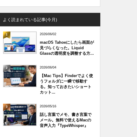
よく読まれている記事(今月)
2026/06/02
1
macOS Tahoeにしたら画面が
見づらくなった。Liquid
Glassの透明度を調整する方...
2026/06/04
2
【Mac Tips】Finderでよく使
うフォルダに一瞬で移動す
る。知っておきたいショート
カット...
2026/05/16
3
話し言葉でメモ、書き言葉で
メール。無料で使えるMacの
音声入力『TypeWhisper』