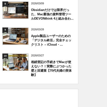
2026/03/09
8
Obsidianだけでは限界だっ
た、Mac最強の資料管理ツー
ルDEVONthink 4と組み合わ...
2026/03/28
9
Apple製品ユーザーのための
「デジタル終活」完全チェッ
クリスト – iCloud・...
2026/03/27
10
相続登記の手続きでMacが使
えない？！実際にぶつかった
壁と回避策【70代夫婦の実体
験】