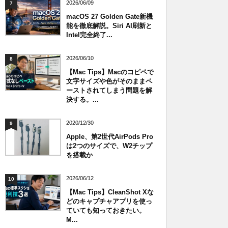
2026/06/09
7
macOS 27 Golden Gate新機
能を徹底解説。Siri AI刷新と
Intel完全終了...
2026/06/10
8
【Mac Tips】Macのコピペで
文字サイズや色がそのままペ
ーストされてしまう問題を解
決する。...
2020/12/30
9
Apple、第2世代AirPods Pro
は2つのサイズで、W2チップ
を搭載か
2026/06/12
10
【Mac Tips】CleanShot Xな
どのキャプチャアプリを使っ
ていても知っておきたい。
M...