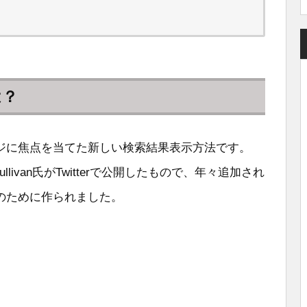
は？
ジに焦点を当てた新しい検索結果表示方法です。
nny Sullivan氏がTwitterで公開したもので、年々追加され
のために作られました。