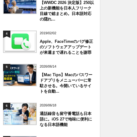
【WWDC 2026 決定版】250以
上の新機能を日本人フリーク
目線で総まとめ。日本語対応
の隠れ...
2019/02/02
4
Apple、FaceTimeのバグ修正
のソフトウェアアップデート
が来週まで遅れることを謝罪
2026/06/14
5
【Mac Tips】Macのパスワー
ドアプリをメニューバーに常
駐させる。今開いているサイ
トを自動...
2026/06/18
6
通話録音も留守番電話も日本
語に。iOS 27で地味に便利に
なる日本語機能