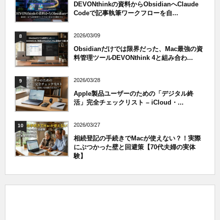
DEVONthinkの資料からObsidianへClaude
Codeで記事執筆ワークフローを自...
2026/03/09
8
Obsidianだけでは限界だった、Mac最強の資
料管理ツールDEVONthink 4と組み合わ...
2026/03/28
9
Apple製品ユーザーのための「デジタル終
活」完全チェックリスト – iCloud・...
2026/03/27
10
相続登記の手続きでMacが使えない？！実際
にぶつかった壁と回避策【70代夫婦の実体
験】