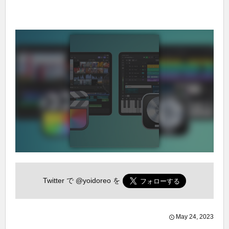
Twitter で
@yoidoreo
を
May
24
,
2023