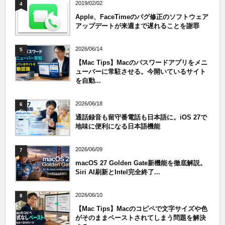
2019/02/02
4
Apple、FaceTimeのバグ修正のソフトウェア
アップデートが来週まで遅れることを謝罪
2026/06/14
5
【Mac Tips】Macのパスワードアプリをメニ
ューバーに常駐させる。今開いているサイト
を自動...
2026/06/18
6
通話録音も留守番電話も日本語に。iOS 27で
地味に便利になる日本語機能
2026/06/09
7
macOS 27 Golden Gate新機能を徹底解説。
Siri AI刷新とIntel完全終了...
2026/06/10
8
【Mac Tips】Macのコピペで文字サイズや色
がそのままペーストされてしまう問題を解決