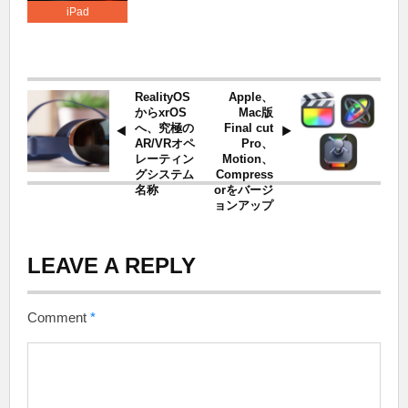
iPad
RealityOS
Apple、
からxrOS
Mac版
へ、究極の
Final cut
AR/VRオペ
Pro、
レーティン
Motion、
グシステム
Compress
名称
orをバージ
ョンアップ
LEAVE A REPLY
Comment
*