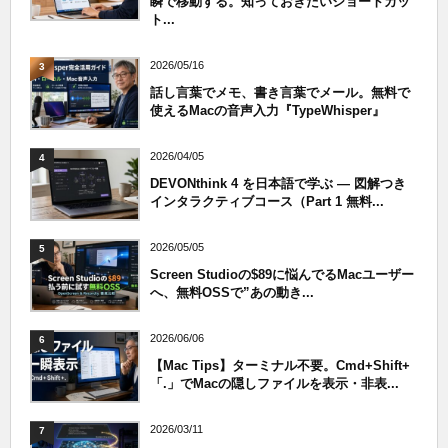
瞬で移動する。知っておきたいショートカッ
ト...
2026/05/16
3
話し言葉でメモ、書き言葉でメール。無料で
使えるMacの音声入力『TypeWhisper』
2026/04/05
4
DEVONthink 4 を日本語で学ぶ — 図解つき
インタラクティブコース（Part 1 無料...
2026/05/05
5
Screen Studioの$89に悩んでるMacユーザー
へ、無料OSSで”あの動き...
2026/06/06
6
【Mac Tips】ターミナル不要。Cmd+Shift+
「.」でMacの隠しファイルを表示・非表...
2026/03/11
7