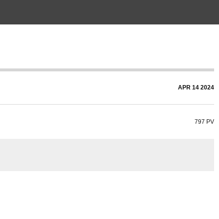
APR
14
2024
797 PV