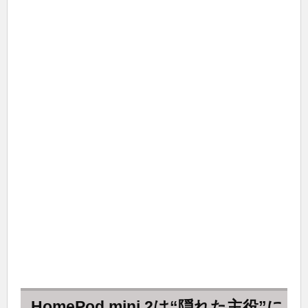
HomePod mini 2は“隠れた主役”に