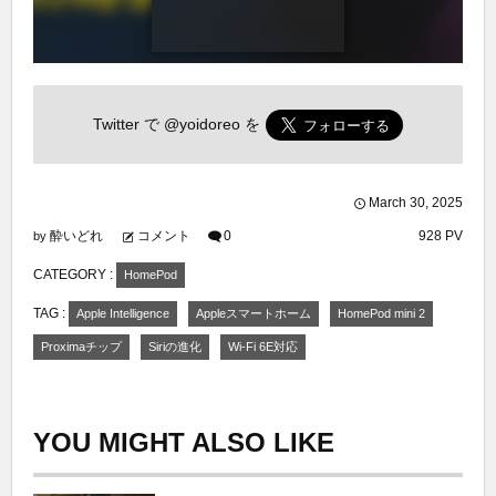
Twitter で
@yoidoreo
を
March
30
,
2025
酔いどれ
コメント
0
928 PV
by
CATEGORY :
HomePod
TAG :
Apple Intelligence
Appleスマートホーム
HomePod mini 2
Proximaチップ
Siriの進化
Wi-Fi 6E対応
YOU MIGHT ALSO LIKE