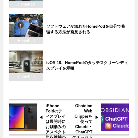
HomePod
ソフトウェアが壊れたHomePodを自分で修
理する方法が発見される
HomePod
tvOS 18、HomePodのタッチスクリーンディ
スプレイを示唆
HomePod
iPhone
Obsidian
Foldのデ
Web
ィスプレイ
Clipperを
は展開時に
使って
お馴染みの
Claude・
アスペクト
ChatGPT
比を維持か
のチャット