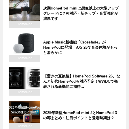
次期HomePod miniは想像以上の大型アップ
グレードに？AI対応・新チップ・音質強化が
濃厚です
HomePod
Apple Music新機能「Crossfade」が
HomePodに登場｜iOS 26で音楽体験がもっ
と滑らかに
HomePod
【驚きの互換性】HomePod Software 26、な
んと初代HomePodも対応予定！WWDCで発
表される新機能に期待...
HomePod
2025年新型HomePod mini 2とHomePod 3
の噂まとめ：注目ポイントと登場時期は？
HomePod