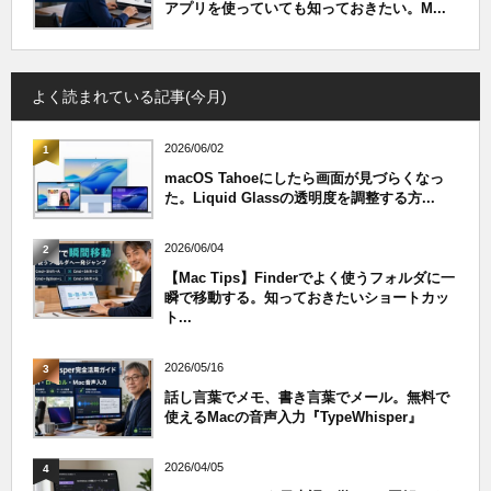
アプリを使っていても知っておきたい。M...
よく読まれている記事(今月)
2026/06/02
1
macOS Tahoeにしたら画面が見づらくなっ
た。Liquid Glassの透明度を調整する方...
2026/06/04
2
【Mac Tips】Finderでよく使うフォルダに一
瞬で移動する。知っておきたいショートカッ
ト...
2026/05/16
3
話し言葉でメモ、書き言葉でメール。無料で
使えるMacの音声入力『TypeWhisper』
2026/04/05
4