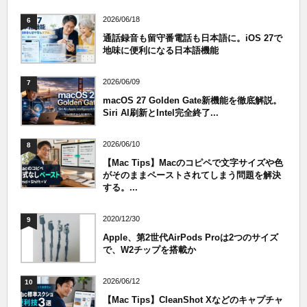
2026/06/18
6
通話録音も留守番電話も日本語に。iOS 27で
地味に便利になる日本語機能
2026/06/09
7
macOS 27 Golden Gate新機能を徹底解説。
Siri AI刷新とIntel完全終了...
2026/06/10
8
【Mac Tips】Macのコピペで文字サイズや色
がそのままペーストされてしまう問題を解決
する。...
2020/12/30
9
Apple、第2世代AirPods Proは2つのサイズ
で、W2チップを搭載か
2026/06/12
10
【Mac Tips】CleanShot Xなどのキャプチャ