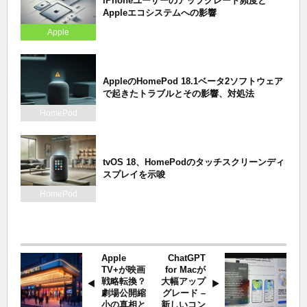
iPhoneユーザーのアップグレード頻度と
Appleエコシステムへの影響
Apple
AppleのHomePod 18.1ベータ2ソフトウェア
で起きたトラブルとその影響、対処法
HomePod
tvOS 18、HomePodのタッチスクリーンディ
スプレイを示唆
HomePod
Apple
ChatGPT
TV+が映画
for Macが
戦略転換？
大幅アップ
劇場公開縮
グレード –
小の真相と
新しいコン