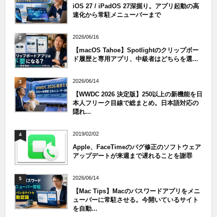
iOS 27 / iPadOS 27深掘り。アプリ起動の高
速化から常駐メニューバーまで
2026/06/16
2
【macOS Tahoe】Spotlightのクリップボー
ド履歴と専用アプリ、中級者はどちらを選...
2026/06/14
3
【WWDC 2026 決定版】250以上の新機能を日
本人フリーク目線で総まとめ。日本語対応の
隠れ...
2019/02/02
4
Apple、FaceTimeのバグ修正のソフトウェア
アップデートが来週まで遅れることを謝罪
2026/06/14
5
【Mac Tips】Macのパスワードアプリをメニ
ューバーに常駐させる。今開いているサイト
を自動...