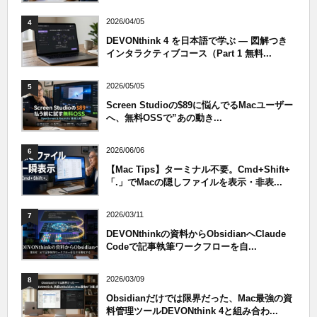
2026/04/05
4
DEVONthink 4 を日本語で学ぶ — 図解つき
インタラクティブコース（Part 1 無料...
2026/05/05
5
Screen Studioの$89に悩んでるMacユーザー
へ、無料OSSで”あの動き...
2026/06/06
6
【Mac Tips】ターミナル不要。Cmd+Shift+
「.」でMacの隠しファイルを表示・非表...
2026/03/11
7
DEVONthinkの資料からObsidianへClaude
Codeで記事執筆ワークフローを自...
2026/03/09
8
Obsidianだけでは限界だった、Mac最強の資
料管理ツールDEVONthink 4と組み合わ...