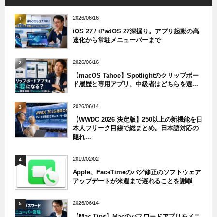
2026/06/16
1
iOS 27 / iPadOS 27深掘り。アプリ起動の高
速化から常駐メニューバーまで
2026/06/16
2
【macOS Tahoe】Spotlightのクリップボー
ド履歴と専用アプリ、中級者はどちらを選...
2026/06/14
3
【WWDC 2026 決定版】250以上の新機能を日
本人フリーク目線で総まとめ。日本語対応の
隠れ...
2019/02/02
4
Apple、FaceTimeのバグ修正のソフトウェア
アップデートが来週まで遅れることを謝罪
2026/06/14
5
【Mac Tips】Macのパスワードアプリをメニ