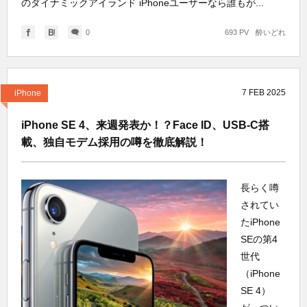
のダイナミックアイランド iPhoneユーザーなら誰もが...
0
693 PV
酔いどれ
7
FEB
2025
iPhone
iPhone SE 4、来週発表か！？Face ID、USB-C搭
載、独自モデム採用の噂を徹底解説！
長らく噂
されてい
たiPhone
SEの第4
世代
（iPhone
SE 4）