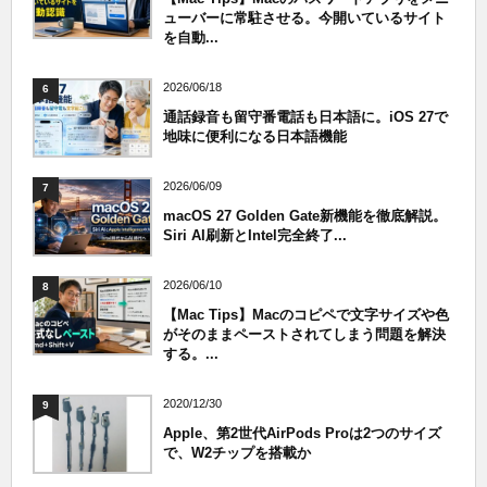
ューバーに常駐させる。今開いているサイト
を自動...
2026/06/18
6
通話録音も留守番電話も日本語に。iOS 27で
地味に便利になる日本語機能
2026/06/09
7
macOS 27 Golden Gate新機能を徹底解説。
Siri AI刷新とIntel完全終了...
2026/06/10
8
【Mac Tips】Macのコピペで文字サイズや色
がそのままペーストされてしまう問題を解決
する。...
2020/12/30
9
Apple、第2世代AirPods Proは2つのサイズ
で、W2チップを搭載か