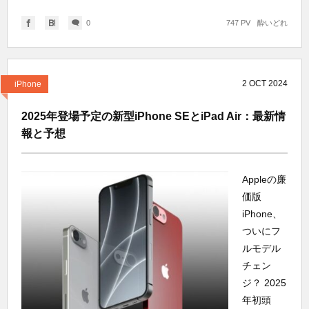
0
747 PV
酔いどれ
2
OCT
2024
iPhone
2025年登場予定の新型iPhone SEとiPad Air：最新情
報と予想
Appleの廉
価版
iPhone、
ついにフ
ルモデル
チェン
ジ？ 2025
年初頭