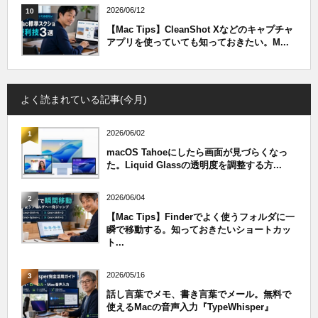
2026/06/12
10
【Mac Tips】CleanShot Xなどのキャプチャ
アプリを使っていても知っておきたい。M...
よく読まれている記事(今月)
2026/06/02
1
macOS Tahoeにしたら画面が見づらくなっ
た。Liquid Glassの透明度を調整する方...
2026/06/04
2
【Mac Tips】Finderでよく使うフォルダに一
瞬で移動する。知っておきたいショートカッ
ト...
2026/05/16
3
話し言葉でメモ、書き言葉でメール。無料で
使えるMacの音声入力『TypeWhisper』