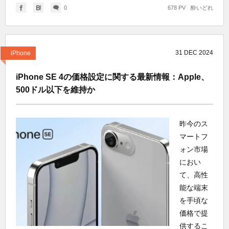
0
678 PV
酔いどれ
31
DEC
2024
iPhone
iPhone SE 4の価格設定に関する最新情報：Apple、
500ドル以下を維持か
昨今のス
マートフ
ォン市場
におい
て、高性
能な端末
を手頃な
価格で提
供するこ