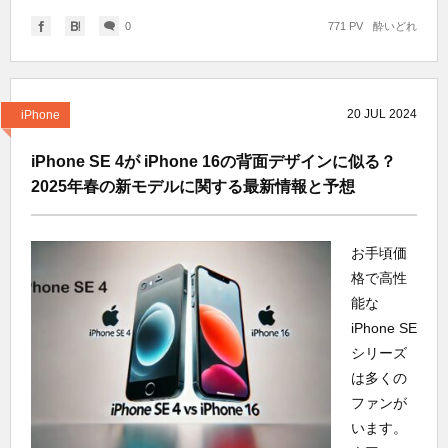
0
771 PV
酔いどれ
20
JUL
2024
iPhone
iPhone SE 4が iPhone 16の背面デザインに似る？
2025年春の新モデルに関する最新情報と予想
お手頃価
格で高性
能な
iPhone SE
シリーズ
は多くの
ファンが
います。