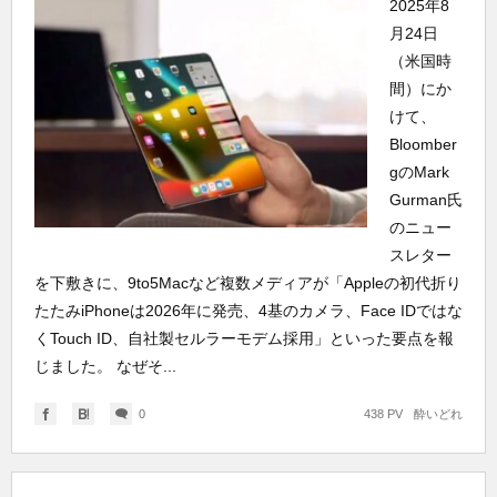
2025年8
月24日
（米国時
間）にか
けて、
Bloomber
gのMark
Gurman氏
のニュー
スレター
を下敷きに、9to5Macなど複数メディアが「Appleの初代折り
たたみiPhoneは2026年に発売、4基のカメラ、Face IDではな
くTouch ID、自社製セルラーモデム採用」といった要点を報
じました。 なぜそ...
0
438 PV
酔いどれ