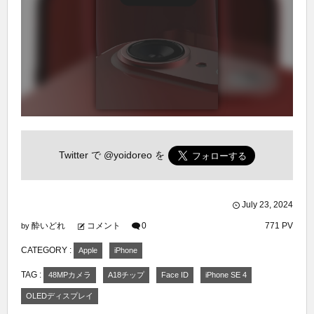
Twitter で
@yoidoreo
を
July
23
,
2024
酔いどれ
コメント
0
771 PV
by
CATEGORY :
Apple
iPhone
TAG :
48MPカメラ
A18チップ
Face ID
iPhone SE 4
OLEDディスプレイ