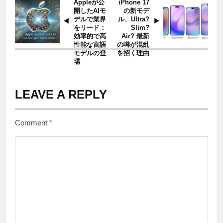
Appleが公
iPhone 17
開したAIモ
の新モデ
デルで業界
ル、Ultra?
をリード：
Slim?
効率的で高
Air? 最新
性能な言語
の噂が混乱
モデルの登
を招く理由
場
LEAVE A REPLY
Comment
*