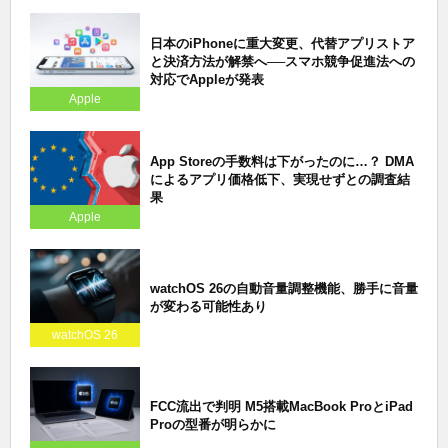
日本のiPhoneに重大変更、代替アプリストア
と決済方法が解禁へ──スマホ競争促進法への
対応でAppleが発表
Apple
App Storeの手数料は下がったのに…？ DMA
によるアプリ価格低下、実現せずとの調査結
果
Apple
watchOS 26の自動音量調整機能、勝手に音量
が変わる可能性あり
watchOS 26
FCC流出で判明 M5搭載MacBook ProとiPad
Proの型番が明らかに