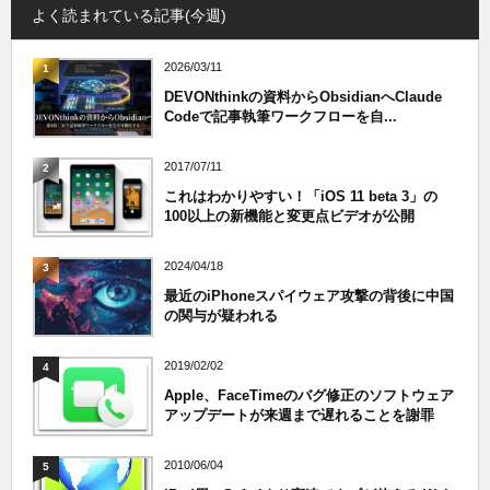
よく読まれている記事(今週)
2026/03/11
1
DEVONthinkの資料からObsidianへClaude
Codeで記事執筆ワークフローを自...
2017/07/11
2
これはわかりやすい！「iOS 11 beta 3」の
100以上の新機能と変更点ビデオが公開
2024/04/18
3
最近のiPhoneスパイウェア攻撃の背後に中国
の関与が疑われる
2019/02/02
4
Apple、FaceTimeのバグ修正のソフトウェア
アップデートが来週まで遅れることを謝罪
2010/06/04
5