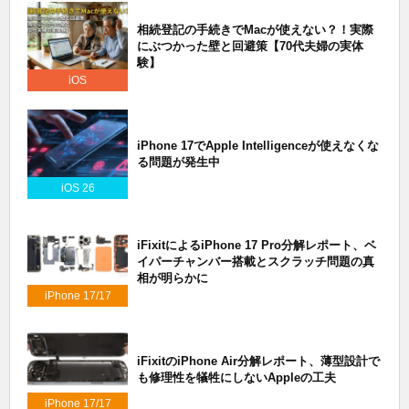
相続登記の手続きでMacが使えない？！実際
にぶつかった壁と回避策【70代夫婦の実体
験】
iOS
iPhone 17でApple Intelligenceが使えなくな
る問題が発生中
iOS 26
iFixitによるiPhone 17 Pro分解レポート、ベ
イパーチャンバー搭載とスクラッチ問題の真
相が明らかに
iPhone 17/17
Air/17 Pro
iFixitのiPhone Air分解レポート、薄型設計で
も修理性を犠牲にしないAppleの工夫
iPhone 17/17