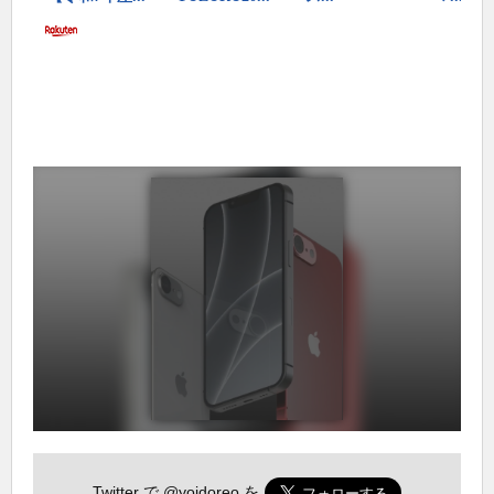
Twitter で
@yoidoreo
を