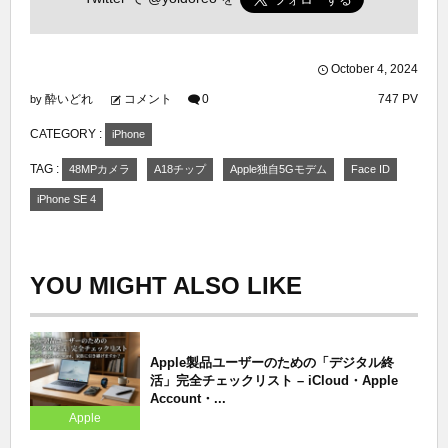
October
4
,
2024
酔いどれ
コメント
0
747 PV
by
CATEGORY :
iPhone
TAG :
48MPカメラ
A18チップ
Apple独自5Gモデム
Face ID
iPhone SE 4
YOU MIGHT ALSO LIKE
Apple製品ユーザーのための「デジタル終
活」完全チェックリスト – iCloud・Apple
Account・...
Apple