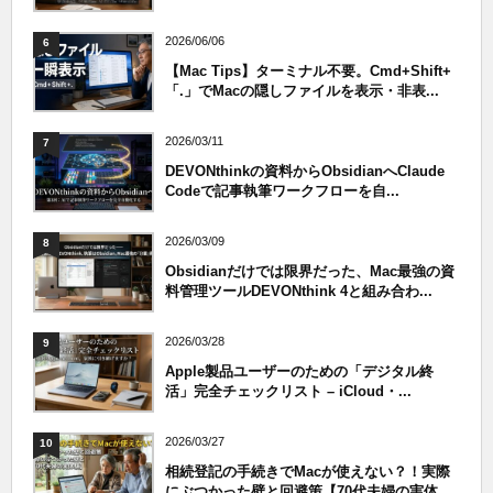
2026/06/06
6
【Mac Tips】ターミナル不要。Cmd+Shift+
「.」でMacの隠しファイルを表示・非表...
2026/03/11
7
DEVONthinkの資料からObsidianへClaude
Codeで記事執筆ワークフローを自...
2026/03/09
8
Obsidianだけでは限界だった、Mac最強の資
料管理ツールDEVONthink 4と組み合わ...
2026/03/28
9
Apple製品ユーザーのための「デジタル終
活」完全チェックリスト – iCloud・...
2026/03/27
10
相続登記の手続きでMacが使えない？！実際
にぶつかった壁と回避策【70代夫婦の実体