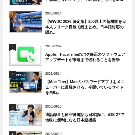
2026/06/14
3
【WWDC 2026 決定版】250以上の新機能を日
本人フリーク目線で総まとめ。日本語対応の
隠れ...
2019/02/02
4
Apple、FaceTimeのバグ修正のソフトウェア
アップデートが来週まで遅れることを謝罪
2026/06/14
5
【Mac Tips】Macのパスワードアプリをメニ
ューバーに常駐させる。今開いているサイト
を自動...
2026/06/18
6
通話録音も留守番電話も日本語に。iOS 27で
地味に便利になる日本語機能
2026/06/10
7