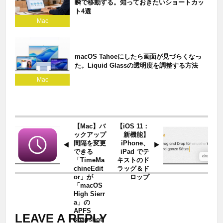
瞬で移動する。知っておきたいショートカッ
ト4選
Mac
macOS Tahoeにしたら画面が見づらくなっ
た。Liquid Glassの透明度を調整する方法
Mac
【Mac】バ
【iOS 11：
ックアップ
新機能】
間隔を変更
iPhone、
できる
iPad でテ
「TimeMa
キストのド
chineEdit
ラッグ＆ド
or」が
ロップ
「macOS
High Sierr
a」の
APFS
LEAVE A REPLY
snapshot