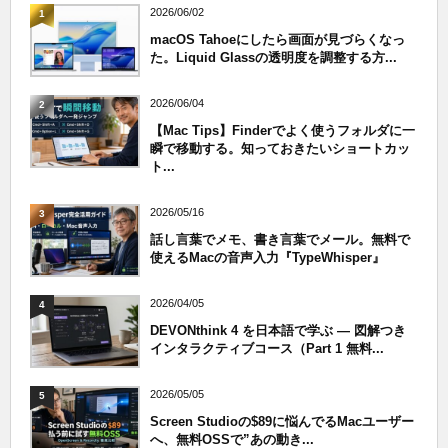
2026/06/02
1
macOS Tahoeにしたら画面が見づらくなっ
た。Liquid Glassの透明度を調整する方...
2026/06/04
2
【Mac Tips】Finderでよく使うフォルダに一
瞬で移動する。知っておきたいショートカッ
ト...
2026/05/16
3
話し言葉でメモ、書き言葉でメール。無料で
使えるMacの音声入力『TypeWhisper』
2026/04/05
4
DEVONthink 4 を日本語で学ぶ — 図解つき
インタラクティブコース（Part 1 無料...
2026/05/05
5
Screen Studioの$89に悩んでるMacユーザー
へ、無料OSSで”あの動き...