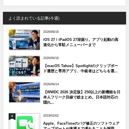
よく読まれている記事(今週)
2026/06/16
1
iOS 27 / iPadOS 27深掘り。アプリ起動の高
速化から常駐メニューバーまで
2026/06/16
2
【macOS Tahoe】Spotlightのクリップボー
ド履歴と専用アプリ、中級者はどちらを選...
2026/06/14
3
【WWDC 2026 決定版】250以上の新機能を日
本人フリーク目線で総まとめ。日本語対応の
隠れ...
2019/02/02
4
Apple、FaceTimeのバグ修正のソフトウェア
アップデートが来週まで遅れることを謝罪