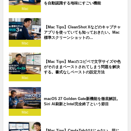
を自動認識する地味にすごい機能
Mac
【Mac Tips】CleanShot Xなどのキャプチャ
アプリを使っていても知っておきたい。Mac
標準スクリーンショットの...
Mac
【Mac Tips】Macのコピペで文字サイズや色
がそのままペーストされてしまう問題を解決
する。書式なしペーストの設定方法
Mac
macOS 27 Golden Gate新機能を徹底解説。
Siri AI刷新とIntel完全終了という節目
Mac
【Mac Tips】Cmd+Tabだけじゃない。同じ