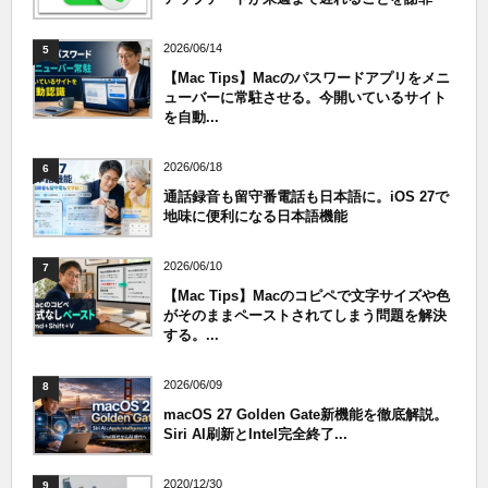
2026/06/14
5
【Mac Tips】Macのパスワードアプリをメニ
ューバーに常駐させる。今開いているサイト
を自動...
2026/06/18
6
通話録音も留守番電話も日本語に。iOS 27で
地味に便利になる日本語機能
2026/06/10
7
【Mac Tips】Macのコピペで文字サイズや色
がそのままペーストされてしまう問題を解決
する。...
2026/06/09
8
macOS 27 Golden Gate新機能を徹底解説。
Siri AI刷新とIntel完全終了...
2020/12/30
9