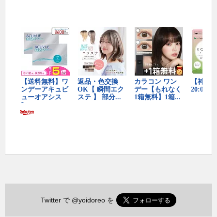
Twitter で
@yoidoreo
を