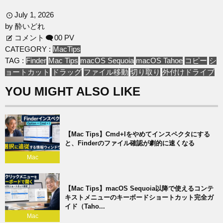
July
1
,
2026
by
酔いどれ
コメント
0
0 PV
CATEGORY :
Mac
Tips
TAG :
Finder
Mac Tips
macOS Sequoia
macOS Tahoe
コピー
シ
ョートカット
ドラッグ
ファイル移動
切り取り
外付けドライブ
YOU MIGHT ALSO LIKE
【Mac Tips】Cmd+Iをやめてインスペクタにする
と、Finderのファイル確認が劇的に速くなる
Mac
【Mac Tips】macOS Sequoia以降で使えるコンテ
キストメニューのキーボードショートカット完全ガ
イド（Taho...
Mac