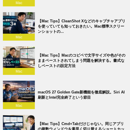
Mac
【Mac Tips】CleanShot Xなどのキャプチャアプリ
を使っていても知っておきたい。Mac標準スクリー
ンショットの...
Mac
【Mac Tips】Macのコピペで文字サイズや色がその
ままペーストされてしまう問題を解決する。書式な
しペーストの設定方法
Mac
macOS 27 Golden Gate新機能を徹底解説。Siri AI
刷新とIntel完全終了という節目
Mac
【Mac Tips】Cmd+Tabだけじゃない。同じアプリ
の複数ウィンドウを素早く切り替えるショートカッ