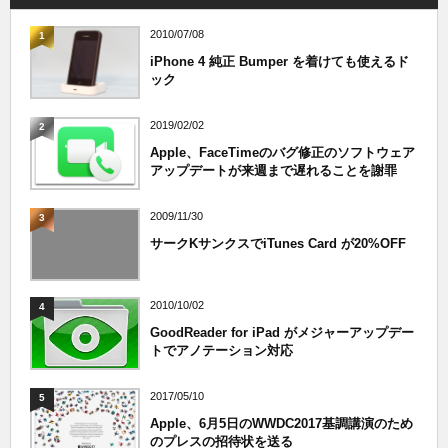
2010/07/08
1
iPhone 4 純正 Bumper を着けても使えるド
ック
2019/02/02
2
Apple、FaceTimeのバグ修正のソフトウェア
アップデートが来週まで遅れることを謝罪
2009/11/30
3
サークKサンクスでiTunes Card が20%OFF
2010/10/02
4
GoodReader for iPad がメジャーアップデー
トでアノテーション対応
2017/05/10
5
Apple、6月5日のWWDC2017基調講演のため
のプレスの招待状を送る