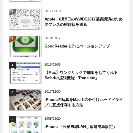
2017/05/10
2
Apple、6月5日のWWDC2017基調講演のため
のプレスの招待状を送る
2010/03/17
3
GoodReader 2.7 にバージョンアップ
2016/05/05
4
【Mac】ワンクリックで翻訳をしてくれる
Safariの拡張機能「Translate」
2017/12/30
5
iPhoneの写真をMac上の外付けハードドライ
ブに直接保存する方法
2009/03/20
6
iPhone 「公衆無線LANし放題簡単設定」