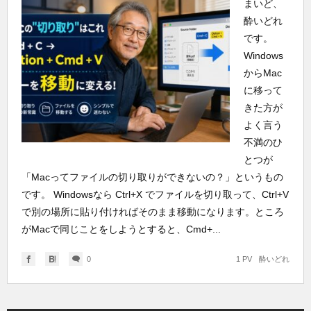
まいど、
酔いどれ
です。
Windows
からMac
に移って
きた方が
よく言う
不満のひ
とつが
「Macってファイルの切り取りができないの？」というもの
です。 Windowsなら Ctrl+X でファイルを切り取って、Ctrl+V
で別の場所に貼り付ければそのまま移動になります。ところ
がMacで同じことをしようとすると、Cmd+...
0
1 PV
酔いどれ