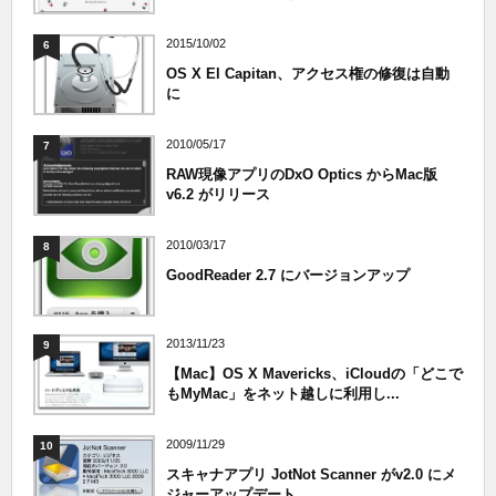
2015/10/02
6
OS X El Capitan、アクセス権の修復は自動
に
2010/05/17
7
RAW現像アプリのDxO Optics からMac版
v6.2 がリリース
2010/03/17
8
GoodReader 2.7 にバージョンアップ
2013/11/23
9
【Mac】OS X Mavericks、iCloudの「どこで
もMyMac」をネット越しに利用し...
2009/11/29
10
スキャナアプリ JotNot Scanner がv2.0 にメ
ジャーアップデート