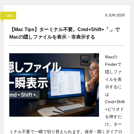
6
JUN
2026
Mac
【Mac Tips】ターミナル不要。Cmd+Shift+「.」で
Macの隠しファイルを表示・非表示する
Macの
Finderで
隠しファ
イルを表
示するに
は
Cmd+Shift
+ピリオド
を押すだ
け。ター
ミナル不要で一瞬で切り替えられます。保存・開くダイアロ