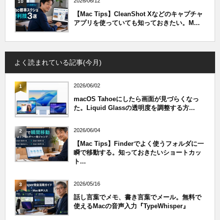
2026/06/12
10
【Mac Tips】CleanShot Xなどのキャプチャ
アプリを使っていても知っておきたい。M...
よく読まれている記事(今月)
2026/06/02
1
macOS Tahoeにしたら画面が見づらくなっ
た。Liquid Glassの透明度を調整する方...
2026/06/04
2
【Mac Tips】Finderでよく使うフォルダに一
瞬で移動する。知っておきたいショートカッ
ト...
2026/05/16
3
話し言葉でメモ、書き言葉でメール。無料で
使えるMacの音声入力『TypeWhisper』