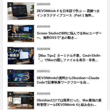
2026/04/05
4
DEVONthink 4 を日本語で学ぶ — 図解つき
インタラクティブコース（Part 1 無料...
2026/05/05
5
Screen Studioの$89に悩んでるMacユーザー
へ、無料OSSで”あの動き...
2026/06/06
6
【Mac Tips】ターミナル不要。Cmd+Shift+
「.」でMacの隠しファイルを表示・非表...
2026/03/11
7
DEVONthinkの資料からObsidianへClaude
Codeで記事執筆ワークフローを自...
2026/03/09
8
Obsidianだけでは限界だった、Mac最強の資
料管理ツールDEVONthink 4と組み合わ...