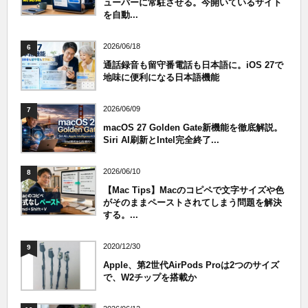
ューバーに常駐させる。今開いているサイト
を自動...
2026/06/18
6
通話録音も留守番電話も日本語に。iOS 27で
地味に便利になる日本語機能
2026/06/09
7
macOS 27 Golden Gate新機能を徹底解説。
Siri AI刷新とIntel完全終了...
2026/06/10
8
【Mac Tips】Macのコピペで文字サイズや色
がそのままペーストされてしまう問題を解決
する。...
2020/12/30
9
Apple、第2世代AirPods Proは2つのサイズ
で、W2チップを搭載か