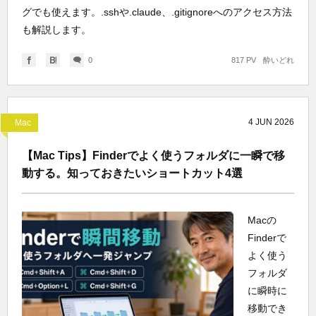
グでも使えます。.sshや.claude、.gitignoreへのアクセス方法
も解説します。
0
817 PV
酔いどれ
4
JUN
2026
Mac
【Mac Tips】Finderでよく使うフォルダに一瞬で移
動する。知っておきたいショートカット4選
Macの
Finderで
よく使う
フォルダ
に瞬時に
移動でき