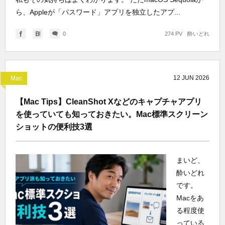
ら、Appleが「パスワード」アプリを独立したアプ...
0
274 PV
酔いどれ
12
JUN
2026
Mac
【Mac Tips】CleanShot Xなどのキャプチャアプリ
を使っていても知っておきたい。Mac標準スクリーン
ショットの便利技3選
まいど、
酔いどれ
です。
Macをあ
る程度使
っている