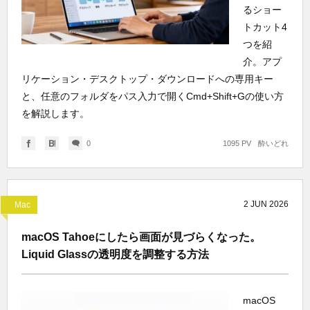
るショー
トカット4
つを紹
介。アプ
リケーション・デスクトップ・ダウンロードへの専用キー
と、任意のフォルダをパス入力で開くCmd+Shift+Gの使い方
を解説します。
0
1095 PV
酔いどれ
2
JUN
2026
Mac
macOS Tahoeにしたら画面が見づらくなった。
Liquid Glassの透明度を調整する方法
macOS