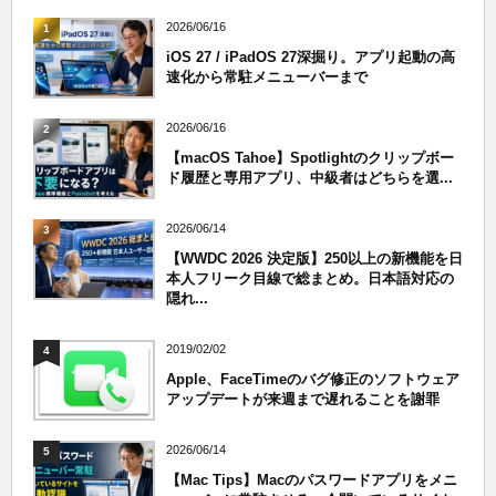
2026/06/16
1
iOS 27 / iPadOS 27深掘り。アプリ起動の高
速化から常駐メニューバーまで
2026/06/16
2
【macOS Tahoe】Spotlightのクリップボー
ド履歴と専用アプリ、中級者はどちらを選...
2026/06/14
3
【WWDC 2026 決定版】250以上の新機能を日
本人フリーク目線で総まとめ。日本語対応の
隠れ...
2019/02/02
4
Apple、FaceTimeのバグ修正のソフトウェア
アップデートが来週まで遅れることを謝罪
2026/06/14
5
【Mac Tips】Macのパスワードアプリをメニ