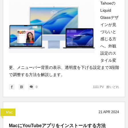
Tahoeの
Liquid
Glassデザ
インが見
づらいと
感じる方
へ。外観
設定のス
タイル変
更、メニューバー背景の表示、透明度を下げる設定まで3段階
で調整する方法を解説します。
0
1111 PV
酔いどれ
21
APR
2024
Mac
MacにYouTubeアプリをインストールする方法