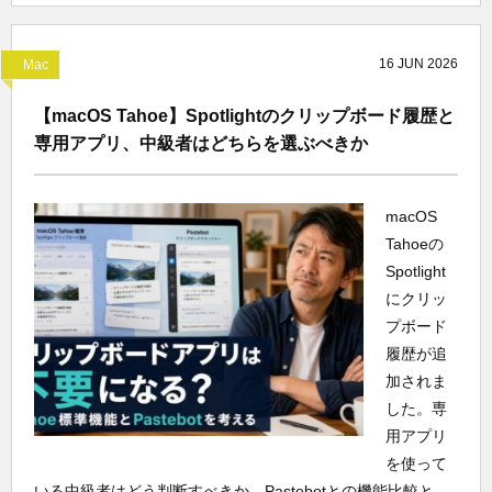
16
JUN
2026
Mac
【macOS Tahoe】Spotlightのクリップボード履歴と
専用アプリ、中級者はどちらを選ぶべきか
macOS
Tahoeの
Spotlight
にクリッ
プボード
履歴が追
加されま
した。専
用アプリ
を使って
いる中級者はどう判断すべきか。Pastebotとの機能比較と、