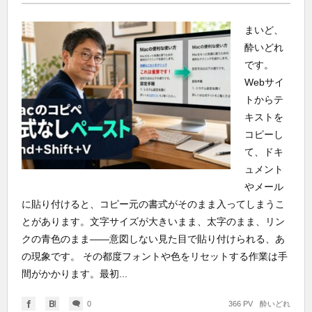
まいど、
酔いどれ
です。
Webサイ
トからテ
キストを
コピーし
て、ドキ
ュメント
やメール
に貼り付けると、コピー元の書式がそのまま入ってしまうこ
とがあります。文字サイズが大きいまま、太字のまま、リン
クの青色のまま——意図しない見た目で貼り付けられる、あ
の現象です。 その都度フォントや色をリセットする作業は手
間がかかります。最初...
0
366 PV
酔いどれ