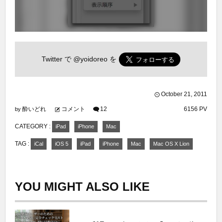
Twitter で
@yoidoreo
を
October
21
,
2011
酔いどれ
コメント
12
6156 PV
by
CATEGORY :
iPad
iPhone
Mac
TAG :
iCal
iOS 5
iPad
iPhone
Mac
Mac OS X Lion
YOU MIGHT ALSO LIKE