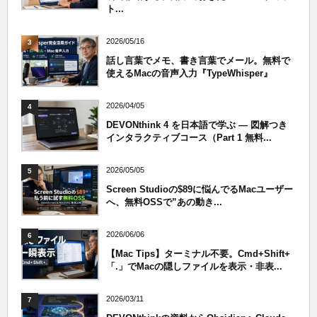
ト...
2026/05/16
3
話し言葉でメモ、書き言葉でメール。無料で
使えるMacの音声入力『TypeWhisper』
2026/04/05
4
DEVONthink 4 を日本語で学ぶ — 図解つき
インタラクティブコース（Part 1 無料...
2026/05/05
5
Screen Studioの$89に悩んでるMacユーザー
へ、無料OSSで”あの動き...
2026/06/06
6
【Mac Tips】ターミナル不要。Cmd+Shift+
「.」でMacの隠しファイルを表示・非表...
2026/03/11
7