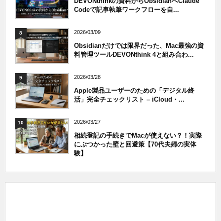
DEVONthinkの資料からObsidianへClaude
Codeで記事執筆ワークフローを自...
2026/03/09
8
Obsidianだけでは限界だった、Mac最強の資
料管理ツールDEVONthink 4と組み合わ...
2026/03/28
9
Apple製品ユーザーのための「デジタル終
活」完全チェックリスト – iCloud・...
2026/03/27
10
相続登記の手続きでMacが使えない？！実際
にぶつかった壁と回避策【70代夫婦の実体
験】