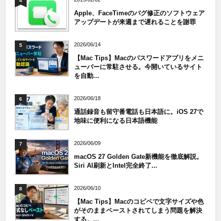
4
Apple、FaceTimeのバグ修正のソフトウェア
アップデートが来週まで遅れることを謝罪
2026/06/14
5
【Mac Tips】Macのパスワードアプリをメニ
ューバーに常駐させる。今開いているサイト
を自動...
2026/06/18
6
通話録音も留守番電話も日本語に。iOS 27で
地味に便利になる日本語機能
2026/06/09
7
macOS 27 Golden Gate新機能を徹底解説。
Siri AI刷新とIntel完全終了...
2026/06/10
8
【Mac Tips】Macのコピペで文字サイズや色
がそのままペーストされてしまう問題を解決
する。...