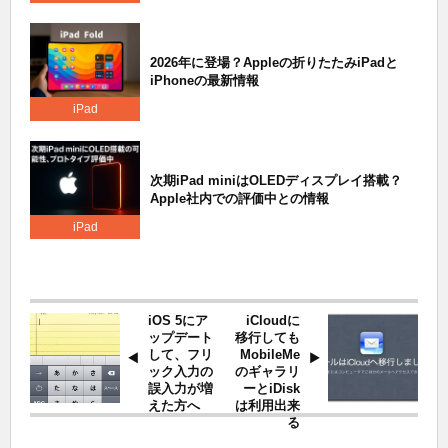
2026年に登場？Appleの折りたたみiPadと
iPhoneの最新情報
iPad
次期iPad miniはOLEDディスプレイ搭載？
Apple社内での評価中との情報
iPad
iOS 5にア
iCloudに
ップデート
移行しても
して、フリ
MobileMe
ック入力の
のギャラリ
誤入力が増
ーとiDisk
えた方へ
は利用出来
る