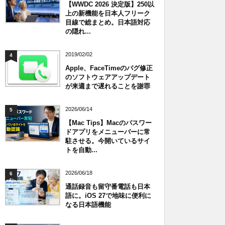
【WWDC 2026 決定版】250以
上の新機能を日本人フリーク
目線で総まとめ。日本語対応
の隠れ...
2019/02/02
4
Apple、FaceTimeのバグ修正
のソフトウェアアップデート
が来週まで遅れることを謝罪
2026/06/14
5
【Mac Tips】Macのパスワー
ドアプリをメニューバーに常
駐させる。今開いているサイ
トを自動...
2026/06/18
6
通話録音も留守番電話も日本
語に。iOS 27で地味に便利に
なる日本語機能