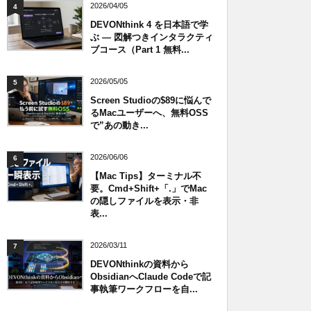
2026/04/05
4
DEVONthink 4 を日本語で学
ぶ — 図解つきインタラクティ
ブコース（Part 1 無料...
2026/05/05
5
Screen Studioの$89に悩んで
るMacユーザーへ、無料OSS
で”あの動き...
2026/06/06
6
【Mac Tips】ターミナル不
要。Cmd+Shift+「.」でMac
の隠しファイルを表示・非
表...
2026/03/11
7
DEVONthinkの資料から
ObsidianへClaude Codeで記
事執筆ワークフローを自...