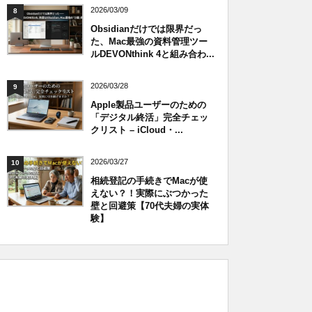
2026/03/09
8
Obsidianだけでは限界だっ
た、Mac最強の資料管理ツー
ルDEVONthink 4と組み合わ...
2026/03/28
9
Apple製品ユーザーのための
「デジタル終活」完全チェッ
クリスト – iCloud・...
2026/03/27
10
相続登記の手続きでMacが使
えない？！実際にぶつかった
壁と回避策【70代夫婦の実体
験】