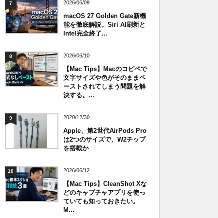
2026/06/09
7
macOS 27 Golden Gate新機
能を徹底解説。Siri AI刷新と
Intel完全終了...
2026/06/10
8
【Mac Tips】Macのコピペで
文字サイズや色がそのままペ
ーストされてしまう問題を解
決する。...
2020/12/30
9
Apple、第2世代AirPods Pro
は2つのサイズで、W2チップ
を搭載か
2026/06/12
10
【Mac Tips】CleanShot Xな
どのキャプチャアプリを使っ
ていても知っておきたい。
M...