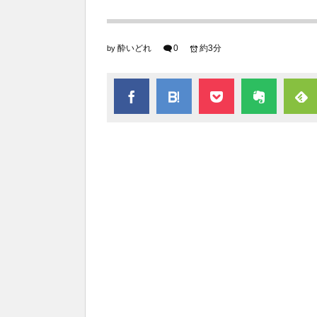
酔いどれ
0
約3分
by