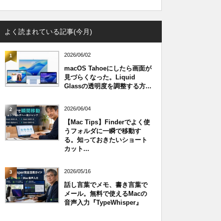
よく読まれている記事(今月)
2026/06/02
1
macOS Tahoeにしたら画面が
見づらくなった。Liquid
Glassの透明度を調整する方...
2026/06/04
2
【Mac Tips】Finderでよく使
うフォルダに一瞬で移動す
る。知っておきたいショート
カット...
2026/05/16
3
話し言葉でメモ、書き言葉で
メール。無料で使えるMacの
音声入力『TypeWhisper』