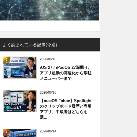
よく読まれている記事(今週)
2026/06/16
1
iOS 27 / iPadOS 27深掘り。
アプリ起動の高速化から常駐
メニューバーまで
2026/06/16
2
【macOS Tahoe】Spotlight
のクリップボード履歴と専用
アプリ、中級者はどちらを
選...
2026/06/14
3