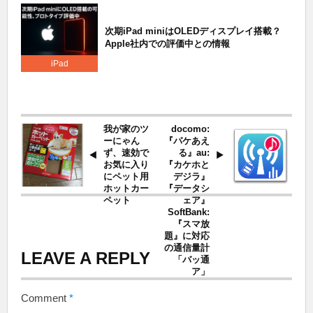
次期iPad miniはOLEDディスプレイ搭載？
Apple社内での評価中との情報
iPad
我が家のツ
docomo:
ーにゃん
『パケあえ
ず、速効で
る』au:
お気に入り
『カケホと
にペット用
デジラ』
ホットカー
『データシ
ペット
ェア』
SoftBank:
『スマ放
題』に対応
の通信量計
LEAVE A REPLY
「バッ通
ア」
Comment
*