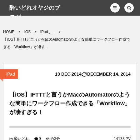
酔いどれオヤジのブ
ログwp
HOME
iOS
iPad , …
【iOS】IFTTTと言うかMacのAutomatorのような簡単にワークフロー作成で
きる「Workflow」が凄す...
iPad
13
DEC
2014
DECEMBER
14
,
2014
【iOS】IFTTTと言うかMacのAutomatorのよう
な簡単にワークフロー作成できる「Workflow」
が凄すぎる！
酔いどれ
0
約3分
14138 PV
by