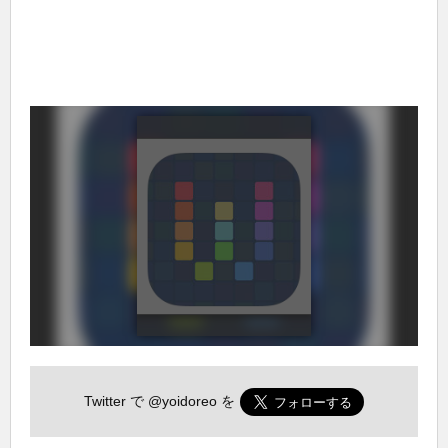
Twitter で
@yoidoreo
を