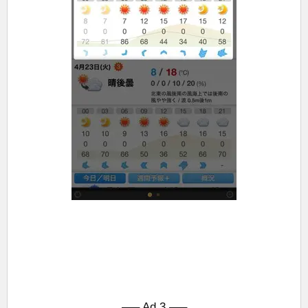
—– Ad 3 —–