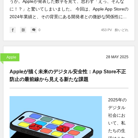
うか。Appleが発表した数字を見て、思わず「えっ、そんな
に！？」と驚いてしまいました。 今回は、Apple App Storeの
2024年業績と、その背景にある開発者との微妙な関係性に...
0
453 PV
酔いどれ
28
MAY
2025
Apple
Appleが描く未来のデジタル安全性：App Store不正
防止の最前線から見える新たな課題
2025年の
デジタル
社会にお
いて、私
たちの生