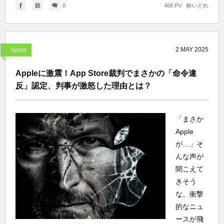
0
468 PV
酔いどれ
2
MAY
2025
Apple
Appleに激震！App Store裁判でまさかの「命令違
反」認定、判事が激怒した理由とは？
「まさか
Apple
が…」そ
んな声が
聞こえて
きそう
な、衝撃
的なニュ
ースが飛