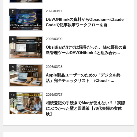
2026/03/11
7
DEVONthinkの資料からObsidianへClaude
Codeで記事執筆ワークフローを自...
2026/03/09
8
Obsidianだけでは限界だった、Mac最強の資
料管理ツールDEVONthink 4と組み合わ...
2026/03/28
9
Apple製品ユーザーのための「デジタル終
活」完全チェックリスト – iCloud・...
2026/03/27
10
相続登記の手続きでMacが使えない？！実際
にぶつかった壁と回避策【70代夫婦の実体
験】