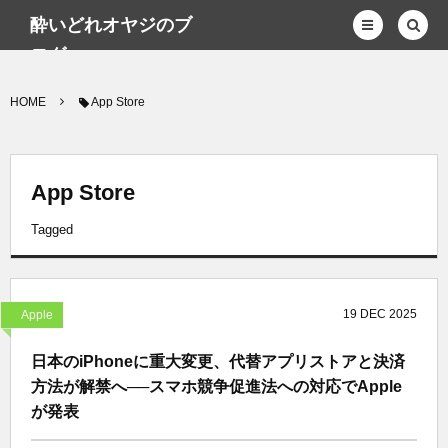
酔いどれオヤジのブ
ログwp
HOME
App Store
App Store
Tagged
19
DEC
2025
Apple
日本のiPhoneに重大変更、代替アプリストアと決済
方法が解禁へ──スマホ競争促進法への対応でApple
が発表