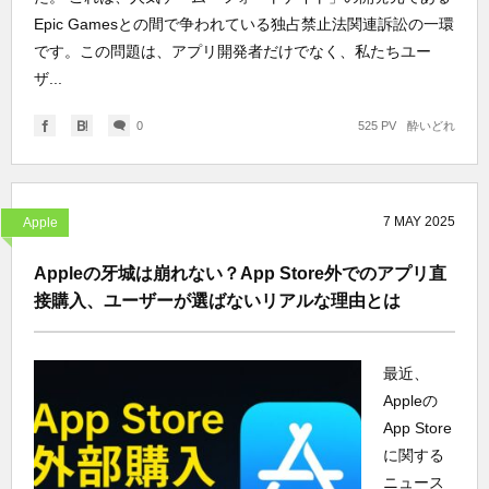
Epic Gamesとの間で争われている独占禁止法関連訴訟の一環
です。この問題は、アプリ開発者だけでなく、私たちユー
ザ...
0
525 PV
酔いどれ
7
MAY
2025
Apple
Appleの牙城は崩れない？App Store外でのアプリ直
接購入、ユーザーが選ばないリアルな理由とは
最近、
Appleの
App Store
に関する
ニュース