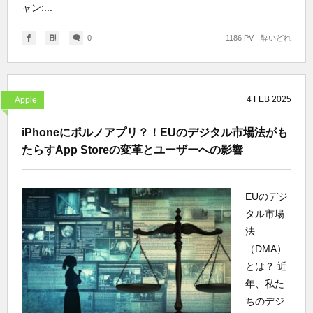
ャン:...
0
1186 PV
酔いどれ
4
FEB
2025
Apple
iPhoneにポルノアプリ？！EUのデジタル市場法がも
たらすApp Storeの変革とユーザーへの影響
EUのデジ
タル市場
法
（DMA）
とは？ 近
年、私た
ちのデジ