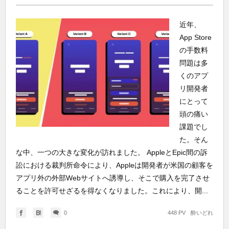
近年、
App Store
の手数料
問題は多
くのアプ
リ開発者
にとって
頭の痛い
課題でし
た。そん
な中、一つの大きな変化が訪れました。 AppleとEpic間の訴
訟における裁判所命令により、Appleは開発者が米国の顧客を
アプリ外の外部Webサイトへ誘導し、そこで購入を完了させ
ることを許可せざるを得なくなりました。これにより、開...
0
448 PV
酔いどれ