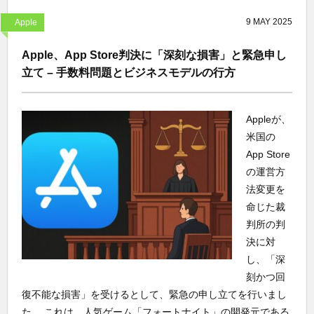
9
MAY
2025
Apple
Apple、App Store判決に「深刻な損害」と緊急申し
立て – 手数料問題とビジネスモデルの行方
Appleが、
米国の
App Store
の運営方
法変更を
命じた裁
判所の判
決に対
し、「深
刻かつ回
復不能な損害」を受けるとして、緊急の申し立てを行いまし
た。 これは、人気ゲーム「フォートナイト」の開発元である