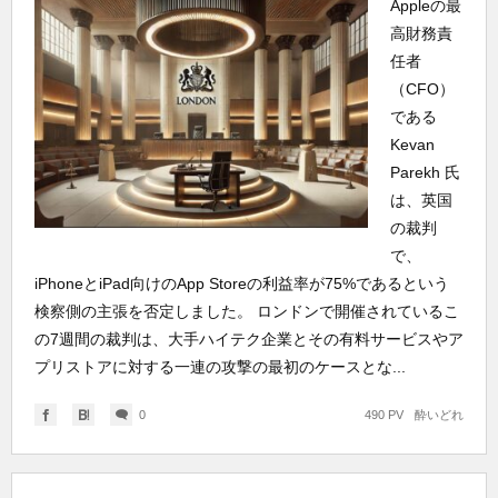
Appleの最
高財務責
任者
（CFO）
である
Kevan
Parekh 氏
は、英国
の裁判
で、
iPhoneとiPad向けのApp Storeの利益率が75%であるという
検察側の主張を否定しました。 ロンドンで開催されているこ
の7週間の裁判は、大手ハイテク企業とその有料サービスやア
プリストアに対する一連の攻撃の最初のケースとな...
0
490 PV
酔いどれ