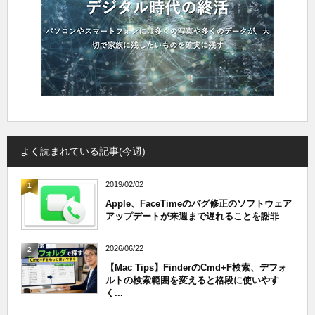
よく読まれている記事(今週)
2019/02/02
1
Apple、FaceTimeのバグ修正のソフトウェア
アップデートが来週まで遅れることを謝罪
2026/06/22
2
【Mac Tips】FinderのCmd+F検索、デフォ
ルトの検索範囲を変えると格段に使いやす
く...