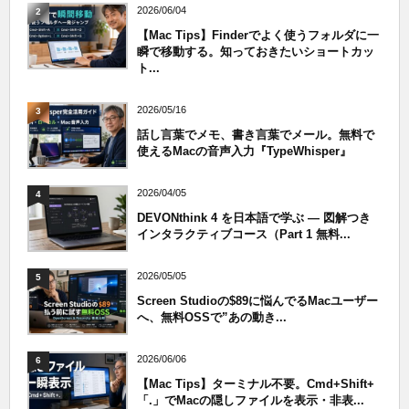
2026/06/04
2
【Mac Tips】Finderでよく使うフォルダに一
瞬で移動する。知っておきたいショートカッ
ト...
2026/05/16
3
話し言葉でメモ、書き言葉でメール。無料で
使えるMacの音声入力『TypeWhisper』
2026/04/05
4
DEVONthink 4 を日本語で学ぶ — 図解つき
インタラクティブコース（Part 1 無料...
2026/05/05
5
Screen Studioの$89に悩んでるMacユーザー
へ、無料OSSで”あの動き...
2026/06/06
6
【Mac Tips】ターミナル不要。Cmd+Shift+
「.」でMacの隠しファイルを表示・非表...