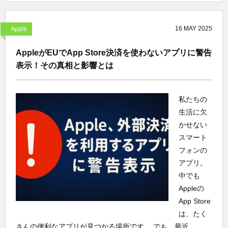
16
MAY
2025
Apple
AppleがEUでApp Store決済を使わないアプリに警告
表示！その真相と影響とは
私たちの
生活に欠
かせない
スマート
フォンの
アプリ。
中でも
Appleの
App Store
は、たく
さんの便利なアプリが見つかる場所です。 でも、最近、