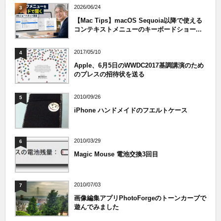
2026/06/24
3
【Mac Tips】macOS Sequoia以降で使える
コンテキストメニューのキーボードショー...
2017/05/10
4
Apple、6月5日のWWDC2017基調講演のため
のプレスの招待状を送る
2010/09/26
5
iPhone ハンドメイドのフエルトケース
2010/03/29
6
Magic Mouse 電池交換3回目
2010/07/03
7
画像編集アプリPhotoForgeのトーンカーブで
遊んでみました