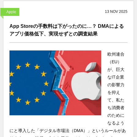
13
NOV
2025
Apple
App Storeの手数料は下がったのに…？ DMAによる
アプリ価格低下、実現せずとの調査結果
欧州連合
（EU）
が、巨大
なIT企業
の影響力
を抑え
て、私た
ち消費者
のために
なるよう
にと導入した「デジタル市場法（DMA）」というルールがあ