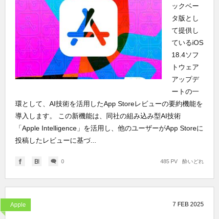
ックベー
タ版とし
て提供し
ているiOS
18.4ソフ
トウェア
アップデ
ートの一
環として、AI技術を活用したApp Storeレビューの要約機能を
導入します。 この新機能は、同社の組み込み型AI技術
「Apple Intelligence」を活用し、他のユーザーがApp Storeに
投稿したレビューに基づ...
0
485 PV
酔いどれ
7
FEB
2025
Apple