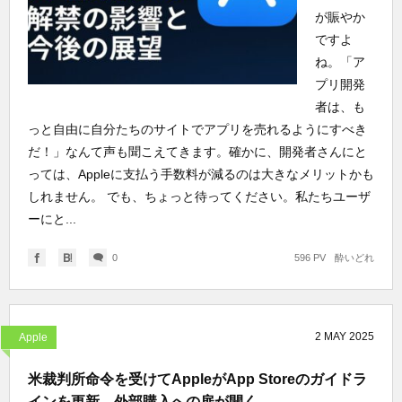
が賑やか
ですよ
ね。「ア
プリ開発
者は、も
っと自由に自分たちのサイトでアプリを売れるようにすべき
だ！」なんて声も聞こえてきます。確かに、開発者さんにと
っては、Appleに支払う手数料が減るのは大きなメリットかも
しれません。 でも、ちょっと待ってください。私たちユーザ
ーにと...
0
596 PV
酔いどれ
2
MAY
2025
Apple
米裁判所命令を受けてAppleがApp Storeのガイドラ
インを更新、外部購入への扉が開く