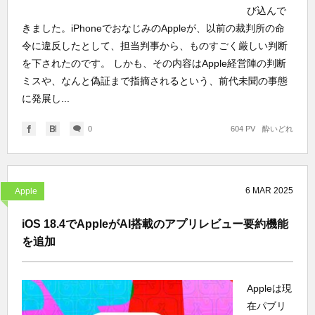
び込んで
きました。iPhoneでおなじみのAppleが、以前の裁判所の命
令に違反したとして、担当判事から、ものすごく厳しい判断
を下されたのです。 しかも、その内容はApple経営陣の判断
ミスや、なんと偽証まで指摘されるという、前代未聞の事態
に発展し...
0
604 PV
酔いどれ
6
MAR
2025
Apple
iOS 18.4でAppleがAI搭載のアプリレビュー要約機能
を追加
Appleは現
在パブリ