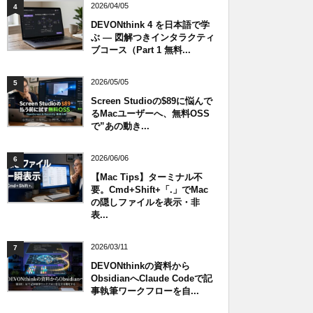
2026/04/05
4
DEVONthink 4 を日本語で学
ぶ — 図解つきインタラクティ
ブコース（Part 1 無料...
2026/05/05
5
Screen Studioの$89に悩んで
るMacユーザーへ、無料OSS
で”あの動き...
2026/06/06
6
【Mac Tips】ターミナル不
要。Cmd+Shift+「.」でMac
の隠しファイルを表示・非
表...
2026/03/11
7
DEVONthinkの資料から
ObsidianへClaude Codeで記
事執筆ワークフローを自...