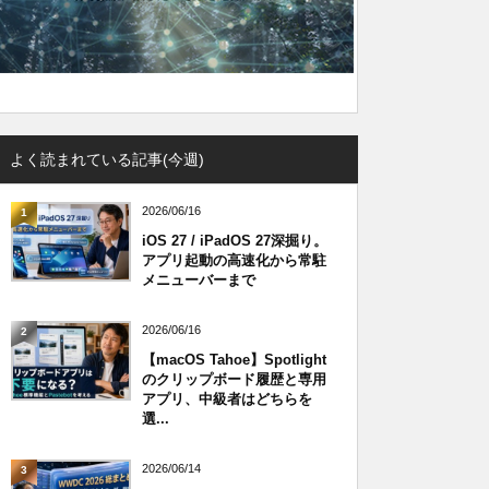
よく読まれている記事(今週)
2026/06/16
1
iOS 27 / iPadOS 27深掘り。
アプリ起動の高速化から常駐
メニューバーまで
2026/06/16
2
【macOS Tahoe】Spotlight
のクリップボード履歴と専用
アプリ、中級者はどちらを
選...
2026/06/14
3