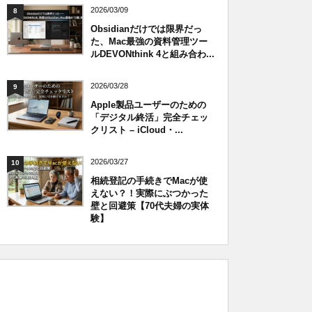
2026/03/09
8
Obsidianだけでは限界だっ
た、Mac最強の資料管理ツー
ルDEVONthink 4と組み合わ...
2026/03/28
9
Apple製品ユーザーのための
「デジタル終活」完全チェッ
クリスト – iCloud・...
2026/03/27
10
相続登記の手続きでMacが使
えない？！実際にぶつかった
壁と回避策【70代夫婦の実体
験】