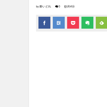
酔いどれ
0
約4分
by