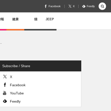
Facebook
X
Feedly
情報
健康
猫
JEEP
.
Subscribe / Share
X
Facebook
YouTube
Feedly