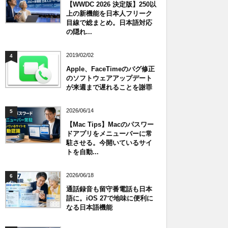
【WWDC 2026 決定版】250以
上の新機能を日本人フリーク
目線で総まとめ。日本語対応
の隠れ...
2019/02/02
4
Apple、FaceTimeのバグ修正
のソフトウェアアップデート
が来週まで遅れることを謝罪
2026/06/14
5
【Mac Tips】Macのパスワー
ドアプリをメニューバーに常
駐させる。今開いているサイ
トを自動...
2026/06/18
6
通話録音も留守番電話も日本
語に。iOS 27で地味に便利に
なる日本語機能