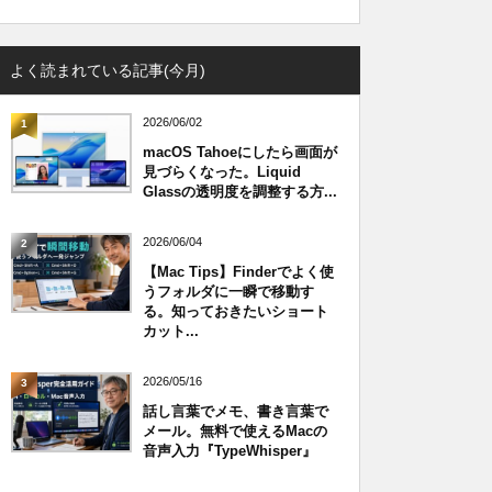
よく読まれている記事(今月)
2026/06/02
1
macOS Tahoeにしたら画面が
見づらくなった。Liquid
Glassの透明度を調整する方...
2026/06/04
2
【Mac Tips】Finderでよく使
うフォルダに一瞬で移動す
る。知っておきたいショート
カット...
2026/05/16
3
話し言葉でメモ、書き言葉で
メール。無料で使えるMacの
音声入力『TypeWhisper』