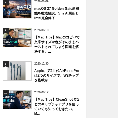
2026/06/09
7
macOS 27 Golden Gate新機
能を徹底解説。Siri AI刷新と
Intel完全終了...
2026/06/10
8
【Mac Tips】Macのコピペで
文字サイズや色がそのままペ
ーストされてしまう問題を解
決する。...
2020/12/30
9
Apple、第2世代AirPods Pro
は2つのサイズで、W2チップ
を搭載か
2026/06/12
10
【Mac Tips】CleanShot Xな
どのキャプチャアプリを使っ
ていても知っておきたい。
M...