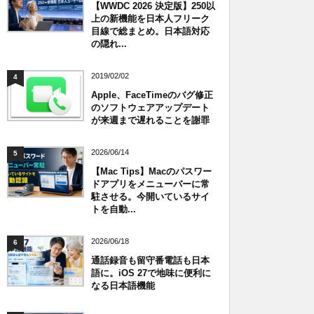
【WWDC 2026 決定版】250以
上の新機能を日本人フリーク
目線で総まとめ。日本語対応
の隠れ...
2019/02/02
4
Apple、FaceTimeのバグ修正
のソフトウェアアップデート
が来週まで遅れることを謝罪
2026/06/14
5
【Mac Tips】Macのパスワー
ドアプリをメニューバーに常
駐させる。今開いているサイ
トを自動...
2026/06/18
6
通話録音も留守番電話も日本
語に。iOS 27で地味に便利に
なる日本語機能