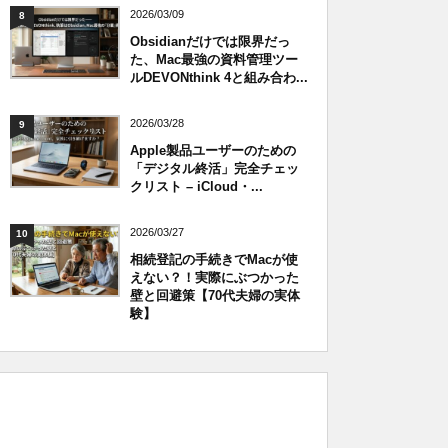
2026/03/09
8
Obsidianだけでは限界だっ
た、Mac最強の資料管理ツー
ルDEVONthink 4と組み合わ...
2026/03/28
9
Apple製品ユーザーのための
「デジタル終活」完全チェッ
クリスト – iCloud・...
2026/03/27
10
相続登記の手続きでMacが使
えない？！実際にぶつかった
壁と回避策【70代夫婦の実体
験】