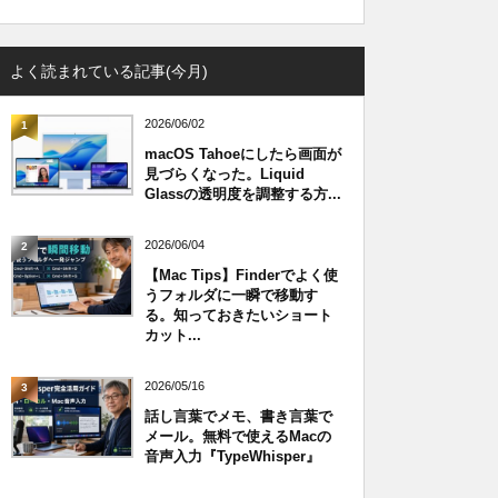
よく読まれている記事(今月)
2026/06/02
1
macOS Tahoeにしたら画面が
見づらくなった。Liquid
Glassの透明度を調整する方...
2026/06/04
2
【Mac Tips】Finderでよく使
うフォルダに一瞬で移動す
る。知っておきたいショート
カット...
2026/05/16
3
話し言葉でメモ、書き言葉で
メール。無料で使えるMacの
音声入力『TypeWhisper』