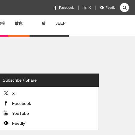
Facebook
X
Feedly
情報
健康
猫
JEEP
Subscribe / Share
X
Facebook
YouTube
Feedly