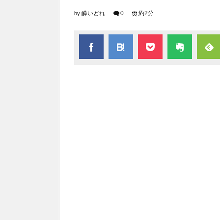
酔いどれ
0
約2分
by