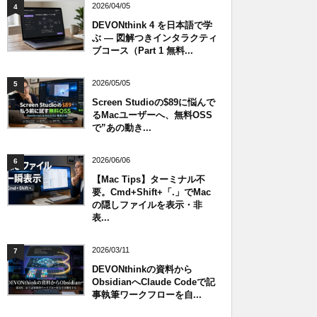
2026/04/05
4
DEVONthink 4 を日本語で学
ぶ — 図解つきインタラクティ
ブコース（Part 1 無料...
2026/05/05
5
Screen Studioの$89に悩んで
るMacユーザーへ、無料OSS
で”あの動き...
2026/06/06
6
【Mac Tips】ターミナル不
要。Cmd+Shift+「.」でMac
の隠しファイルを表示・非
表...
2026/03/11
7
DEVONthinkの資料から
ObsidianへClaude Codeで記
事執筆ワークフローを自...