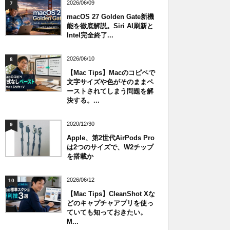
2026/06/09
7
macOS 27 Golden Gate新機
能を徹底解説。Siri AI刷新と
Intel完全終了...
2026/06/10
8
【Mac Tips】Macのコピペで
文字サイズや色がそのままペ
ーストされてしまう問題を解
決する。...
2020/12/30
9
Apple、第2世代AirPods Pro
は2つのサイズで、W2チップ
を搭載か
2026/06/12
10
【Mac Tips】CleanShot Xな
どのキャプチャアプリを使っ
ていても知っておきたい。
M...