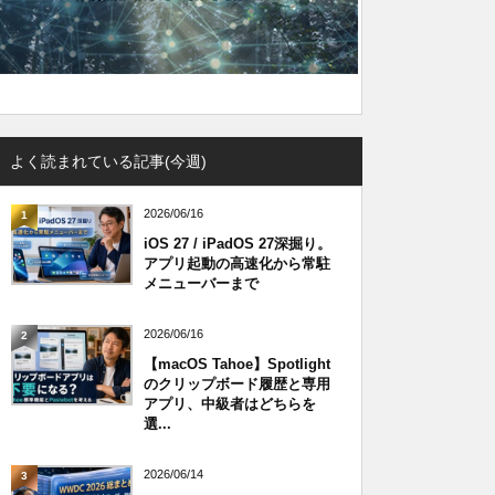
よく読まれている記事(今週)
2026/06/16
1
iOS 27 / iPadOS 27深掘り。
アプリ起動の高速化から常駐
メニューバーまで
2026/06/16
2
【macOS Tahoe】Spotlight
のクリップボード履歴と専用
アプリ、中級者はどちらを
選...
2026/06/14
3