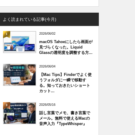
よく読まれている記事(今月)
2026/06/02
1
macOS Tahoeにしたら画面が
見づらくなった。Liquid
Glassの透明度を調整する方...
2026/06/04
2
【Mac Tips】Finderでよく使
うフォルダに一瞬で移動す
る。知っておきたいショート
カット...
2026/05/16
3
話し言葉でメモ、書き言葉で
メール。無料で使えるMacの
音声入力『TypeWhisper』