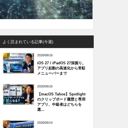
よく読まれている記事(今週)
2026/06/16
1
iOS 27 / iPadOS 27深掘り。
アプリ起動の高速化から常駐
メニューバーまで
2026/06/16
2
【macOS Tahoe】Spotlight
のクリップボード履歴と専用
アプリ、中級者はどちらを
選...
2026/06/14
3