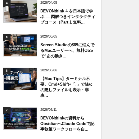
2026/04/05
4
DEVONthink 4 を日本語で学
ぶ — 図解つきインタラクティ
ブコース（Part 1 無料...
2026/05/05
5
Screen Studioの$89に悩んで
るMacユーザーへ、無料OSS
で”あの動き...
2026/06/06
6
【Mac Tips】ターミナル不
要。Cmd+Shift+「.」でMac
の隠しファイルを表示・非
表...
2026/03/11
7
DEVONthinkの資料から
ObsidianへClaude Codeで記
事執筆ワークフローを自...