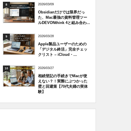
2026/03/09
8
Obsidianだけでは限界だっ
た、Mac最強の資料管理ツー
ルDEVONthink 4と組み合わ...
2026/03/28
9
Apple製品ユーザーのための
「デジタル終活」完全チェッ
クリスト – iCloud・...
2026/03/27
10
相続登記の手続きでMacが使
えない？！実際にぶつかった
壁と回避策【70代夫婦の実体
験】