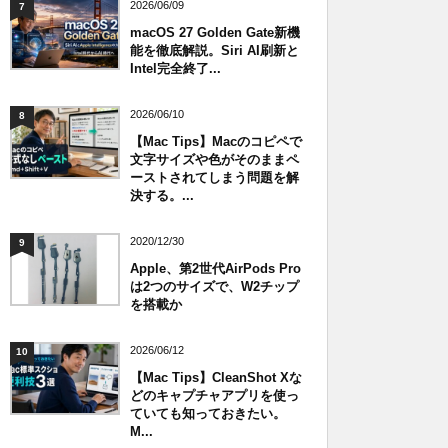
2026/06/09
7
macOS 27 Golden Gate新機
能を徹底解説。Siri AI刷新と
Intel完全終了...
2026/06/10
8
【Mac Tips】Macのコピペで
文字サイズや色がそのままペ
ーストされてしまう問題を解
決する。...
2020/12/30
9
Apple、第2世代AirPods Pro
は2つのサイズで、W2チップ
を搭載か
2026/06/12
10
【Mac Tips】CleanShot Xな
どのキャプチャアプリを使っ
ていても知っておきたい。
M...