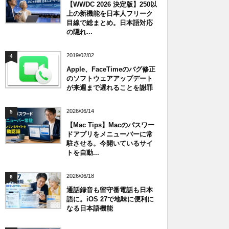
【WWDC 2026 決定版】250以
上の新機能を日本人フリーク
目線で総まとめ。日本語対応
の隠れ...
2019/02/02
4
Apple、FaceTimeのバグ修正
のソフトウェアアップデート
が来週まで遅れることを謝罪
2026/06/14
5
【Mac Tips】Macのパスワー
ドアプリをメニューバーに常
駐させる。今開いているサイ
トを自動...
2026/06/18
6
通話録音も留守番電話も日本
語に。iOS 27で地味に便利に
なる日本語機能