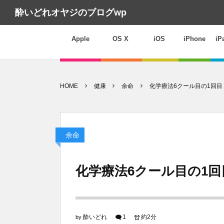
酔いどれオヤジのブログwp
Apple
OS X
iOS
iPhone
iP
HOME
健康
余命
化学療法6クール目の1回目
余命
化学療法6クール目の1回
酔いどれ
1
約2分
by