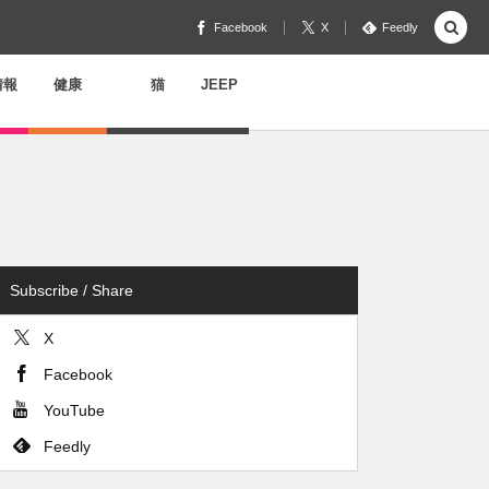
Facebook
X
Feedly
情報
健康
猫
JEEP
Subscribe / Share
X
Facebook
YouTube
Feedly