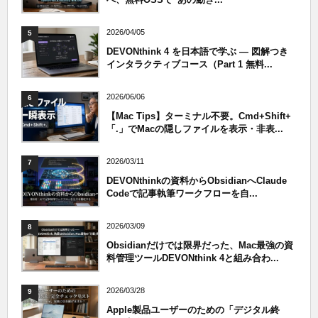
2026/04/05
5
DEVONthink 4 を日本語で学ぶ — 図解つき
インタラクティブコース（Part 1 無料...
2026/06/06
6
【Mac Tips】ターミナル不要。Cmd+Shift+
「.」でMacの隠しファイルを表示・非表...
2026/03/11
7
DEVONthinkの資料からObsidianへClaude
Codeで記事執筆ワークフローを自...
2026/03/09
8
Obsidianだけでは限界だった、Mac最強の資
料管理ツールDEVONthink 4と組み合わ...
2026/03/28
9
Apple製品ユーザーのための「デジタル終