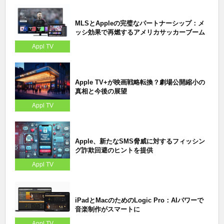
MLSとAppleの完璧なパートナーシップ：メ
ッシ効果で再燃するアメリカサッカーブーム
Appl TV
Apple TV+が映画戦略転換？劇場公開縮小の
真相と今後の展望
Appl TV
Apple、新たなSMS脅威に対するフィッシン
グ詐欺回避のヒントを提供
Appl TV
iPadとMacのためのLogic Pro：AIパワーで
音楽制作がスマートに
Appl TV