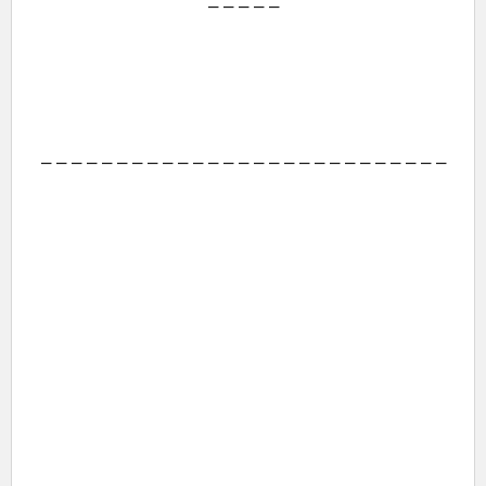
– – – – –
– – – – – – – – – – – – – – – – – – – – – – – – – – –