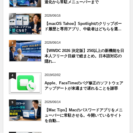
速化から常駐メニューバーまで
2026/06/16
2
【macOS Tahoe】Spotlightのクリップボー
ド履歴と専用アプリ、中級者はどちらを選...
2026/06/14
3
【WWDC 2026 決定版】250以上の新機能を日
本人フリーク目線で総まとめ。日本語対応の
隠れ...
2019/02/02
4
Apple、FaceTimeのバグ修正のソフトウェア
アップデートが来週まで遅れることを謝罪
2026/06/14
5
【Mac Tips】Macのパスワードアプリをメニ
ューバーに常駐させる。今開いているサイト
を自動...