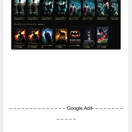
– – – – – – – – – – – – – – Google Ad4- – – – – – – –
– – – – –