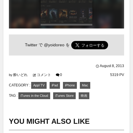
Twitter で
@yoidoreo
を
August
8
,
2013
酔いどれ
コメント
0
5319 PV
by
CATEGORY :
Appl TV
iPad
iPhone
Mac
TAG :
iTunes in the Cloud
iTunes Store
映画
YOU MIGHT ALSO LIKE