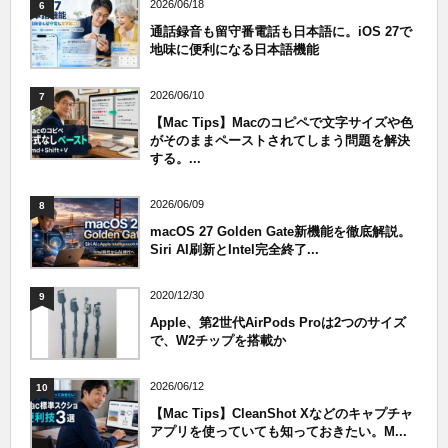
2026/06/18
6
通話録音も留守番電話も日本語に。iOS 27で
地味に便利になる日本語機能
2026/06/10
7
【Mac Tips】Macのコピペで文字サイズや色
がそのままペーストされてしまう問題を解決
する。...
2026/06/09
8
macOS 27 Golden Gate新機能を徹底解説。
Siri AI刷新とIntel完全終了...
2020/12/30
9
Apple、第2世代AirPods Proは2つのサイズ
で、W2チップを搭載か
2026/06/12
10
【Mac Tips】CleanShot Xなどのキャプチャ
アプリを使っていても知っておきたい。M...