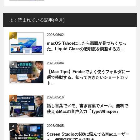
よく読まれている記事(今月)
2026/06/02
1
macOS Tahoeにしたら画面が見づらくなっ
た。Liquid Glassの透明度を調整する方...
2026/06/04
2
【Mac Tips】Finderでよく使うフォルダに一
瞬で移動する。知っておきたいショートカッ
ト...
2026/05/16
3
話し言葉でメモ、書き言葉でメール。無料で
使えるMacの音声入力『TypeWhisper』
2026/05/05
4
Screen Studioの$89に悩んでるMacユーザー
へ、無料OSSで”あの動き...