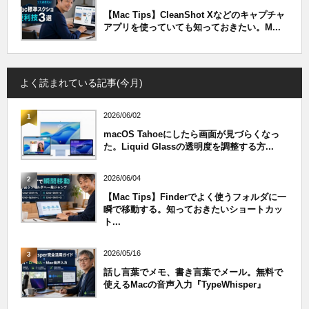
【Mac Tips】CleanShot Xなどのキャプチャ
アプリを使っていても知っておきたい。M...
よく読まれている記事(今月)
2026/06/02
1
macOS Tahoeにしたら画面が見づらくなっ
た。Liquid Glassの透明度を調整する方...
2026/06/04
2
【Mac Tips】Finderでよく使うフォルダに一
瞬で移動する。知っておきたいショートカッ
ト...
2026/05/16
3
話し言葉でメモ、書き言葉でメール。無料で
使えるMacの音声入力『TypeWhisper』