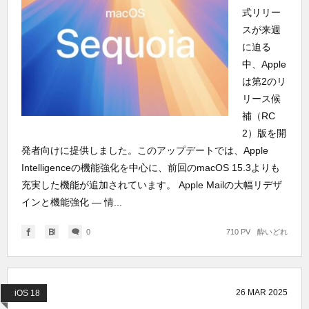
式リリー
スが来週
に迫る
中、Apple
は第2のリ
リース候
補（RC
2）版を開
発者向けに提供しました。このアップデートでは、Apple
Intelligenceの機能強化を中心に、前回のmacOS 15.3よりも
充実した機能が追加されています。 Apple Mailの大幅リデザ
インと機能強化 — 情...
0
710 PV
酔いどれ
26
MAR
2025
iOS 18