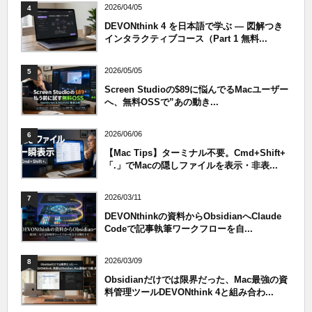
2026/04/05
4
DEVONthink 4 を日本語で学ぶ — 図解つき
インタラクティブコース（Part 1 無料...
2026/05/05
5
Screen Studioの$89に悩んでるMacユーザー
へ、無料OSSで”あの動き...
2026/06/06
6
【Mac Tips】ターミナル不要。Cmd+Shift+
「.」でMacの隠しファイルを表示・非表...
2026/03/11
7
DEVONthinkの資料からObsidianへClaude
Codeで記事執筆ワークフローを自...
2026/03/09
8
Obsidianだけでは限界だった、Mac最強の資
料管理ツールDEVONthink 4と組み合わ...