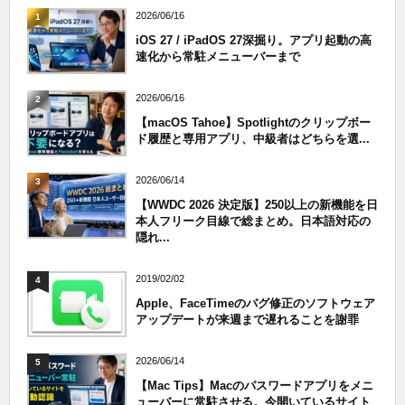
2026/06/16
1
iOS 27 / iPadOS 27深掘り。アプリ起動の高
速化から常駐メニューバーまで
2026/06/16
2
【macOS Tahoe】Spotlightのクリップボー
ド履歴と専用アプリ、中級者はどちらを選...
2026/06/14
3
【WWDC 2026 決定版】250以上の新機能を日
本人フリーク目線で総まとめ。日本語対応の
隠れ...
2019/02/02
4
Apple、FaceTimeのバグ修正のソフトウェア
アップデートが来週まで遅れることを謝罪
2026/06/14
5
【Mac Tips】Macのパスワードアプリをメニ
ューバーに常駐させる。今開いているサイト