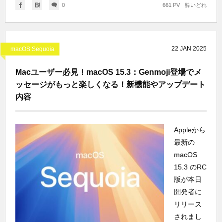
0
661 PV
酔いどれ
22
JAN
2025
macOS Sequoia
Macユーザー必見！macOS 15.3：Genmoji登場でメ
ッセージがもっと楽しくなる！新機能やアップデート
内容
Appleから
最新の
macOS
15.3 のRC
版が本日
開発者に
リリース
されまし