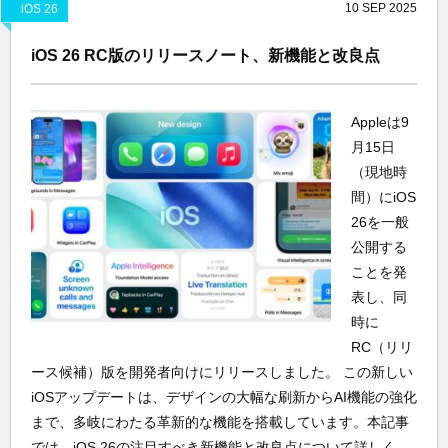
10
SEP
2025
iOS 26
iOS 26 RC版のリリースノート、新機能と改良点
Appleは9
月15日
（現地時
間）にiOS
26を一般
公開する
ことを発
表し、同
時に
RC（リリ
ース候補）版を開発者向けにリリースしました。 この新しい
iOSアップデートは、デザインの大幅な刷新からAI機能の強化
まで、多岐にわたる革新的な機能を搭載しています。本記事
では、iOS 26の注目すべき新機能と改良点について詳しく...