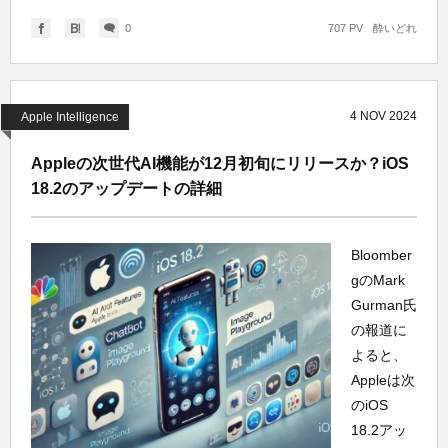
0
707 PV
酔いどれ
4
NOV
2024
Apple Intelligence
Appleの次世代AI機能が12月初旬にリリースか？iOS
18.2のアップデートの詳細
Bloomber
gのMark
Gurman氏
の報道に
よると、
Appleは次
のiOS
18.2アッ