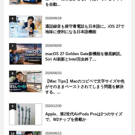
を自動...
2026/06/18
6
通話録音も留守番電話も日本語に。iOS 27で
地味に便利になる日本語機能
2026/06/09
7
macOS 27 Golden Gate新機能を徹底解説。
Siri AI刷新とIntel完全終了...
2026/06/10
8
【Mac Tips】Macのコピペで文字サイズや色
がそのままペーストされてしまう問題を解決
する。...
2020/12/30
9
Apple、第2世代AirPods Proは2つのサイズ
で、W2チップを搭載か
2026/06/12
10