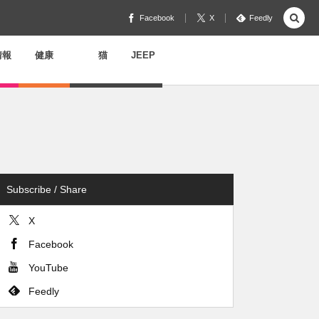
Facebook
X
Feedly
情報
健康
猫
JEEP
Subscribe / Share
X
Facebook
YouTube
Feedly