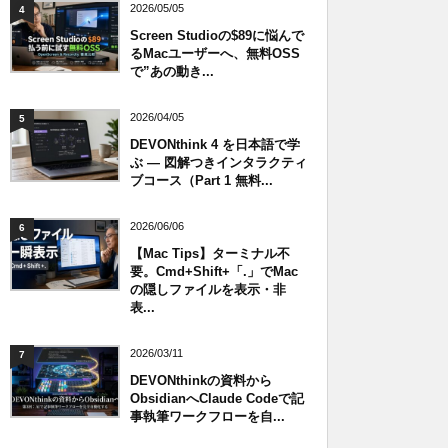
2026/05/05
4
Screen Studioの$89に悩んで
るMacユーザーへ、無料OSS
で”あの動き...
2026/04/05
5
DEVONthink 4 を日本語で学
ぶ — 図解つきインタラクティ
ブコース（Part 1 無料...
2026/06/06
6
【Mac Tips】ターミナル不
要。Cmd+Shift+「.」でMac
の隠しファイルを表示・非
表...
2026/03/11
7
DEVONthinkの資料から
ObsidianへClaude Codeで記
事執筆ワークフローを自...