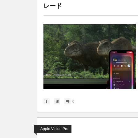
レード
0
Apple Vision Pro