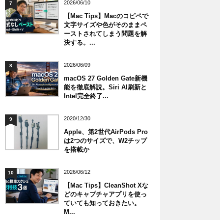
2026/06/10
7
【Mac Tips】Macのコピペで
文字サイズや色がそのままペ
ーストされてしまう問題を解
決する。...
2026/06/09
8
macOS 27 Golden Gate新機
能を徹底解説。Siri AI刷新と
Intel完全終了...
2020/12/30
9
Apple、第2世代AirPods Pro
は2つのサイズで、W2チップ
を搭載か
2026/06/12
10
【Mac Tips】CleanShot Xな
どのキャプチャアプリを使っ
ていても知っておきたい。
M...