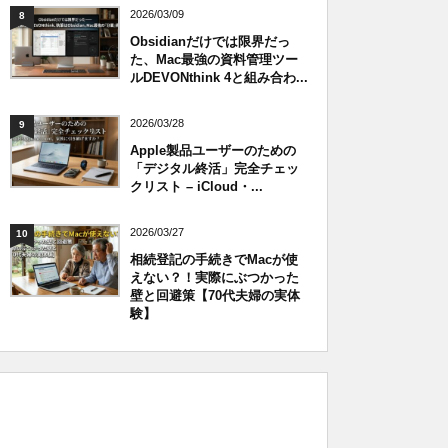
2026/03/09
8
Obsidianだけでは限界だっ
た、Mac最強の資料管理ツー
ルDEVONthink 4と組み合わ...
2026/03/28
9
Apple製品ユーザーのための
「デジタル終活」完全チェッ
クリスト – iCloud・...
2026/03/27
10
相続登記の手続きでMacが使
えない？！実際にぶつかった
壁と回避策【70代夫婦の実体
験】