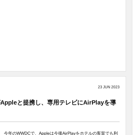
23
JUN
2023
pleと提携し、専用テレビにAirPlayを導
今年のWWDCで、Appleは今後AirPlayをホテルの客室でも利