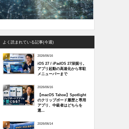
よく読まれている記事(今週)
2026/06/16
1
iOS 27 / iPadOS 27深掘り。
アプリ起動の高速化から常駐
メニューバーまで
2026/06/16
2
【macOS Tahoe】Spotlight
のクリップボード履歴と専用
アプリ、中級者はどちらを
選...
2026/06/14
3