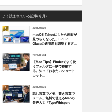
よく読まれている記事(今月)
2026/06/02
1
macOS Tahoeにしたら画面が
見づらくなった。Liquid
Glassの透明度を調整する方...
2026/06/04
2
【Mac Tips】Finderでよく使
うフォルダに一瞬で移動す
る。知っておきたいショート
カット...
2026/05/16
3
話し言葉でメモ、書き言葉で
メール。無料で使えるMacの
音声入力『TypeWhisper』