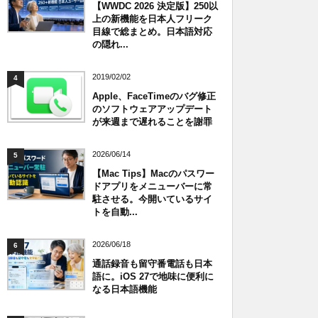
【WWDC 2026 決定版】250以
上の新機能を日本人フリーク
目線で総まとめ。日本語対応
の隠れ...
2019/02/02
4
Apple、FaceTimeのバグ修正
のソフトウェアアップデート
が来週まで遅れることを謝罪
2026/06/14
5
【Mac Tips】Macのパスワー
ドアプリをメニューバーに常
駐させる。今開いているサイ
トを自動...
2026/06/18
6
通話録音も留守番電話も日本
語に。iOS 27で地味に便利に
なる日本語機能