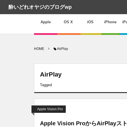
酔いどれオヤジのブログwp
Apple
OS X
iOS
iPhone
iP
HOME
AirPlay
AirPlay
Tagged
Apple Vision Pro
Apple Vision ProからAirP