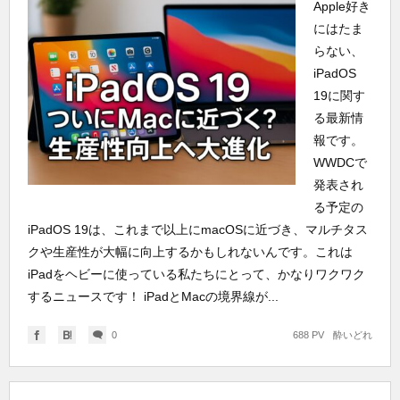
Apple好き
にはたま
らない、
iPadOS
19に関す
る最新情
報です。
WWDCで
発表され
る予定の
iPadOS 19は、これまで以上にmacOSに近づき、マルチタス
クや生産性が大幅に向上するかもしれないんです。これは
iPadをヘビーに使っている私たちにとって、かなりワクワク
するニュースです！ iPadとMacの境界線が...
0
688 PV
酔いどれ