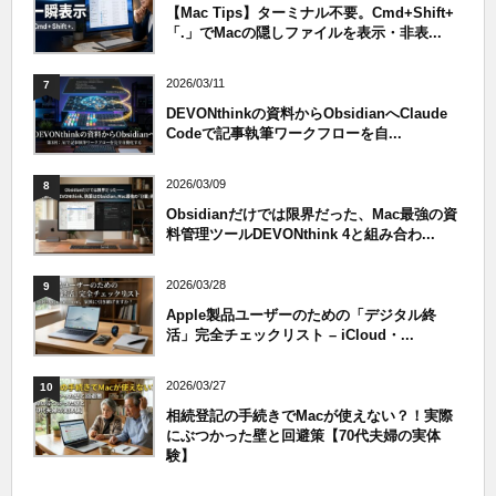
【Mac Tips】ターミナル不要。Cmd+Shift+
「.」でMacの隠しファイルを表示・非表...
2026/03/11
7
DEVONthinkの資料からObsidianへClaude
Codeで記事執筆ワークフローを自...
2026/03/09
8
Obsidianだけでは限界だった、Mac最強の資
料管理ツールDEVONthink 4と組み合わ...
2026/03/28
9
Apple製品ユーザーのための「デジタル終
活」完全チェックリスト – iCloud・...
2026/03/27
10
相続登記の手続きでMacが使えない？！実際
にぶつかった壁と回避策【70代夫婦の実体
験】