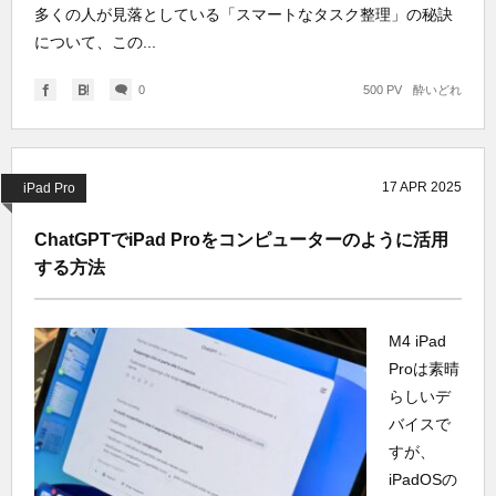
多くの人が見落としている「スマートなタスク整理」の秘訣
について、この...
0
500 PV
酔いどれ
17
APR
2025
iPad Pro
ChatGPTでiPad Proをコンピューターのように活用
する方法
M4 iPad
Proは素晴
らしいデ
バイスで
すが、
iPadOSの