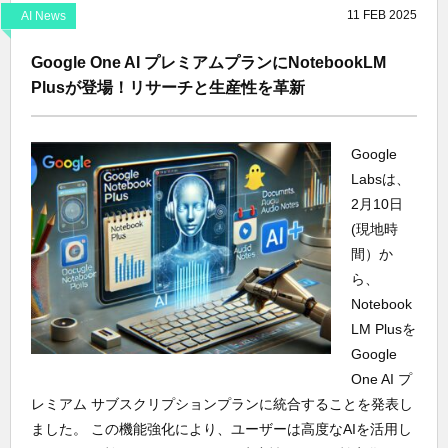
11
FEB
2025
AI News
Google One AI プレミアムプランにNotebookLM
Plusが登場！リサーチと生産性を革新
Google
Labsは、
2月10日
(現地時
間）か
ら、
Notebook
LM Plusを
Google
One AI プ
レミアム サブスクリプションプランに統合することを発表し
ました。 この機能強化により、ユーザーは高度なAIを活用し