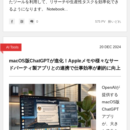
たツールを利用して、リサーチや生産性タスクを効率化でき
るようになります。 Notebook...
0
575 PV
酔いどれ
20
DEC
2024
AI Tools
macOS版ChatGPTが進化！Appleメモや様々なサー
ドパーティ製アプリとの連携で仕事効率が劇的に向上
OpenAIが
提供する
macOS版
ChatGPT
アプリ
が、大き