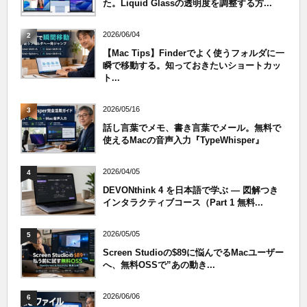
た。Liquid Glassの透明度を調整する方...
2026/06/04
2
【Mac Tips】Finderでよく使うフォルダに一
瞬で移動する。知っておきたいショートカッ
ト...
2026/05/16
3
話し言葉でメモ、書き言葉でメール。無料で
使えるMacの音声入力『TypeWhisper』
2026/04/05
4
DEVONthink 4 を日本語で学ぶ — 図解つき
インタラクティブコース（Part 1 無料...
2026/05/05
5
Screen Studioの$89に悩んでるMacユーザー
へ、無料OSSで”あの動き...
2026/06/06
6