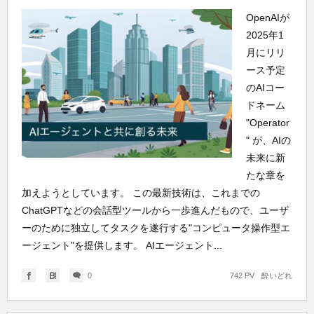
OpenAIが
2025年1
月にリリ
ース予定
のAIコー
ドネーム
"Operator
" が、AIの
未来に新
たな章を
加えようとしています。 この最新技術は、これまでの
ChatGPTなどの会話型ツールから一歩進んだもので、ユーザ
ーのために独立してタスクを遂行する"コンピュータ操作型エ
ージェント"を提供します。 AIエージェント...
0
742 PV
酔いどれ