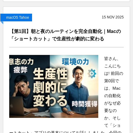
15
NOV
2025
macOS Tahoe
【第1回】朝と夜のルーティンを完全自動化｜Macの
「ショートカット」で生産性が劇的に変わる
皆さん、
こんにち
は! 前回の
第0回で
は、Mac
の自動化
がなぜ必
要なの
か、そし
て「ショ
ートカット」アプリの基本についてお話ししました。今回の