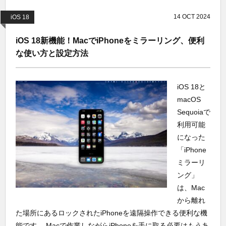
14
OCT
2024
iOS 18
iOS 18新機能！MacでiPhoneをミラーリング、便利
な使い方と設定方法
iOS 18と
macOS
Sequoiaで
利用可能
になった
「iPhone
ミラーリ
ング」
は、Mac
から離れ
た場所にあるロックされたiPhoneを遠隔操作できる便利な機
能です。 Macで作業しながらiPhoneを手に取る必要はもうあ