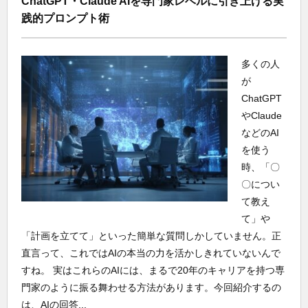
ChatGPT・Claude AIを専門家レベルに引き上げる実
践的プロンプト術
多くの人
が
ChatGPT
やClaude
などのAI
を使う
時、「〇
〇につい
て教え
て」や
「計画を立てて」といった簡単な質問しかしていません。正
直言って、これではAIの本当の力を活かしきれていないんで
すね。 実はこれらのAIには、まるで20年のキャリアを持つ専
門家のように振る舞わせる方法があります。今回紹介するの
は、AIの回答...