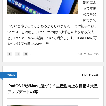
制限によ
って本来
の力を発
揮できて
いないと感じることがあるかもしれません。 この記事では、
ChatGPTを活用してiPad Proの使い勝手を向上させる方法
と、iPadOS 19への期待について紹介します。 iPad Proの可
能性と現実の壁 2023年に登...
0
808 PV
酔いどれ
14
APR
2025
iPadOS
iPadOS 19がMacに近づく？生産性向上を目指す大型
アップデートの噂