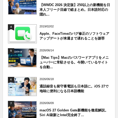
【WWDC 2026 決定版】250以上の新機能を日
本人フリーク目線で総まとめ。日本語対応の
隠れ...
2019/02/02
4
Apple、FaceTimeのバグ修正のソフトウェア
アップデートが来週まで遅れることを謝罪
2026/06/14
5
【Mac Tips】Macのパスワードアプリをメニ
ューバーに常駐させる。今開いているサイト
を自動...
2026/06/18
6
通話録音も留守番電話も日本語に。iOS 27で
地味に便利になる日本語機能
2026/06/09
7
macOS 27 Golden Gate新機能を徹底解説。
Siri AI刷新とIntel完全終了...