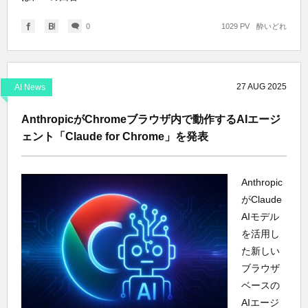
0
1029 PV
酔いどれ
27
AUG
2025
AI News
AnthropicがChromeブラウザ内で動作するAIエージ
ェント「Claude for Chrome」を発表
Anthropic
がClaude
AIモデル
を活用し
た新しい
ブラウザ
ベースの
AIエージ