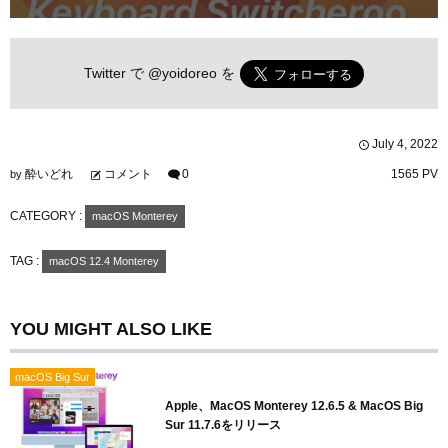
Twitter で
@yoidoreo
を
July
4
,
2022
酔いどれ
コメント
0
1565 PV
by
CATEGORY :
macOS Monterey
TAG :
macOS 12.4 Monterey
YOU MIGHT ALSO LIKE
macOS Big Sur
Apple、MacOS Monterey 12.6.5 & MacOS Big
Sur 11.7.6をリリース