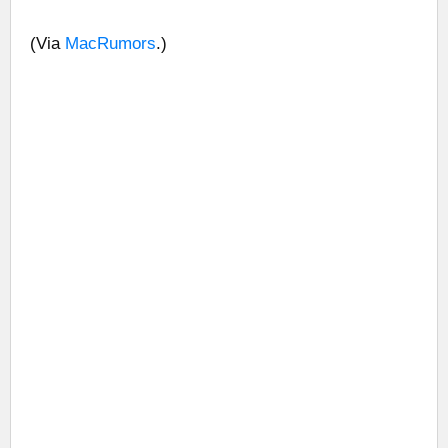
(Via
MacRumors
.)