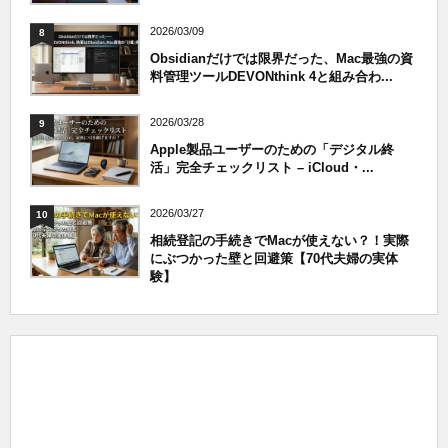
2026/03/09
8
Obsidianだけでは限界だった、Mac最強の資
料管理ツールDEVONthink 4と組み合わ...
2026/03/28
9
Apple製品ユーザーのための「デジタル終
活」完全チェックリスト – iCloud・...
2026/03/27
10
相続登記の手続きでMacが使えない？！実際
にぶつかった壁と回避策【70代夫婦の実体
験】