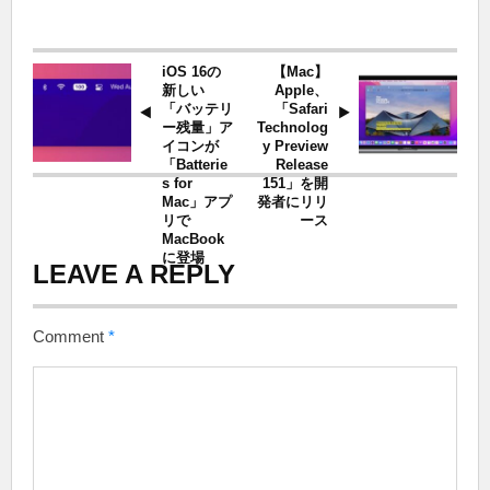
iOS 16の
【Mac】
新しい
Apple、
「バッテリ
「Safari
ー残量」ア
Technolog
イコンが
y Preview
「Batterie
Release
s for
151」を開
Mac」アプ
発者にリリ
リで
ース
MacBook
に登場
LEAVE A REPLY
Comment
*