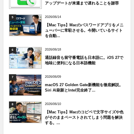
アップデートが来週まで遅れることを謝罪
2026/06/14
5
【Mac Tips】Macのパスワードアプリをメニ
ューバーに常駐させる。今開いているサイト
を自動...
2026/06/18
6
通話録音も留守番電話も日本語に。iOS 27で
地味に便利になる日本語機能
2026/06/09
7
macOS 27 Golden Gate新機能を徹底解説。
Siri AI刷新とIntel完全終了...
2026/06/10
8
【Mac Tips】Macのコピペで文字サイズや色
がそのままペーストされてしまう問題を解決
する。...