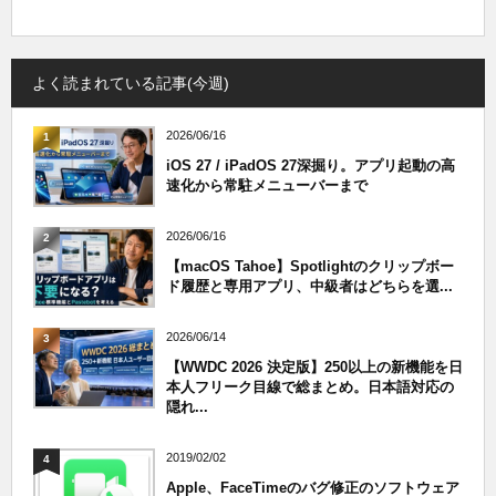
よく読まれている記事(今週)
2026/06/16
1
iOS 27 / iPadOS 27深掘り。アプリ起動の高
速化から常駐メニューバーまで
2026/06/16
2
【macOS Tahoe】Spotlightのクリップボー
ド履歴と専用アプリ、中級者はどちらを選...
2026/06/14
3
【WWDC 2026 決定版】250以上の新機能を日
本人フリーク目線で総まとめ。日本語対応の
隠れ...
2019/02/02
4
Apple、FaceTimeのバグ修正のソフトウェア