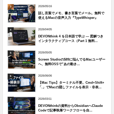
2026/05/16
3
話し言葉でメモ、書き言葉でメール。無料で
使えるMacの音声入力『TypeWhisper』
2026/04/05
4
DEVONthink 4 を日本語で学ぶ — 図解つき
インタラクティブコース（Part 1 無料...
2026/05/05
5
Screen Studioの$89に悩んでるMacユーザー
へ、無料OSSで”あの動き...
2026/06/06
6
【Mac Tips】ターミナル不要。Cmd+Shift+
「.」でMacの隠しファイルを表示・非表...
2026/03/11
7
DEVONthinkの資料からObsidianへClaude
Codeで記事執筆ワークフローを自...